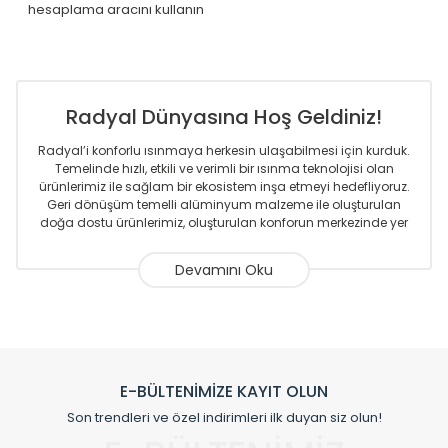
hesaplama aracını kullanın
Radyal Dünyasına Hoş Geldiniz!
Radyal’i konforlu ısınmaya herkesin ulaşabilmesi için kurduk.
Temelinde hızlı, etkili ve verimli bir ısınma teknolojisi olan
ürünlerimiz ile sağlam bir ekosistem inşa etmeyi hedefliyoruz.
Geri dönüşüm temelli alüminyum malzeme ile oluşturulan
doğa dostu ürünlerimiz, oluşturulan konforun merkezinde yer
almaktadır.
Sizlere sunmakta olduğumuz Alüminyum Radyatör ve
Havlupanlar ile önce konforlu ısınmayı, sonrasında
mekânlarınız için tüm tasarım ihtiyaçlarınızı da karşılayacak
çözümleri üretmekteyiz. Son teknoloji ve robotik hatlarıyla
radyatör ve havlupan üretimi yapan Radyal, özellikle
mimarların ve tasarımcıların tercih ettiği bir marka olmaktan
gurur duymaktadır. Avrupa’ya yapmakta olduğu ihracat ile
E-BÜLTENİMİZE KAYIT OLUN
de ürünlerinde sadece tasarımın ön planda olmadığını aynı
Son trendleri ve özel indirimleri ilk duyan siz olun!
zamanda kalite olarak ta en üst seviyede olduğunu
göstermiştir.