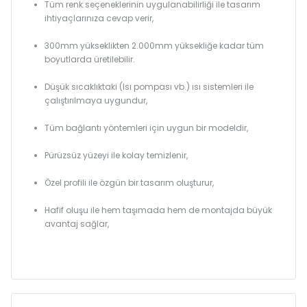
Tüm renk seçeneklerinin uygulanabilirliği ile tasarım
ihtiyaçlarınıza cevap verir,
300mm yükseklikten 2.000mm yüksekliğe kadar tüm
boyutlarda üretilebilir.
Düşük sıcaklıktaki (Isı pompası vb.) ısı sistemleri ile
çalıştırılmaya uygundur,
Tüm bağlantı yöntemleri için uygun bir modeldir,
Pürüzsüz yüzeyi ile kolay temizlenir,
Özel profili ile özgün bir tasarım oluşturur,
Hafif oluşu ile hem taşımada hem de montajda büyük
avantaj sağlar,