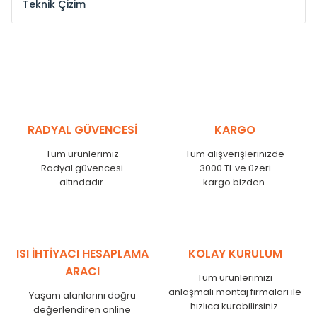
Teknik Çizim
Model /
Model
Yükseklik /
Height
Eksenler Arası /
Cen
Kodu /
Code
(mm)
(mm)
ST
300
260
ST
375
335
ST
450
410
ST
525
485
RADYAL GÜVENCESİ
KARGO
ST
600
560
Tüm ürünlerimiz
Tüm alışverişlerinizde
ST
750
710
Radyal güvencesi
3000 TL ve üzeri
ST
825
785
altındadır.
kargo bizden.
ST
900
860
ST
1000
960
ST
1250
1210
ST
1500
1460
ISI İHTİYACI HESAPLAMA
KOLAY KURULUM
ST
1750
1710
ARACI
Tüm ürünlerimizi
anlaşmalı montaj firmaları ile
Yaşam alanlarını doğru
hızlıca kurabilirsiniz.
değerlendiren online