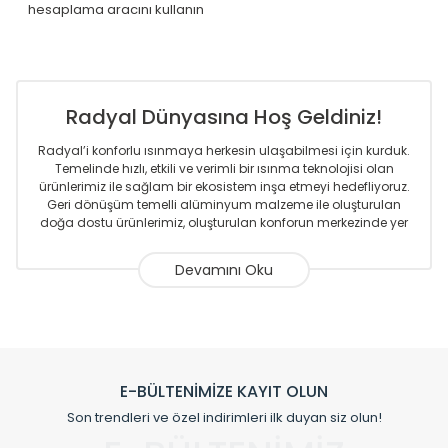
hesaplama aracını kullanın
Radyal Dünyasına Hoş Geldiniz!
Radyal’i konforlu ısınmaya herkesin ulaşabilmesi için kurduk.
Temelinde hızlı, etkili ve verimli bir ısınma teknolojisi olan
ürünlerimiz ile sağlam bir ekosistem inşa etmeyi hedefliyoruz.
Geri dönüşüm temelli alüminyum malzeme ile oluşturulan
doğa dostu ürünlerimiz, oluşturulan konforun merkezinde yer
almaktadır.
Sizlere sunmakta olduğumuz Alüminyum Radyatör ve
Havlupanlar ile önce konforlu ısınmayı, sonrasında
mekânlarınız için tüm tasarım ihtiyaçlarınızı da karşılayacak
çözümleri üretmekteyiz. Son teknoloji ve robotik hatlarıyla
radyatör ve havlupan üretimi yapan Radyal, özellikle
mimarların ve tasarımcıların tercih ettiği bir marka olmaktan
gurur duymaktadır. Avrupa’ya yapmakta olduğu ihracat ile
E-BÜLTENİMİZE KAYIT OLUN
de ürünlerinde sadece tasarımın ön planda olmadığını aynı
Son trendleri ve özel indirimleri ilk duyan siz olun!
zamanda kalite olarak ta en üst seviyede olduğunu
göstermiştir.