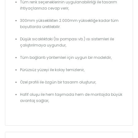
Tüm renk seçeneklerinin uygulanabilirliği ile tasarım
ihtiyaçlarınıza cevap verir,
300mm yükseklikten 2.000mm yüksekliğe kadar tüm
boyutlarda üretilebilir.
Düşük sıcaklıktaki (Isı pompası vb.) ısı sistemleri ile
çalıştırılmaya uygundur,
Tüm bağlantı yöntemleri için uygun bir modeldir,
Pürüzsüz yüzeyi ile kolay temizlenir,
Özel profili ile özgün bir tasarım oluşturur,
Hafif oluşu ile hem taşımada hem de montajda büyük
avantaj sağlar,