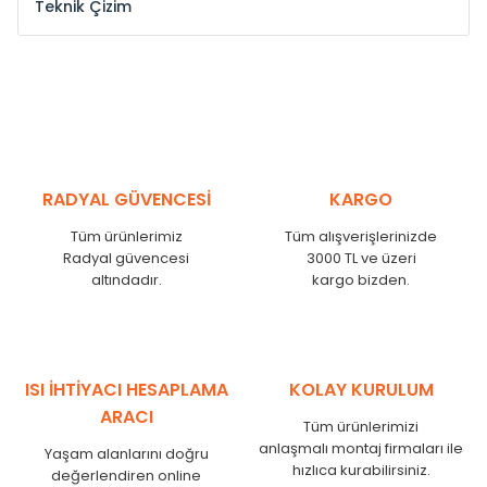
Teknik Çizim
Model /
Model
Yükseklik /
Height
Eksenler Arası /
Cen
Kodu /
Code
(mm)
(mm)
ST
300
260
ST
375
335
ST
450
410
ST
525
485
RADYAL GÜVENCESİ
KARGO
ST
600
560
Tüm ürünlerimiz
Tüm alışverişlerinizde
ST
750
710
Radyal güvencesi
3000 TL ve üzeri
ST
825
785
altındadır.
kargo bizden.
ST
900
860
ST
1000
960
ST
1250
1210
ST
1500
1460
ISI İHTİYACI HESAPLAMA
KOLAY KURULUM
ST
1750
1710
ARACI
Tüm ürünlerimizi
anlaşmalı montaj firmaları ile
Yaşam alanlarını doğru
hızlıca kurabilirsiniz.
değerlendiren online