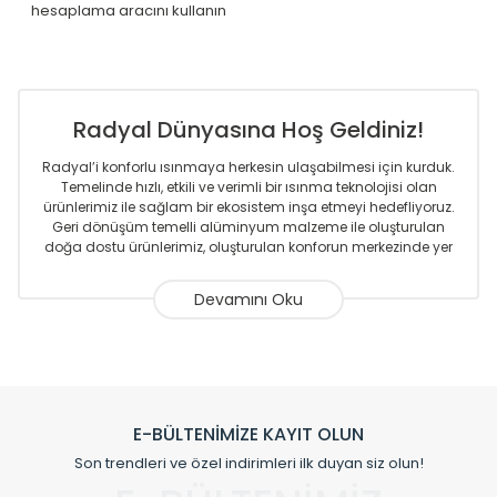
hesaplama aracını kullanın
Radyal Dünyasına Hoş Geldiniz!
Radyal’i konforlu ısınmaya herkesin ulaşabilmesi için kurduk.
Temelinde hızlı, etkili ve verimli bir ısınma teknolojisi olan
ürünlerimiz ile sağlam bir ekosistem inşa etmeyi hedefliyoruz.
Geri dönüşüm temelli alüminyum malzeme ile oluşturulan
doğa dostu ürünlerimiz, oluşturulan konforun merkezinde yer
almaktadır.
Sizlere sunmakta olduğumuz Alüminyum Radyatör ve
Havlupanlar ile önce konforlu ısınmayı, sonrasında
mekânlarınız için tüm tasarım ihtiyaçlarınızı da karşılayacak
çözümleri üretmekteyiz. Son teknoloji ve robotik hatlarıyla
radyatör ve havlupan üretimi yapan Radyal, özellikle
mimarların ve tasarımcıların tercih ettiği bir marka olmaktan
gurur duymaktadır. Avrupa’ya yapmakta olduğu ihracat ile
E-BÜLTENİMİZE KAYIT OLUN
de ürünlerinde sadece tasarımın ön planda olmadığını aynı
Son trendleri ve özel indirimleri ilk duyan siz olun!
zamanda kalite olarak ta en üst seviyede olduğunu
göstermiştir.