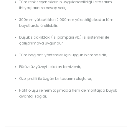
Tüm renk seçeneklerinin uygulanabilirliği ile tasarım
ihtiyaçlarınıza cevap verir,
300mm yükseklikten 2.000mm yüksekliğe kadar tüm
boyutlarda üretilebilir.
Düşük sıcaklıktaki (Isı pompası vb.) ısı sistemleri ile
çalıştırılmaya uygundur,
Tüm bağlantı yöntemleri için uygun bir modeldir,
Pürüzsüz yüzeyi ile kolay temizlenir,
Özel profili ile özgün bir tasarım oluşturur,
Hafif oluşu ile hem taşımada hem de montajda büyük
avantaj sağlar,