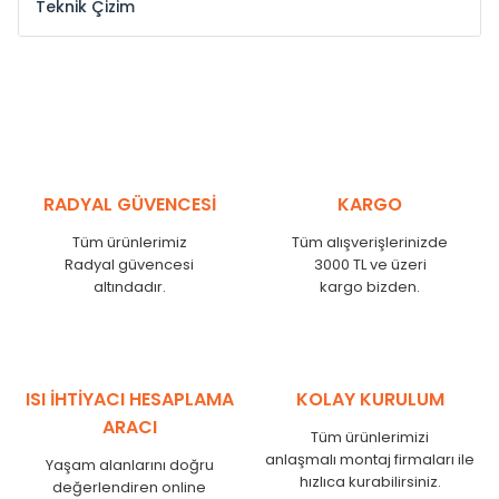
Teknik Çizim
Model /
Model
Yükseklik /
Height
Eksenler Arası /
Cen
Kodu /
Code
(mm)
(mm)
ST
300
260
ST
375
335
ST
450
410
ST
525
485
RADYAL GÜVENCESİ
KARGO
ST
600
560
Tüm ürünlerimiz
Tüm alışverişlerinizde
ST
750
710
Radyal güvencesi
3000 TL ve üzeri
ST
825
785
altındadır.
kargo bizden.
ST
900
860
ST
1000
960
ST
1250
1210
ST
1500
1460
ISI İHTİYACI HESAPLAMA
KOLAY KURULUM
ST
1750
1710
ARACI
Tüm ürünlerimizi
anlaşmalı montaj firmaları ile
Yaşam alanlarını doğru
hızlıca kurabilirsiniz.
değerlendiren online