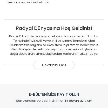
hesaplama aracını kullanın
Radyal Dünyasına Hoş Geldiniz!
Radyal’i konforlu ısınmaya herkesin ulaşabilmesi için kurduk.
Temelinde hızlı, etkili ve verimli bir ısınma teknolojisi olan
ürünlerimiz ile sağlam bir ekosistem inşa etmeyi hedefliyoruz.
Geri dönüşüm temelli alüminyum malzeme ile oluşturulan
doğa dostu ürünlerimiz, oluşturulan konforun merkezinde yer
almaktadır.
Sizlere sunmakta olduğumuz Alüminyum Radyatör ve
Havlupanlar ile önce konforlu ısınmayı, sonrasında
mekânlarınız için tüm tasarım ihtiyaçlarınızı da karşılayacak
çözümleri üretmekteyiz. Son teknoloji ve robotik hatlarıyla
radyatör ve havlupan üretimi yapan Radyal, özellikle
mimarların ve tasarımcıların tercih ettiği bir marka olmaktan
gurur duymaktadır. Avrupa’ya yapmakta olduğu ihracat ile
E-BÜLTENİMİZE KAYIT OLUN
de ürünlerinde sadece tasarımın ön planda olmadığını aynı
Son trendleri ve özel indirimleri ilk duyan siz olun!
zamanda kalite olarak ta en üst seviyede olduğunu
göstermiştir.