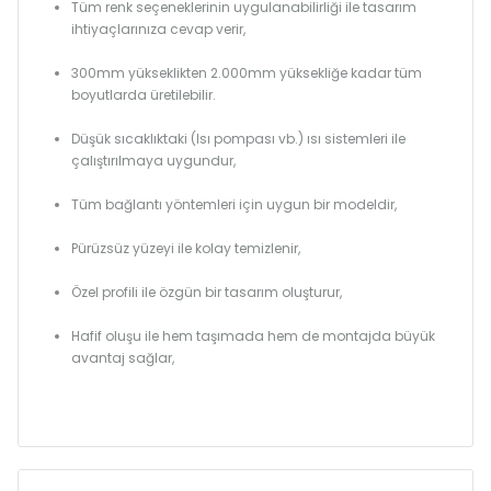
Tüm renk seçeneklerinin uygulanabilirliği ile tasarım
ihtiyaçlarınıza cevap verir,
300mm yükseklikten 2.000mm yüksekliğe kadar tüm
boyutlarda üretilebilir.
Düşük sıcaklıktaki (Isı pompası vb.) ısı sistemleri ile
çalıştırılmaya uygundur,
Tüm bağlantı yöntemleri için uygun bir modeldir,
Pürüzsüz yüzeyi ile kolay temizlenir,
Özel profili ile özgün bir tasarım oluşturur,
Hafif oluşu ile hem taşımada hem de montajda büyük
avantaj sağlar,