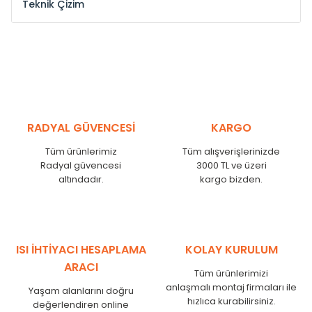
Teknik Çizim
Model /
Model
Yükseklik /
Height
Eksenler Arası /
Cen
Kodu /
Code
(mm)
(mm)
ST
300
260
ST
375
335
ST
450
410
ST
525
485
RADYAL GÜVENCESİ
KARGO
ST
600
560
Tüm ürünlerimiz
Tüm alışverişlerinizde
ST
750
710
Radyal güvencesi
3000 TL ve üzeri
ST
825
785
altındadır.
kargo bizden.
ST
900
860
ST
1000
960
ST
1250
1210
ST
1500
1460
ISI İHTİYACI HESAPLAMA
KOLAY KURULUM
ST
1750
1710
ARACI
Tüm ürünlerimizi
anlaşmalı montaj firmaları ile
Yaşam alanlarını doğru
hızlıca kurabilirsiniz.
değerlendiren online