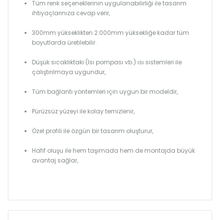
Tüm renk seçeneklerinin uygulanabilirliği ile tasarım
ihtiyaçlarınıza cevap verir,
300mm yükseklikten 2.000mm yüksekliğe kadar tüm
boyutlarda üretilebilir.
Düşük sıcaklıktaki (Isı pompası vb.) ısı sistemleri ile
çalıştırılmaya uygundur,
Tüm bağlantı yöntemleri için uygun bir modeldir,
Pürüzsüz yüzeyi ile kolay temizlenir,
Özel profili ile özgün bir tasarım oluşturur,
Hafif oluşu ile hem taşımada hem de montajda büyük
avantaj sağlar,