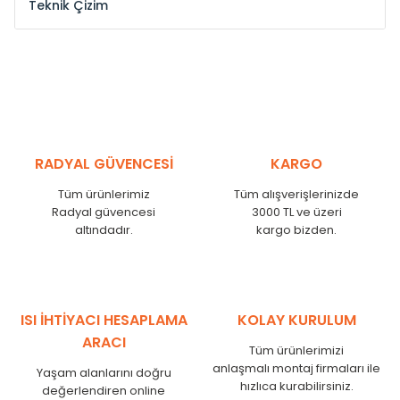
Teknik Çizim
Model /
Model
Yükseklik /
Height
Eksenler Arası /
Cen
Kodu /
Code
(mm)
(mm)
ST
300
260
ST
375
335
ST
450
410
ST
525
485
RADYAL GÜVENCESİ
KARGO
ST
600
560
Tüm ürünlerimiz
Tüm alışverişlerinizde
ST
750
710
Radyal güvencesi
3000 TL ve üzeri
ST
825
785
altındadır.
kargo bizden.
ST
900
860
ST
1000
960
ST
1250
1210
ST
1500
1460
ISI İHTİYACI HESAPLAMA
KOLAY KURULUM
ST
1750
1710
ARACI
Tüm ürünlerimizi
anlaşmalı montaj firmaları ile
Yaşam alanlarını doğru
hızlıca kurabilirsiniz.
değerlendiren online