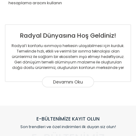
hesaplama aracını kullanın
Radyal Dünyasına Hoş Geldiniz!
Radyal’i konforlu ısınmaya herkesin ulaşabilmesi için kurduk.
Temelinde hızlı, etkili ve verimli bir ısınma teknolojisi olan
ürünlerimiz ile sağlam bir ekosistem inşa etmeyi hedefliyoruz.
Geri dönüşüm temelli alüminyum malzeme ile oluşturulan
doğa dostu ürünlerimiz, oluşturulan konforun merkezinde yer
almaktadır.
Sizlere sunmakta olduğumuz Alüminyum Radyatör ve
Havlupanlar ile önce konforlu ısınmayı, sonrasında
mekânlarınız için tüm tasarım ihtiyaçlarınızı da karşılayacak
çözümleri üretmekteyiz. Son teknoloji ve robotik hatlarıyla
radyatör ve havlupan üretimi yapan Radyal, özellikle
mimarların ve tasarımcıların tercih ettiği bir marka olmaktan
gurur duymaktadır. Avrupa’ya yapmakta olduğu ihracat ile
E-BÜLTENİMİZE KAYIT OLUN
de ürünlerinde sadece tasarımın ön planda olmadığını aynı
Son trendleri ve özel indirimleri ilk duyan siz olun!
zamanda kalite olarak ta en üst seviyede olduğunu
göstermiştir.