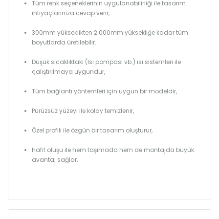
Tüm renk seçeneklerinin uygulanabilirliği ile tasarım
ihtiyaçlarınıza cevap verir,
300mm yükseklikten 2.000mm yüksekliğe kadar tüm
boyutlarda üretilebilir.
Düşük sıcaklıktaki (Isı pompası vb.) ısı sistemleri ile
çalıştırılmaya uygundur,
Tüm bağlantı yöntemleri için uygun bir modeldir,
Pürüzsüz yüzeyi ile kolay temizlenir,
Özel profili ile özgün bir tasarım oluşturur,
Hafif oluşu ile hem taşımada hem de montajda büyük
avantaj sağlar,