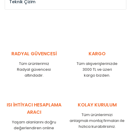
Teknik Çizim
Model /
Model
Yükseklik /
Height
Eksenler Arası /
Cen
Kodu /
Code
(mm)
(mm)
ST
300
260
ST
375
335
ST
450
410
ST
525
485
RADYAL GÜVENCESİ
KARGO
ST
600
560
Tüm ürünlerimiz
Tüm alışverişlerinizde
ST
750
710
Radyal güvencesi
3000 TL ve üzeri
ST
825
785
altındadır.
kargo bizden.
ST
900
860
ST
1000
960
ST
1250
1210
ST
1500
1460
ISI İHTİYACI HESAPLAMA
KOLAY KURULUM
ST
1750
1710
ARACI
Tüm ürünlerimizi
anlaşmalı montaj firmaları ile
Yaşam alanlarını doğru
hızlıca kurabilirsiniz.
değerlendiren online