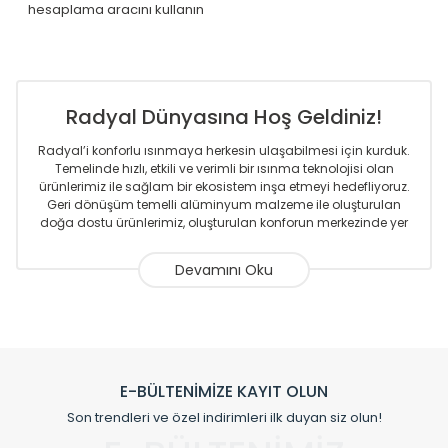
hesaplama aracını kullanın
Radyal Dünyasına Hoş Geldiniz!
Radyal’i konforlu ısınmaya herkesin ulaşabilmesi için kurduk.
Temelinde hızlı, etkili ve verimli bir ısınma teknolojisi olan
ürünlerimiz ile sağlam bir ekosistem inşa etmeyi hedefliyoruz.
Geri dönüşüm temelli alüminyum malzeme ile oluşturulan
doğa dostu ürünlerimiz, oluşturulan konforun merkezinde yer
almaktadır.
Sizlere sunmakta olduğumuz Alüminyum Radyatör ve
Havlupanlar ile önce konforlu ısınmayı, sonrasında
mekânlarınız için tüm tasarım ihtiyaçlarınızı da karşılayacak
çözümleri üretmekteyiz. Son teknoloji ve robotik hatlarıyla
radyatör ve havlupan üretimi yapan Radyal, özellikle
mimarların ve tasarımcıların tercih ettiği bir marka olmaktan
gurur duymaktadır. Avrupa’ya yapmakta olduğu ihracat ile
E-BÜLTENİMİZE KAYIT OLUN
de ürünlerinde sadece tasarımın ön planda olmadığını aynı
Son trendleri ve özel indirimleri ilk duyan siz olun!
zamanda kalite olarak ta en üst seviyede olduğunu
göstermiştir.