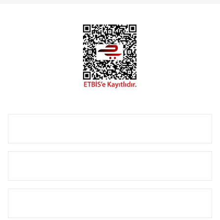
Radyal sunmuş olduğu Alüminyum radyatör ve
havlupanların tamamlayıcısı olan vana, montaj aparatı,
termostat, boru gizleme kılıfı gibi aksesuarları ile de özel
çözümler oluşturmaktadır.
Size özel olarak üretilen Radyatör ve havlupan seçerken
yardıma ihtiyacınız olduğunda,
0850 308 08 08
no’lu şirket
hattımızdan bizlere ulaşabilirsiniz.
ÜRÜN GRUPLARI
HIZLI MENÜ
SÖZLEŞMELER