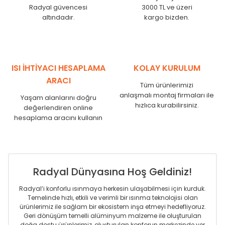
Radyal güvencesi
3000 TL ve üzeri
altındadır.
kargo bizden.
ISI İHTİYACI HESAPLAMA
KOLAY KURULUM
ARACI
Tüm ürünlerimizi
anlaşmalı montaj firmaları ile
Yaşam alanlarını doğru
hızlıca kurabilirsiniz.
değerlendiren online
hesaplama aracını kullanın
Radyal Dünyasına Hoş Geldiniz!
Radyal’i konforlu ısınmaya herkesin ulaşabilmesi için kurduk.
Temelinde hızlı, etkili ve verimli bir ısınma teknolojisi olan
ürünlerimiz ile sağlam bir ekosistem inşa etmeyi hedefliyoruz.
Geri dönüşüm temelli alüminyum malzeme ile oluşturulan
doğa dostu ürünlerimiz, oluşturulan konforun merkezinde yer