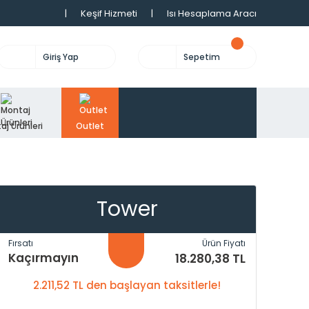
|
Keşif Hizmeti
|
Isı Hesaplama Aracı
Giriş Yap
Sepetim
aj Ürünleri
Outlet
Tower
Fırsatı
Ürün Fiyatı
Kaçırmayın
18.280,38 TL
2.211,52 TL den başlayan taksitlerle!