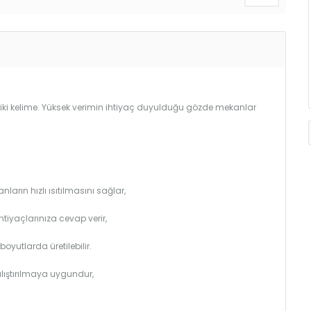
 iki kelime. Yüksek verimin ihtiyaç duyulduğu gözde mekanlar
arın hızlı ısıtılmasını sağlar,
htiyaçlarınıza cevap verir,
utlarda üretilebilir.
çalıştırılmaya uygundur,