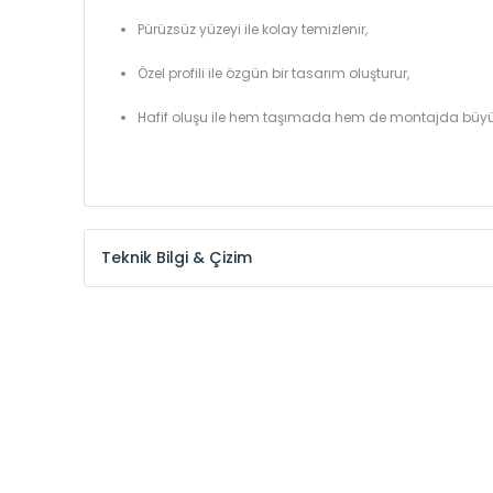
Pürüzsüz yüzeyi ile kolay temizlenir,
Özel profili ile özgün bir tasarım oluşturur,
Hafif oluşu ile hem taşımada hem de montajda büyü
Teknik Bilgi & Çizim
TOWER TEKNİK ÖZELLİKLER
TOWER TECHNICAL INFORMATIONS
Ekse
Model /
Model
Yükseklik /
Height
Cen
Kodu /
Code
(mm)
(m
TW
300
270