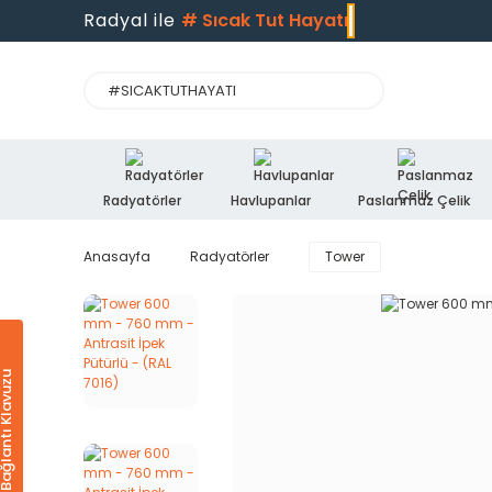
Radyal ile
#
Sıcak Tut Hayatı
Radyatörler
Havlupanlar
Paslanmaz Çelik
Anasayfa
Radyatörler
Tower
Ürün & Bağlantı Klavuzu