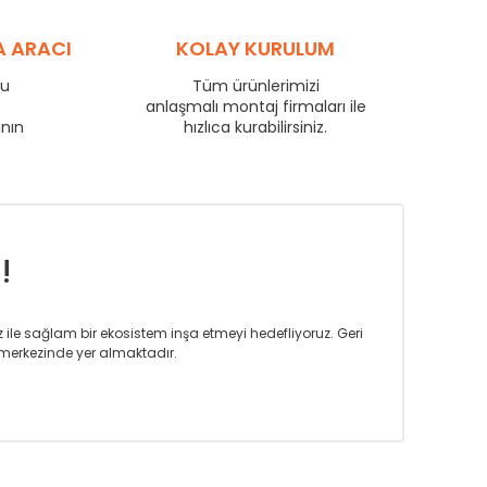
A ARACI
KOLAY KURULUM
ru
Tüm ürünlerimizi
e
anlaşmalı montaj firmaları ile
anın
hızlıca kurabilirsiniz.
!
on
iz ile sağlam bir ekosistem inşa etmeyi hedefliyoruz. Geri
merkezinde yer almaktadır.
m tasarım ihtiyaçlarınızı da karşılayacak çözümleri
rın tercih ettiği bir marka olmaktan gurur duymaktadır.
rak ta en üst seviyede olduğunu göstermiştir.
prensipleriyle sektörüne öncülük etmektedir.