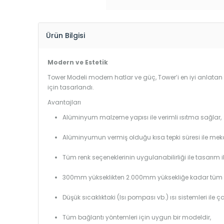
Ürün Bilgisi
Modern ve Estetik
Tower Modeli modern hatlar ve güç, Tower’i en iyi anlatan
için tasarlandı.
Avantajları
Alüminyum malzeme yapısı ile verimli ısıtma sağlar,
Alüminyumun vermiş olduğu kısa tepki süresi ile mekanl
Tüm renk seçeneklerinin uygulanabilirliği ile tasarım i
300mm yükseklikten 2.000mm yüksekliğe kadar tüm boy
Düşük sıcaklıktaki (Isı pompası vb.) ısı sistemleri ile 
Tüm bağlantı yöntemleri için uygun bir modeldir,