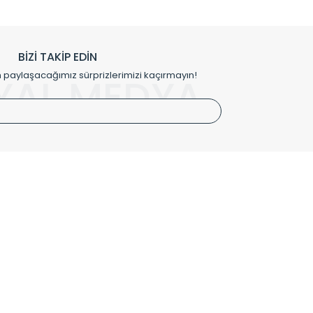
h edilmekte, mimarların kişiselleştirilmiş çözümlerinde
rımız mekânlarınıza değer katmaktadır.
BİZİ TAKİP EDİN
me kılıfı gibi aksesuarları ile de özel çözümler
aylaşacağımız sürprizlerimizi kaçırmayın!
YAL MEDYA
irket hattımızdan bizlere ulaşabilirsiniz.
SÖZLEŞMELER
Kullanım Koşulları
Gizlilik ve Güvenlik
İptal ve İade Şartları
Mesafeli Satış Sözleşmesi
Kişisel Verilerin Korunması Politikası