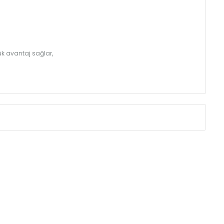
k avantaj sağlar,
nler Arası /
Isıl Güç /
Power
∆T 60 (90/ 70-20 ˚C)
tres
m)
(Kcal/h)
(Watt)
72
83