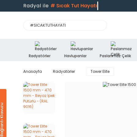
Radyal ile
#
Sıcak Tut Hayatı
Radyatörler
Havlupanlar
Paslanmaz Çelik
Anasayfa
Radyatörler
Tower Elite
Ürün & Bağlantı Klavuzu