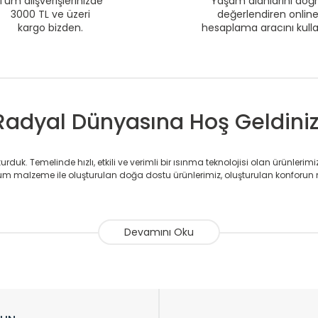
Tüm alışverişlerinizde
Yaşam alanlarını doğ
3000 TL ve üzeri
değerlendiren onlin
kargo bizden.
hesaplama aracını kull
Radyal Dünyasına Hoş Geldiniz
duk. Temelinde hızlı, etkili ve verimli bir ısınma teknolojisi olan ürünlerim
 malzeme ile oluşturulan doğa dostu ürünlerimiz, oluşturulan konforun 
avlupanlar ile önce konforlu ısınmayı, sonrasında mekânlarınız için tü
atör ve havlupan üretimi yapan Radyal, özellikle mimarların ve tasarımcıla
nlerinde sadece tasarımın ön planda olmadığını aynı zamanda kalite ola
sıfır karbon ayak izi hedefiyle üretim yapan Radyal çevreye duyarlı üretim 
ikkat çeken tasarım radyatörlerimiz veülkemizdeki birçok elite projede terci
zin tasarladığınız boyut ve renge göre üretilebilen Radyatör ve havlupanla