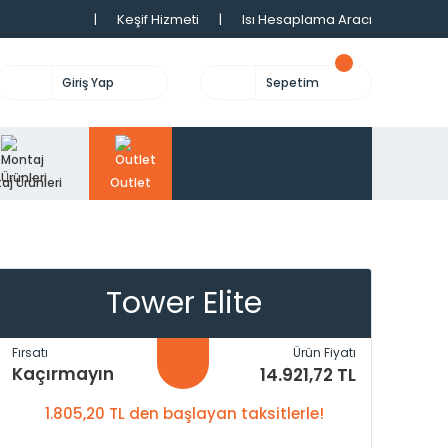
|
Keşif Hizmeti
|
Isı Hesaplama Aracı
Giriş Yap
Sepetim
aj Ürünleri
Outlet
Tower Elite
Fırsatı
Ürün Fiyatı
Kaçırmayın
14.921,72 TL
1.805,20 TL den başlayan taksitlerle!