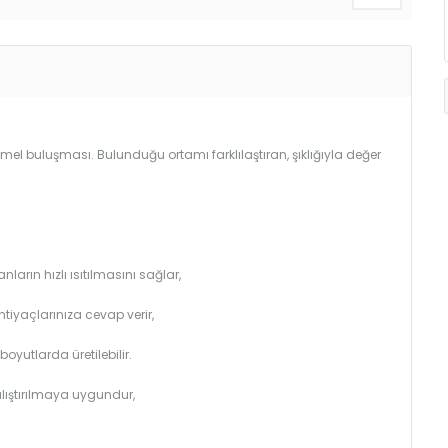
buluşması. Bulunduğu ortamı farklılaştıran, şıklığıyla değer
arın hızlı ısıtılmasını sağlar,
htiyaçlarınıza cevap verir,
utlarda üretilebilir.
çalıştırılmaya uygundur,