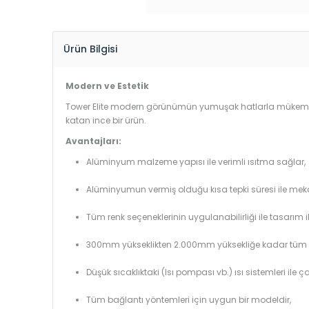
Ürün Bilgisi
Modern ve Estetik
Tower Elite modern görünümün yumuşak hatlarla mükemmel 
katan ince bir ürün.
Avantajları:
Alüminyum malzeme yapısı ile verimli ısıtma sağlar,
Alüminyumun vermiş olduğu kısa tepki süresi ile mekanl
Tüm renk seçeneklerinin uygulanabilirliği ile tasarım i
300mm yükseklikten 2.000mm yüksekliğe kadar tüm boy
Düşük sıcaklıktaki (Isı pompası vb.) ısı sistemleri ile 
Tüm bağlantı yöntemleri için uygun bir modeldir,