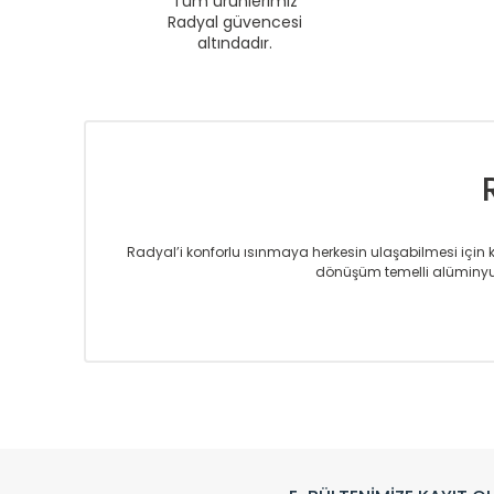
Tüm ürünlerimiz
Radyal güvencesi
altındadır.
Radyal’i konforlu ısınmaya herkesin ulaşabilmesi için kur
dönüşüm temelli alüminyum
Sizlere sunmakta olduğumuz Alüminyum Radyatör ve H
üretmekteyiz. Son teknoloji ve robotik hatlarıyla rady
Avrupa’ya yapmakta olduğu ihracat ile de ürü
Çevreci ve yeşil enerji yaklaşımlarıyla ve 
Klasik modellerimizin yanında, modern hatları ile de d
önemli farklılıklar yaratmaktadır. Si