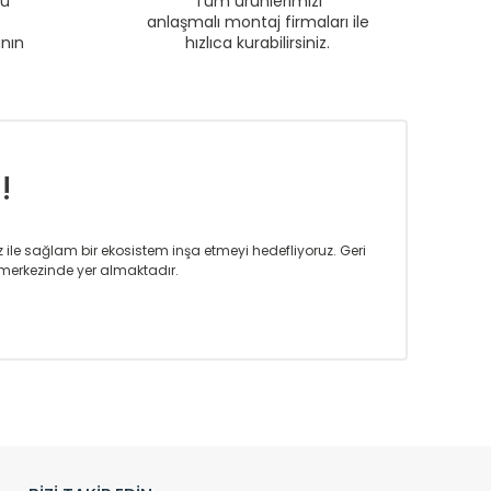
ru
Tüm ürünlerimizi
e
anlaşmalı montaj firmaları ile
anın
hızlıca kurabilirsiniz.
!
iz ile sağlam bir ekosistem inşa etmeyi hedefliyoruz. Geri
merkezinde yer almaktadır.
m tasarım ihtiyaçlarınızı da karşılayacak çözümleri
rın tercih ettiği bir marka olmaktan gurur duymaktadır.
rak ta en üst seviyede olduğunu göstermiştir.
prensipleriyle sektörüne öncülük etmektedir.
h edilmekte, mimarların kişiselleştirilmiş çözümlerinde
rımız mekânlarınıza değer katmaktadır.