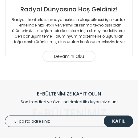
Radyal Dünyasına Hoş Geldiniz!
Radyal’i konforlu ısınmaya herkesin ulaşabilmesi için kurduk.
Temelinde hızlı, etkili ve verimli bir ısınma teknolojisi olan
ürünlerimiz ile sağlam bir ekosistem inşa etmeyi hedefliyoruz.
Geri dönüşüm temelli alüminyum malzeme ile oluşturulan
doğa dostu ürünlerimiz, oluşturulan konforun merkezinde yer
almaktadır.
Sizlere sunmakta olduğumuz Alüminyum Radyatör ve
Havlupanlar ile önce konforlu ısınmayı, sonrasında
mekânlarınız için tüm tasarım ihtiyaçlarınızı da karşılayacak
çözümleri üretmekteyiz. Son teknoloji ve robotik hatlarıyla
radyatör ve havlupan üretimi yapan Radyal, özellikle
mimarların ve tasarımcıların tercih ettiği bir marka olmaktan
gurur duymaktadır. Avrupa’ya yapmakta olduğu ihracat ile
E-BÜLTENİMİZE KAYIT OLUN
de ürünlerinde sadece tasarımın ön planda olmadığını aynı
Son trendleri ve özel indirimleri ilk duyan siz olun!
zamanda kalite olarak ta en üst seviyede olduğunu
E-BÜLTENİMİZ
göstermiştir.
KATIL
Çevreci ve yeşil enerji yaklaşımlarıyla ve sıfır karbon ayak izi
hedefiyle üretim yapan Radyal çevreye duyarlı üretim
prensipleriyle sektörüne öncülük etmektedir.