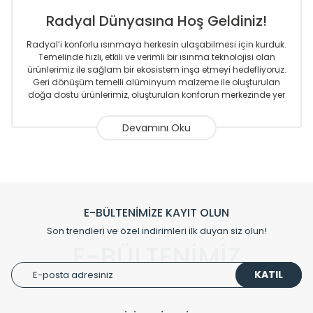
Radyal Dünyasına Hoş Geldiniz!
Radyal’i konforlu ısınmaya herkesin ulaşabilmesi için kurduk.
Temelinde hızlı, etkili ve verimli bir ısınma teknolojisi olan
ürünlerimiz ile sağlam bir ekosistem inşa etmeyi hedefliyoruz.
Geri dönüşüm temelli alüminyum malzeme ile oluşturulan
doğa dostu ürünlerimiz, oluşturulan konforun merkezinde yer
almaktadır.
Sizlere sunmakta olduğumuz Alüminyum Radyatör ve
Havlupanlar ile önce konforlu ısınmayı, sonrasında
mekânlarınız için tüm tasarım ihtiyaçlarınızı da karşılayacak
çözümleri üretmekteyiz. Son teknoloji ve robotik hatlarıyla
radyatör ve havlupan üretimi yapan Radyal, özellikle
mimarların ve tasarımcıların tercih ettiği bir marka olmaktan
gurur duymaktadır. Avrupa’ya yapmakta olduğu ihracat ile
E-BÜLTENİMİZE KAYIT OLUN
de ürünlerinde sadece tasarımın ön planda olmadığını aynı
Son trendleri ve özel indirimleri ilk duyan siz olun!
zamanda kalite olarak ta en üst seviyede olduğunu
E-BÜLTENİMİZ
göstermiştir.
KATIL
Çevreci ve yeşil enerji yaklaşımlarıyla ve sıfır karbon ayak izi
hedefiyle üretim yapan Radyal çevreye duyarlı üretim
prensipleriyle sektörüne öncülük etmektedir.