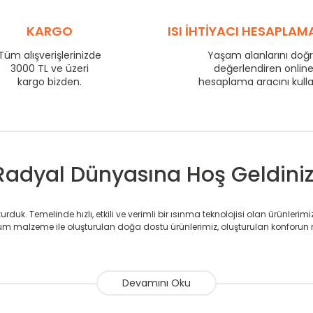
710
76
KARGO
ISI İHTİYACI HESAPLAM
800
84
860
88
Tüm alışverişlerinizde
Yaşam alanlarını doğ
3000 TL ve üzeri
değerlendiren onlin
960
95
kargo bizden.
hesaplama aracını kull
1210
117
1460
137
1710
156
Radyal Dünyasına Hoş Geldiniz
duk. Temelinde hızlı, etkili ve verimli bir ısınma teknolojisi olan ürünlerim
 malzeme ile oluşturulan doğa dostu ürünlerimiz, oluşturulan konforun 
avlupanlar ile önce konforlu ısınmayı, sonrasında mekânlarınız için tü
atör ve havlupan üretimi yapan Radyal, özellikle mimarların ve tasarımcıla
nlerinde sadece tasarımın ön planda olmadığını aynı zamanda kalite ola
sıfır karbon ayak izi hedefiyle üretim yapan Radyal çevreye duyarlı üretim 