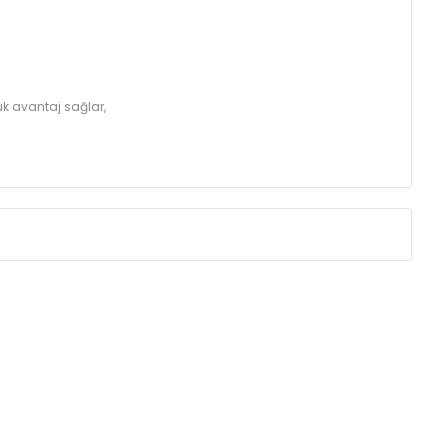
k avantaj sağlar,
Eksenler Arası /
Centres
Isıl Güç /
Power
∆T 60 (90/ 70-2
(mm)
(Kcal/h)
250
32
350
43
410
49
500
57
560
62