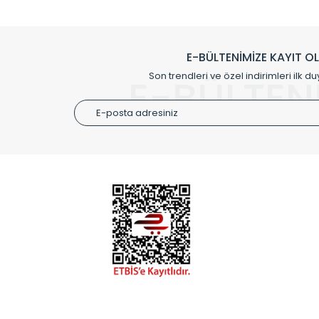
Klasik modellerimizin yanında, modern hatları ile de d
önemli farklılıklar yaratmaktadır. Si
E-BÜLTENİMİZE KAYIT O
Radyal sunmuş olduğu Alüminyum radyatör ve havl
Son trendleri ve özel indirimleri ilk du
E-BÜLTEN
Size özel olarak üretilen Radyatör ve
ÜRÜN GR
Alüminyum
Alüminyum
Paslanmaz
Özel Tasar
Montaj Ek