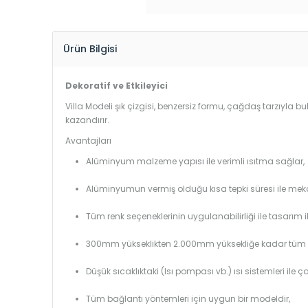
Ürün Bilgisi
Dekoratif ve Etkileyici
Villa Modeli şık çizgisi, benzersiz formu, çağdaş tarzıyla 
kazandırır.
Avantajları
Alüminyum malzeme yapısı ile verimli ısıtma sağlar,
Alüminyumun vermiş olduğu kısa tepki süresi ile mekanl
Tüm renk seçeneklerinin uygulanabilirliği ile tasarım i
300mm yükseklikten 2.000mm yüksekliğe kadar tüm boy
Düşük sıcaklıktaki (Isı pompası vb.) ısı sistemleri ile 
Tüm bağlantı yöntemleri için uygun bir modeldir,