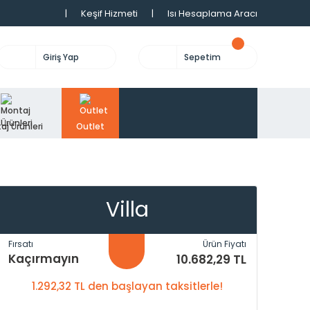
|
Keşif Hizmeti
|
Isı Hesaplama Aracı
Giriş Yap
Sepetim
aj Ürünleri
Outlet
Villa
Fırsatı
Ürün Fiyatı
Kaçırmayın
10.682,29 TL
1.292,32 TL den başlayan taksitlerle!