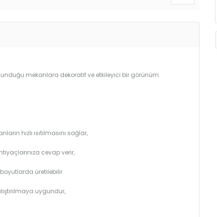
bulunduğu mekanlara dekoratif ve etkileyici bir görünüm
arın hızlı ısıtılmasını sağlar,
htiyaçlarınıza cevap verir,
utlarda üretilebilir.
çalıştırılmaya uygundur,