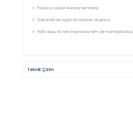
Pürüzsüz yüzeyi ile kolay temizlenir,
Özel profili ile özgün bir tasarım oluşturur,
Hafif oluşu ile hem taşımada hem de montajda büyü
Teknik Çizim
Model /
Model
Yükseklik /
Height
Kodu /
Code
(mm)
VL
290
VL
390
VL
450
VL
540
VL
600