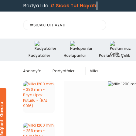
Radyal ile
#
Sıcak Tut Hayatı
Radyatörler
Havlupanlar
Paslanmaz Çelik
Anasayfa
Radyatörler
Villa
Ürün & Bağlantı Klavuzu