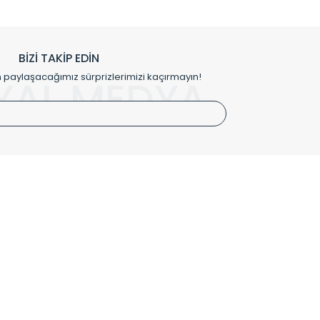
h edilmekte, mimarların kişiselleştirilmiş çözümlerinde
rımız mekânlarınıza değer katmaktadır.
BİZİ TAKİP EDİN
me kılıfı gibi aksesuarları ile de özel çözümler
aylaşacağımız sürprizlerimizi kaçırmayın!
YAL MEDYA
irket hattımızdan bizlere ulaşabilirsiniz.
SÖZLEŞMELER
Kullanım Koşulları
Gizlilik ve Güvenlik
İptal ve İade Şartları
Mesafeli Satış Sözleşmesi
Kişisel Verilerin Korunması Politikası