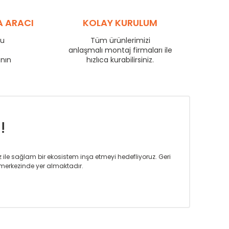
88
60
69
A ARACI
KOLAY KURULUM
97
65
76
102
69
80
ru
Tüm ürünlerimizi
e
anlaşmalı montaj firmaları ile
111
75
87
anın
hızlıca kurabilirsiniz.
135
91
106
159
107
124
181
122
142
!
iz ile sağlam bir ekosistem inşa etmeyi hedefliyoruz. Geri
merkezinde yer almaktadır.
m tasarım ihtiyaçlarınızı da karşılayacak çözümleri
rın tercih ettiği bir marka olmaktan gurur duymaktadır.
rak ta en üst seviyede olduğunu göstermiştir.
prensipleriyle sektörüne öncülük etmektedir.