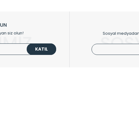
ikkat çeken tasarım radyatörlerimiz veülkemizdeki birçok elite projede terci
zin tasarladığınız boyut ve renge göre üretilebilen Radyatör ve havlupanla
LUN
upanların tamamlayıcısı olan vana, montaj aparatı, termostat, boru gizle
yan siz olun!
Sosyal medyadan p
İMİZ
SOS
oluşturmaktadır.
KATIL
 havlupan seçerken yardıma ihtiyacınız olduğunda,
0850 308 08 08
no’lu ş
UPLARI
HIZLI MENÜ
 Radyatörler
Üye Ol
 Havlupanlar
Hesabım
 Çelik Serisi
Sepetim
ım Serisi
Kargo Takip
ipmanları
Sıkça Sorulanlar