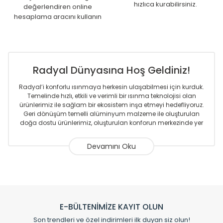
hızlıca kurabilirsiniz.
değerlendiren online
hesaplama aracını kullanın
Radyal Dünyasına Hoş Geldiniz!
Radyal’i konforlu ısınmaya herkesin ulaşabilmesi için kurduk.
Temelinde hızlı, etkili ve verimli bir ısınma teknolojisi olan
ürünlerimiz ile sağlam bir ekosistem inşa etmeyi hedefliyoruz.
Geri dönüşüm temelli alüminyum malzeme ile oluşturulan
doğa dostu ürünlerimiz, oluşturulan konforun merkezinde yer
almaktadır.
Sizlere sunmakta olduğumuz Alüminyum Radyatör ve
Havlupanlar ile önce konforlu ısınmayı, sonrasında
mekânlarınız için tüm tasarım ihtiyaçlarınızı da karşılayacak
çözümleri üretmekteyiz. Son teknoloji ve robotik hatlarıyla
radyatör ve havlupan üretimi yapan Radyal, özellikle
mimarların ve tasarımcıların tercih ettiği bir marka olmaktan
gurur duymaktadır. Avrupa’ya yapmakta olduğu ihracat ile
E-BÜLTENİMİZE KAYIT OLUN
de ürünlerinde sadece tasarımın ön planda olmadığını aynı
Son trendleri ve özel indirimleri ilk duyan siz olun!
zamanda kalite olarak ta en üst seviyede olduğunu