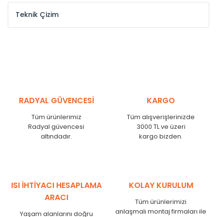
Teknik Çizim
Model /
Model
Yükseklik /
Height
Eksenle
Kodu /
Code
(mm)
(mm)
VL
290
250
VL
390
350
VL
450
410
RADYAL GÜVENCESİ
KARGO
VL
540
500
Tüm ürünlerimiz
Tüm alışverişlerinizde
VL
600
560
Radyal güvencesi
3000 TL ve üzeri
VL
750
710
altındadır.
kargo bizden.
VL
840
800
VL
900
860
VL
1000
960
VL
1250
1210
ISI İHTİYACI HESAPLAMA
KOLAY KURULUM
VL
1500
1460
ARACI
Tüm ürünlerimizi
VL
1750
1710
anlaşmalı montaj firmaları ile
Yaşam alanlarını doğru