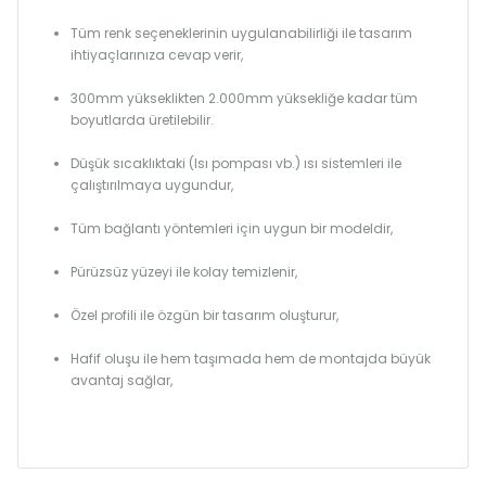
Tüm renk seçeneklerinin uygulanabilirliği ile tasarım
ihtiyaçlarınıza cevap verir,
300mm yükseklikten 2.000mm yüksekliğe kadar tüm
boyutlarda üretilebilir.
Düşük sıcaklıktaki (Isı pompası vb.) ısı sistemleri ile
çalıştırılmaya uygundur,
Tüm bağlantı yöntemleri için uygun bir modeldir,
Pürüzsüz yüzeyi ile kolay temizlenir,
Özel profili ile özgün bir tasarım oluşturur,
Hafif oluşu ile hem taşımada hem de montajda büyük
avantaj sağlar,