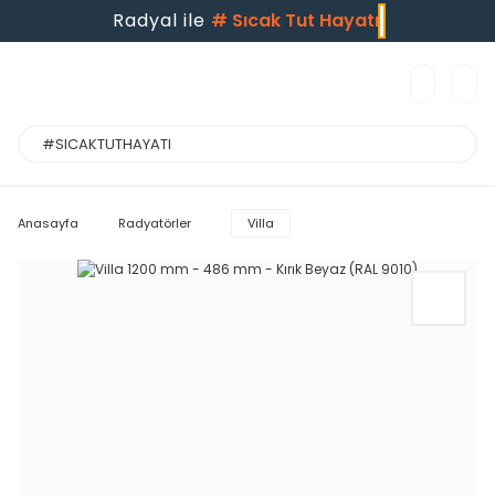
Radyal ile
#
Sıcak Tut Hayatı
Anasayfa
Radyatörler
Villa