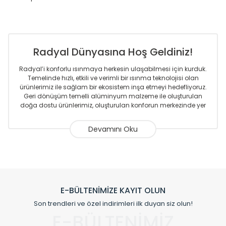
Radyal Dünyasına Hoş Geldiniz!
Radyal’i konforlu ısınmaya herkesin ulaşabilmesi için kurduk.
Temelinde hızlı, etkili ve verimli bir ısınma teknolojisi olan
ürünlerimiz ile sağlam bir ekosistem inşa etmeyi hedefliyoruz.
Geri dönüşüm temelli alüminyum malzeme ile oluşturulan
doğa dostu ürünlerimiz, oluşturulan konforun merkezinde yer
almaktadır.
Sizlere sunmakta olduğumuz Alüminyum Radyatör ve
Havlupanlar ile önce konforlu ısınmayı, sonrasında
mekânlarınız için tüm tasarım ihtiyaçlarınızı da karşılayacak
çözümleri üretmekteyiz. Son teknoloji ve robotik hatlarıyla
radyatör ve havlupan üretimi yapan Radyal, özellikle
mimarların ve tasarımcıların tercih ettiği bir marka olmaktan
gurur duymaktadır. Avrupa’ya yapmakta olduğu ihracat ile
E-BÜLTENİMİZE KAYIT OLUN
de ürünlerinde sadece tasarımın ön planda olmadığını aynı
Son trendleri ve özel indirimleri ilk duyan siz olun!
zamanda kalite olarak ta en üst seviyede olduğunu
E-BÜLTENİMİZ
göstermiştir.