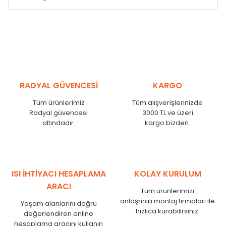
Model /
Model
Yükseklik /
Height
Eksenle
Kodu /
Code
(mm)
(mm)
VL
290
250
VL
390
350
VL
450
410
RADYAL GÜVENCESİ
KARGO
VL
540
500
Tüm ürünlerimiz
Tüm alışverişlerinizde
VL
600
560
Radyal güvencesi
3000 TL ve üzeri
VL
750
710
altındadır.
kargo bizden.
VL
840
800
VL
900
860
VL
1000
960
VL
1250
1210
ISI İHTİYACI HESAPLAMA
KOLAY KURULUM
VL
1500
1460
ARACI
Tüm ürünlerimizi
VL
1750
1710
anlaşmalı montaj firmaları ile
Yaşam alanlarını doğru
hızlıca kurabilirsiniz.
değerlendiren online
hesaplama aracını kullanın