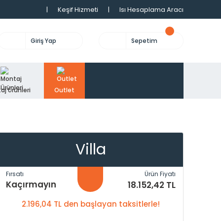
|
Keşif Hizmeti
|
Isı Hesaplama Aracı
Giriş Yap
Sepetim
aj Ürünleri
Outlet
Villa
Fırsatı
Ürün Fiyatı
Kaçırmayın
18.152,42 TL
2.196,04 TL den başlayan taksitlerle!