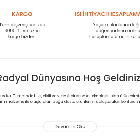
710
76
KARGO
ISI İHTİYACI HESAPLAM
800
84
860
88
Tüm alışverişlerinizde
Yaşam alanlarını doğ
3000 TL ve üzeri
değerlendiren onlin
960
95
kargo bizden.
hesaplama aracını kull
1210
117
1460
137
1710
156
Radyal Dünyasına Hoş Geldiniz
duk. Temelinde hızlı, etkili ve verimli bir ısınma teknolojisi olan ürünlerim
 malzeme ile oluşturulan doğa dostu ürünlerimiz, oluşturulan konforun 
avlupanlar ile önce konforlu ısınmayı, sonrasında mekânlarınız için tü
atör ve havlupan üretimi yapan Radyal, özellikle mimarların ve tasarımcıla
nlerinde sadece tasarımın ön planda olmadığını aynı zamanda kalite ola
sıfır karbon ayak izi hedefiyle üretim yapan Radyal çevreye duyarlı üretim 