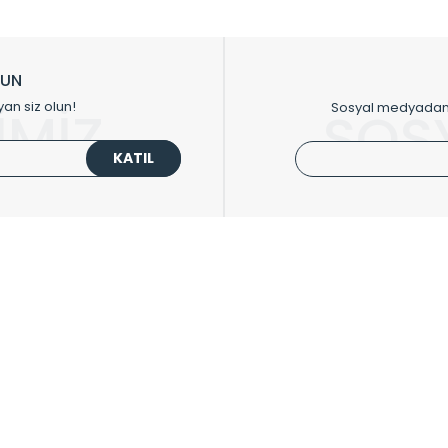
ikkat çeken tasarım radyatörlerimiz veülkemizdeki birçok elite projede terci
zin tasarladığınız boyut ve renge göre üretilebilen Radyatör ve havlupanla
LUN
upanların tamamlayıcısı olan vana, montaj aparatı, termostat, boru gizle
yan siz olun!
Sosyal medyadan p
İMİZ
SOS
oluşturmaktadır.
KATIL
 havlupan seçerken yardıma ihtiyacınız olduğunda,
0850 308 08 08
no’lu ş
UPLARI
HIZLI MENÜ
 Radyatörler
Üye Ol
 Havlupanlar
Hesabım
 Çelik Serisi
Sepetim
ım Serisi
Kargo Takip
ipmanları
Sıkça Sorulanlar