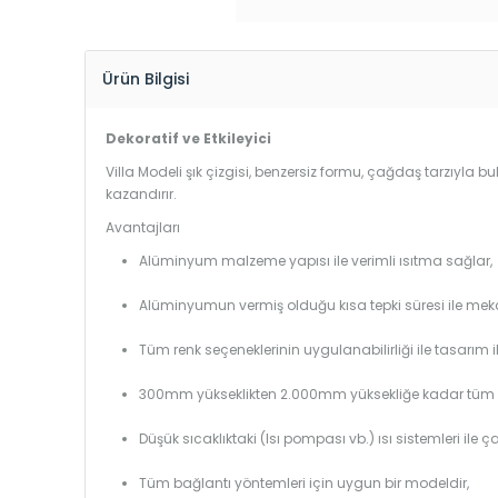
Ürün Bilgisi
Dekoratif ve Etkileyici
Villa Modeli şık çizgisi, benzersiz formu, çağdaş tarzıyla 
kazandırır.
Avantajları
Alüminyum malzeme yapısı ile verimli ısıtma sağlar,
Alüminyumun vermiş olduğu kısa tepki süresi ile mekanl
Tüm renk seçeneklerinin uygulanabilirliği ile tasarım i
300mm yükseklikten 2.000mm yüksekliğe kadar tüm boy
Düşük sıcaklıktaki (Isı pompası vb.) ısı sistemleri ile 
Tüm bağlantı yöntemleri için uygun bir modeldir,