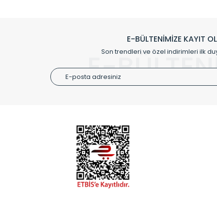
Klasik modellerimizin yanında, modern hatları ile de d
önemli farklılıklar yaratmaktadır. Si
E-BÜLTENİMİZE KAYIT O
Radyal sunmuş olduğu Alüminyum radyatör ve havl
Son trendleri ve özel indirimleri ilk du
E-BÜLTEN
Size özel olarak üretilen Radyatör ve
ÜRÜN GR
Alüminyum
Alüminyum
Paslanmaz
Özel Tasar
Montaj Ek