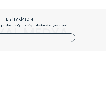
h edilmekte, mimarların kişiselleştirilmiş çözümlerinde
rımız mekânlarınıza değer katmaktadır.
BİZİ TAKİP EDİN
me kılıfı gibi aksesuarları ile de özel çözümler
aylaşacağımız sürprizlerimizi kaçırmayın!
YAL MEDYA
irket hattımızdan bizlere ulaşabilirsiniz.
SÖZLEŞMELER
Kullanım Koşulları
Gizlilik ve Güvenlik
İptal ve İade Şartları
Mesafeli Satış Sözleşmesi
Kişisel Verilerin Korunması Politikası