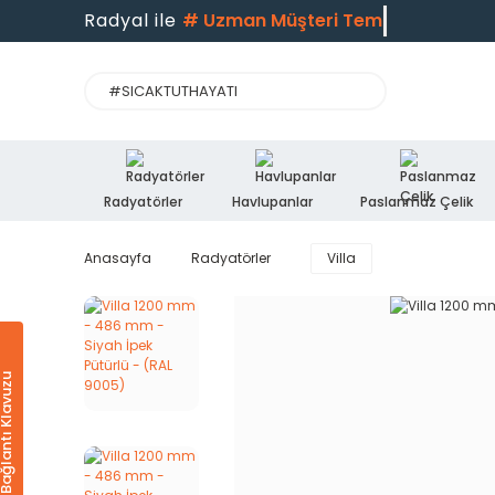
Radyal ile
#
Uzman Müşteri Temsil
Radyatörler
Havlupanlar
Paslanmaz Çelik
Anasayfa
Radyatörler
Villa
Ürün & Bağlantı Klavuzu