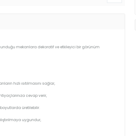
bulunduğu mekanlara dekoratif ve etkileyici bir görünüm
arın hızlı ısıtılmasını sağlar,
htiyaçlarınıza cevap verir,
utlarda üretilebilir.
çalıştırılmaya uygundur,