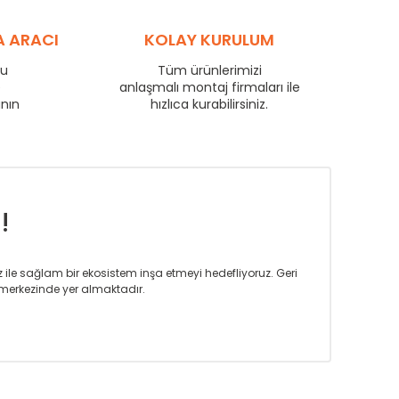
88
60
69
A ARACI
KOLAY KURULUM
97
65
76
102
69
80
ru
Tüm ürünlerimizi
e
anlaşmalı montaj firmaları ile
111
75
87
anın
hızlıca kurabilirsiniz.
135
91
106
159
107
124
181
122
142
!
iz ile sağlam bir ekosistem inşa etmeyi hedefliyoruz. Geri
merkezinde yer almaktadır.
m tasarım ihtiyaçlarınızı da karşılayacak çözümleri
rın tercih ettiği bir marka olmaktan gurur duymaktadır.
rak ta en üst seviyede olduğunu göstermiştir.
prensipleriyle sektörüne öncülük etmektedir.