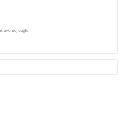
k avantaj sağlar,
Eksenler Arası /
Centres
Isıl Güç /
Power
∆T 60 (90/ 70-2
(mm)
(Kcal/h)
250
32
350
43
410
49
500
57
560
62