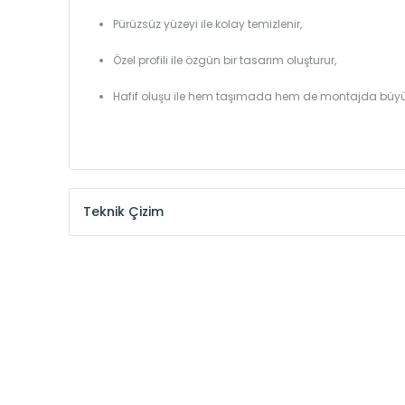
Pürüzsüz yüzeyi ile kolay temizlenir,
Özel profili ile özgün bir tasarım oluşturur,
Hafif oluşu ile hem taşımada hem de montajda büyü
Teknik Çizim
Model /
Model
Yükseklik /
Height
Kodu /
Code
(mm)
VL
290
VL
390
VL
450
VL
540
VL
600