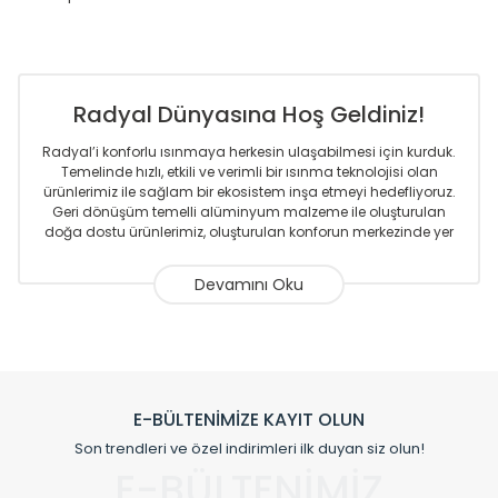
Radyal Dünyasına Hoş Geldiniz!
Radyal’i konforlu ısınmaya herkesin ulaşabilmesi için kurduk.
Temelinde hızlı, etkili ve verimli bir ısınma teknolojisi olan
ürünlerimiz ile sağlam bir ekosistem inşa etmeyi hedefliyoruz.
Geri dönüşüm temelli alüminyum malzeme ile oluşturulan
doğa dostu ürünlerimiz, oluşturulan konforun merkezinde yer
almaktadır.
Sizlere sunmakta olduğumuz Alüminyum Radyatör ve
Havlupanlar ile önce konforlu ısınmayı, sonrasında
mekânlarınız için tüm tasarım ihtiyaçlarınızı da karşılayacak
çözümleri üretmekteyiz. Son teknoloji ve robotik hatlarıyla
radyatör ve havlupan üretimi yapan Radyal, özellikle
mimarların ve tasarımcıların tercih ettiği bir marka olmaktan
gurur duymaktadır. Avrupa’ya yapmakta olduğu ihracat ile
E-BÜLTENİMİZE KAYIT OLUN
de ürünlerinde sadece tasarımın ön planda olmadığını aynı
Son trendleri ve özel indirimleri ilk duyan siz olun!
zamanda kalite olarak ta en üst seviyede olduğunu
E-BÜLTENİMİZ
göstermiştir.