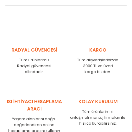
Model /
Model
Yükseklik /
Height
Eksenle
Kodu /
Code
(mm)
(mm)
VL
290
250
VL
390
350
VL
450
410
RADYAL GÜVENCESİ
KARGO
VL
540
500
Tüm ürünlerimiz
Tüm alışverişlerinizde
VL
600
560
Radyal güvencesi
3000 TL ve üzeri
VL
750
710
altındadır.
kargo bizden.
VL
840
800
VL
900
860
VL
1000
960
VL
1250
1210
ISI İHTİYACI HESAPLAMA
KOLAY KURULUM
VL
1500
1460
ARACI
Tüm ürünlerimizi
VL
1750
1710
anlaşmalı montaj firmaları ile
Yaşam alanlarını doğru
hızlıca kurabilirsiniz.
değerlendiren online
hesaplama aracını kullanın