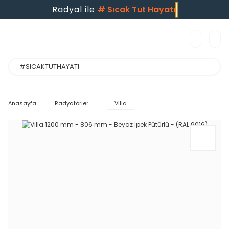
Radyal ile
#
Sıcak Tut Hayatı
Anasayfa
Radyatörler
Villa