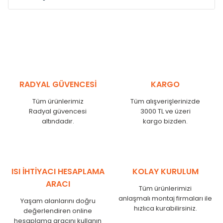
Model /
Model
Yükseklik /
Height
Eksenle
Kodu /
Code
(mm)
(mm)
VL
290
250
VL
390
350
VL
450
410
RADYAL GÜVENCESİ
KARGO
VL
540
500
Tüm ürünlerimiz
Tüm alışverişlerinizde
VL
600
560
Radyal güvencesi
3000 TL ve üzeri
VL
750
710
altındadır.
kargo bizden.
VL
840
800
VL
900
860
VL
1000
960
VL
1250
1210
ISI İHTİYACI HESAPLAMA
KOLAY KURULUM
VL
1500
1460
ARACI
Tüm ürünlerimizi
VL
1750
1710
anlaşmalı montaj firmaları ile
Yaşam alanlarını doğru
hızlıca kurabilirsiniz.
değerlendiren online
hesaplama aracını kullanın