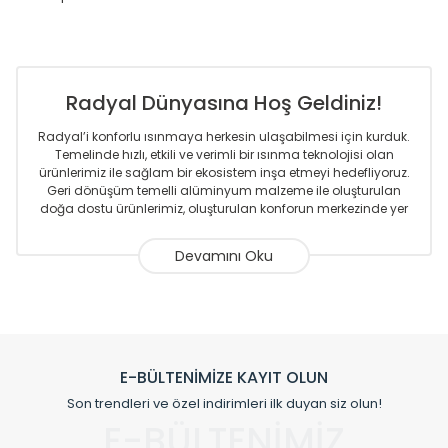
Radyal Dünyasına Hoş Geldiniz!
Radyal’i konforlu ısınmaya herkesin ulaşabilmesi için kurduk.
Temelinde hızlı, etkili ve verimli bir ısınma teknolojisi olan
ürünlerimiz ile sağlam bir ekosistem inşa etmeyi hedefliyoruz.
Geri dönüşüm temelli alüminyum malzeme ile oluşturulan
doğa dostu ürünlerimiz, oluşturulan konforun merkezinde yer
almaktadır.
Sizlere sunmakta olduğumuz Alüminyum Radyatör ve
Havlupanlar ile önce konforlu ısınmayı, sonrasında
mekânlarınız için tüm tasarım ihtiyaçlarınızı da karşılayacak
çözümleri üretmekteyiz. Son teknoloji ve robotik hatlarıyla
radyatör ve havlupan üretimi yapan Radyal, özellikle
mimarların ve tasarımcıların tercih ettiği bir marka olmaktan
gurur duymaktadır. Avrupa’ya yapmakta olduğu ihracat ile
E-BÜLTENİMİZE KAYIT OLUN
de ürünlerinde sadece tasarımın ön planda olmadığını aynı
Son trendleri ve özel indirimleri ilk duyan siz olun!
zamanda kalite olarak ta en üst seviyede olduğunu
E-BÜLTENİMİZ
göstermiştir.