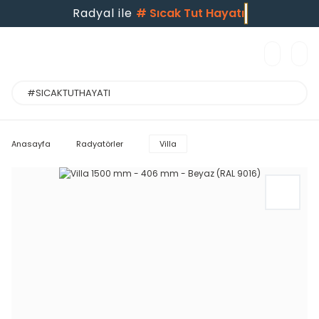
Radyal ile
#
Sıcak Tut Hayatı
Anasayfa
Radyatörler
Villa