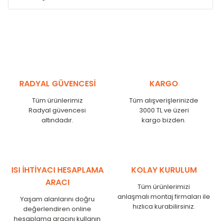
Model /
Model
Yükseklik /
Height
Eksenle
Kodu /
Code
(mm)
(mm)
VL
290
250
VL
390
350
VL
450
410
RADYAL GÜVENCESİ
KARGO
VL
540
500
Tüm ürünlerimiz
Tüm alışverişlerinizde
VL
600
560
Radyal güvencesi
3000 TL ve üzeri
VL
750
710
altındadır.
kargo bizden.
VL
840
800
VL
900
860
VL
1000
960
VL
1250
1210
ISI İHTİYACI HESAPLAMA
KOLAY KURULUM
VL
1500
1460
ARACI
Tüm ürünlerimizi
VL
1750
1710
anlaşmalı montaj firmaları ile
Yaşam alanlarını doğru
hızlıca kurabilirsiniz.
değerlendiren online
hesaplama aracını kullanın