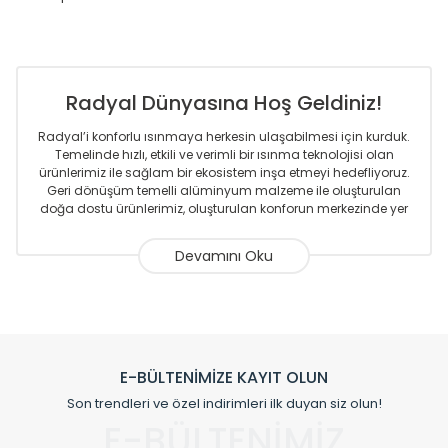
Radyal Dünyasına Hoş Geldiniz!
Radyal’i konforlu ısınmaya herkesin ulaşabilmesi için kurduk.
Temelinde hızlı, etkili ve verimli bir ısınma teknolojisi olan
ürünlerimiz ile sağlam bir ekosistem inşa etmeyi hedefliyoruz.
Geri dönüşüm temelli alüminyum malzeme ile oluşturulan
doğa dostu ürünlerimiz, oluşturulan konforun merkezinde yer
almaktadır.
Sizlere sunmakta olduğumuz Alüminyum Radyatör ve
Havlupanlar ile önce konforlu ısınmayı, sonrasında
mekânlarınız için tüm tasarım ihtiyaçlarınızı da karşılayacak
çözümleri üretmekteyiz. Son teknoloji ve robotik hatlarıyla
radyatör ve havlupan üretimi yapan Radyal, özellikle
mimarların ve tasarımcıların tercih ettiği bir marka olmaktan
gurur duymaktadır. Avrupa’ya yapmakta olduğu ihracat ile
E-BÜLTENİMİZE KAYIT OLUN
de ürünlerinde sadece tasarımın ön planda olmadığını aynı
Son trendleri ve özel indirimleri ilk duyan siz olun!
zamanda kalite olarak ta en üst seviyede olduğunu
E-BÜLTENİMİZ
göstermiştir.