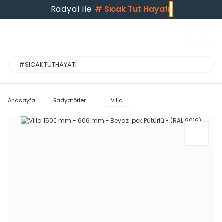
Radyal ile
#
Sıcak Tut Hayatı
Anasayfa
Radyatörler
Villa