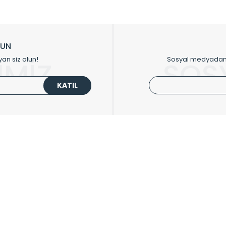
sıfır karbon ayak izi hedefiyle üretim yapan Radyal çevreye duyarlı üretim 
ikkat çeken tasarım radyatörlerimiz veülkemizdeki birçok elite projede terci
zin tasarladığınız boyut ve renge göre üretilebilen Radyatör ve havlupanla
LUN
upanların tamamlayıcısı olan vana, montaj aparatı, termostat, boru gizle
yan siz olun!
Sosyal medyadan p
İMİZ
SOS
oluşturmaktadır.
KATIL
 havlupan seçerken yardıma ihtiyacınız olduğunda,
0850 308 08 08
no’lu ş
UPLARI
HIZLI MENÜ
 Radyatörler
Üye Ol
 Havlupanlar
Hesabım
 Çelik Serisi
Sepetim
ım Serisi
Kargo Takip
ipmanları
Sıkça Sorulanlar