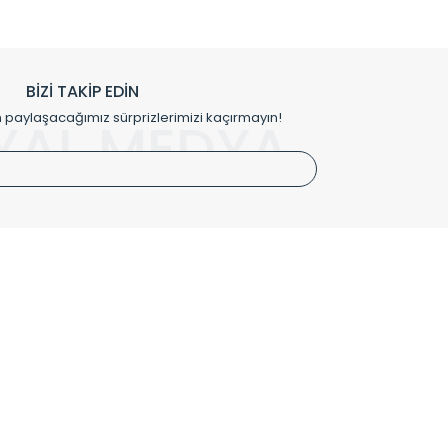
prensipleriyle sektörüne öncülük etmektedir.
h edilmekte, mimarların kişiselleştirilmiş çözümlerinde
rımız mekânlarınıza değer katmaktadır.
BİZİ TAKİP EDİN
me kılıfı gibi aksesuarları ile de özel çözümler
aylaşacağımız sürprizlerimizi kaçırmayın!
YAL MEDYA
irket hattımızdan bizlere ulaşabilirsiniz.
SÖZLEŞMELER
Kullanım Koşulları
Gizlilik ve Güvenlik
İptal ve İade Şartları
Mesafeli Satış Sözleşmesi
Kişisel Verilerin Korunması Politikası