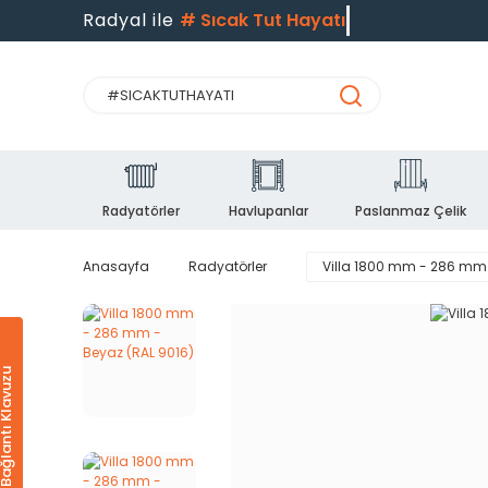
Radyal ile
#
Sıcak Tut Hayatı
Radyatörler
Havlupanlar
Paslanmaz Çelik
Anasayfa
Radyatörler
Villa 1800 mm - 286 mm 
Ürün & Bağlantı Klavuzu