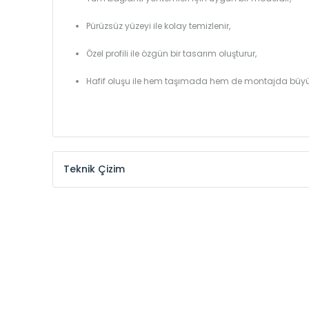
Pürüzsüz yüzeyi ile kolay temizlenir,
Özel profili ile özgün bir tasarım oluşturur,
Hafif oluşu ile hem taşımada hem de montajda büyü
Teknik Çizim
Model /
Model
Yükseklik /
Height
Kodu /
Code
(mm)
VL
290
VL
390
VL
450
VL
540