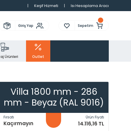
|
Keşif Hizmeti
|
Isı Hesaplama Aracı
Giriş Yap
Sepetim
aj Ürünleri
Outlet
Villa 1800 mm - 286
mm - Beyaz (RAL 9016)
Fırsatı
Ürün Fiyatı
Kaçırmayın
14.116,16 TL