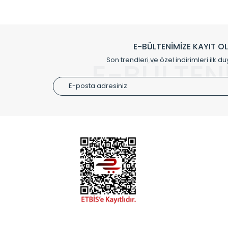
Çevreci ve yeşil enerji yaklaşımlarıyla ve 
Klasik modellerimizin yanında, modern hatları ile de d
önemli farklılıklar yaratmaktadır. Si
E-BÜLTENİMİZE KAYIT O
Radyal sunmuş olduğu Alüminyum radyatör ve havl
Son trendleri ve özel indirimleri ilk du
E-BÜLTEN
Size özel olarak üretilen Radyatör ve
ÜRÜN GR
Alüminyum
Alüminyum
Paslanmaz
Özel Tasar
Montaj Ek