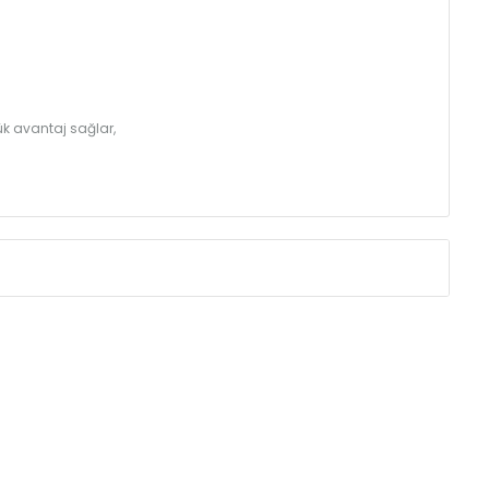
k avantaj sağlar,
Eksenler Arası /
Centres
Isıl Güç /
Power
∆T 60 (90/ 70-2
(mm)
(Kcal/h)
250
32
350
43
410
49
500
57