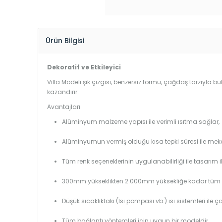
Ürün Bilgisi
Dekoratif ve Etkileyici
Villa Modeli şık çizgisi, benzersiz formu, çağdaş tarzıyla 
kazandırır.
Avantajları
Alüminyum malzeme yapısı ile verimli ısıtma sağlar,
Alüminyumun vermiş olduğu kısa tepki süresi ile mekanl
Tüm renk seçeneklerinin uygulanabilirliği ile tasarım i
300mm yükseklikten 2.000mm yüksekliğe kadar tüm boy
Düşük sıcaklıktaki (Isı pompası vb.) ısı sistemleri ile 
Tüm bağlantı yöntemleri için uygun bir modeldir,