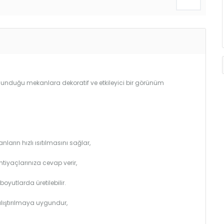
bulunduğu mekanlara dekoratif ve etkileyici bir görünüm
arın hızlı ısıtılmasını sağlar,
htiyaçlarınıza cevap verir,
utlarda üretilebilir.
çalıştırılmaya uygundur,