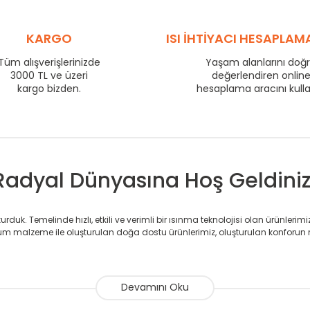
560
62
710
76
KARGO
ISI İHTİYACI HESAPLAM
800
84
860
88
Tüm alışverişlerinizde
Yaşam alanlarını doğ
3000 TL ve üzeri
değerlendiren onlin
960
95
kargo bizden.
hesaplama aracını kull
1210
117
1460
137
1710
156
Radyal Dünyasına Hoş Geldiniz
duk. Temelinde hızlı, etkili ve verimli bir ısınma teknolojisi olan ürünlerim
 malzeme ile oluşturulan doğa dostu ürünlerimiz, oluşturulan konforun 
avlupanlar ile önce konforlu ısınmayı, sonrasında mekânlarınız için tü
atör ve havlupan üretimi yapan Radyal, özellikle mimarların ve tasarımcıla
nlerinde sadece tasarımın ön planda olmadığını aynı zamanda kalite ola