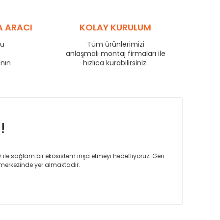
72
49
56
88
60
69
A ARACI
KOLAY KURULUM
97
65
76
102
69
80
ru
Tüm ürünlerimizi
e
anlaşmalı montaj firmaları ile
111
75
87
anın
hızlıca kurabilirsiniz.
135
91
106
159
107
124
181
122
142
!
iz ile sağlam bir ekosistem inşa etmeyi hedefliyoruz. Geri
merkezinde yer almaktadır.
m tasarım ihtiyaçlarınızı da karşılayacak çözümleri
rın tercih ettiği bir marka olmaktan gurur duymaktadır.
rak ta en üst seviyede olduğunu göstermiştir.