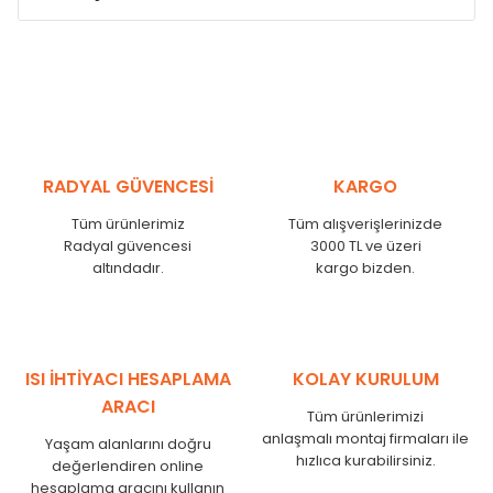
Model /
Model
Yükseklik /
Height
Eksenle
Kodu /
Code
(mm)
(mm)
VL
290
250
VL
390
350
VL
450
410
RADYAL GÜVENCESİ
KARGO
VL
540
500
Tüm ürünlerimiz
Tüm alışverişlerinizde
VL
600
560
Radyal güvencesi
3000 TL ve üzeri
VL
750
710
altındadır.
kargo bizden.
VL
840
800
VL
900
860
VL
1000
960
VL
1250
1210
ISI İHTİYACI HESAPLAMA
KOLAY KURULUM
VL
1500
1460
ARACI
Tüm ürünlerimizi
VL
1750
1710
anlaşmalı montaj firmaları ile
Yaşam alanlarını doğru
hızlıca kurabilirsiniz.
değerlendiren online
hesaplama aracını kullanın