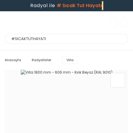
Radyal ile
#
Sıcak Tut Hayatı
Anasayfa
Radyatörler
Villa