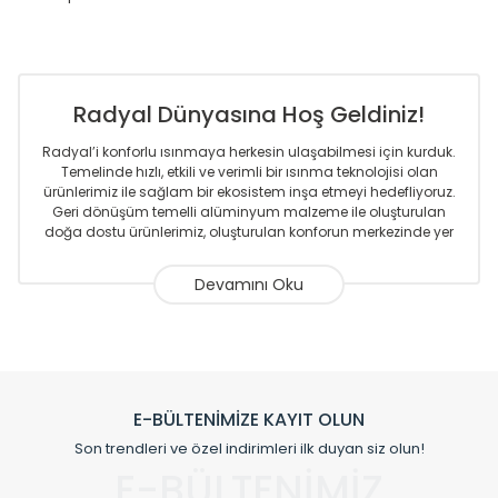
Radyal Dünyasına Hoş Geldiniz!
Radyal’i konforlu ısınmaya herkesin ulaşabilmesi için kurduk.
Temelinde hızlı, etkili ve verimli bir ısınma teknolojisi olan
ürünlerimiz ile sağlam bir ekosistem inşa etmeyi hedefliyoruz.
Geri dönüşüm temelli alüminyum malzeme ile oluşturulan
doğa dostu ürünlerimiz, oluşturulan konforun merkezinde yer
almaktadır.
Sizlere sunmakta olduğumuz Alüminyum Radyatör ve
Havlupanlar ile önce konforlu ısınmayı, sonrasında
mekânlarınız için tüm tasarım ihtiyaçlarınızı da karşılayacak
çözümleri üretmekteyiz. Son teknoloji ve robotik hatlarıyla
radyatör ve havlupan üretimi yapan Radyal, özellikle
mimarların ve tasarımcıların tercih ettiği bir marka olmaktan
gurur duymaktadır. Avrupa’ya yapmakta olduğu ihracat ile
E-BÜLTENİMİZE KAYIT OLUN
de ürünlerinde sadece tasarımın ön planda olmadığını aynı
Son trendleri ve özel indirimleri ilk duyan siz olun!
zamanda kalite olarak ta en üst seviyede olduğunu
E-BÜLTENİMİZ
göstermiştir.