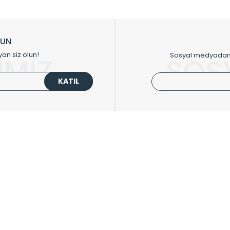
ikkat çeken tasarım radyatörlerimiz veülkemizdeki birçok elite projede terci
zin tasarladığınız boyut ve renge göre üretilebilen Radyatör ve havlupanla
LUN
upanların tamamlayıcısı olan vana, montaj aparatı, termostat, boru gizle
yan siz olun!
Sosyal medyadan p
İMİZ
SOS
oluşturmaktadır.
KATIL
 havlupan seçerken yardıma ihtiyacınız olduğunda,
0850 308 08 08
no’lu ş
UPLARI
HIZLI MENÜ
 Radyatörler
Üye Ol
 Havlupanlar
Hesabım
 Çelik Serisi
Sepetim
ım Serisi
Kargo Takip
ipmanları
Sıkça Sorulanlar