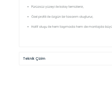
Pürüzsüz yüzeyi ile kolay temizlenir,
Özel profili ile özgün bir tasarım oluşturur,
Hafif oluşu ile hem taşımada hem de montajda büyü
Teknik Çizim
Model /
Model
Yükseklik /
Height
Kodu /
Code
(mm)
VL
290
VL
390
VL
450
VL
540
VL
600