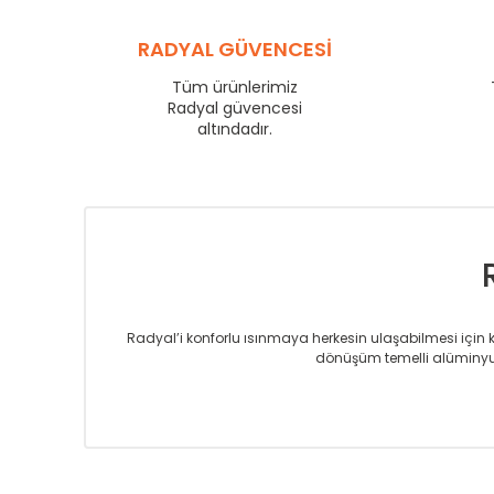
VL
750
RADYAL GÜVENCESİ
VL
840
VL
900
Tüm ürünlerimiz
Radyal güvencesi
VL
1000
altındadır.
VL
1250
VL
1500
VL
1750
Radyal’i konforlu ısınmaya herkesin ulaşabilmesi için kur
dönüşüm temelli alüminyum
Sizlere sunmakta olduğumuz Alüminyum Radyatör ve H
üretmekteyiz. Son teknoloji ve robotik hatlarıyla rady
Avrupa’ya yapmakta olduğu ihracat ile de ürü
Çevreci ve yeşil enerji yaklaşımlarıyla ve 