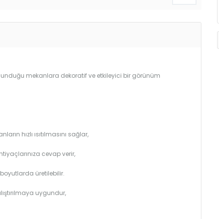
bulunduğu mekanlara dekoratif ve etkileyici bir görünüm
arın hızlı ısıtılmasını sağlar,
htiyaçlarınıza cevap verir,
utlarda üretilebilir.
çalıştırılmaya uygundur,