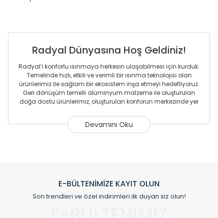
Radyal Dünyasına Hoş Geldiniz!
Radyal’i konforlu ısınmaya herkesin ulaşabilmesi için kurduk.
Temelinde hızlı, etkili ve verimli bir ısınma teknolojisi olan
ürünlerimiz ile sağlam bir ekosistem inşa etmeyi hedefliyoruz.
Geri dönüşüm temelli alüminyum malzeme ile oluşturulan
doğa dostu ürünlerimiz, oluşturulan konforun merkezinde yer
almaktadır.
Sizlere sunmakta olduğumuz Alüminyum Radyatör ve
Havlupanlar ile önce konforlu ısınmayı, sonrasında
mekânlarınız için tüm tasarım ihtiyaçlarınızı da karşılayacak
çözümleri üretmekteyiz. Son teknoloji ve robotik hatlarıyla
radyatör ve havlupan üretimi yapan Radyal, özellikle
mimarların ve tasarımcıların tercih ettiği bir marka olmaktan
gurur duymaktadır. Avrupa’ya yapmakta olduğu ihracat ile
E-BÜLTENİMİZE KAYIT OLUN
de ürünlerinde sadece tasarımın ön planda olmadığını aynı
Son trendleri ve özel indirimleri ilk duyan siz olun!
zamanda kalite olarak ta en üst seviyede olduğunu
E-BÜLTENİMİZ
göstermiştir.