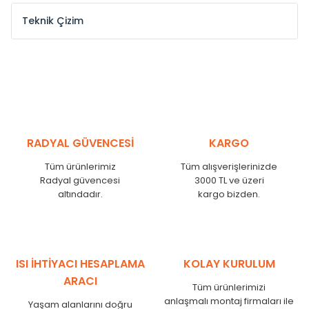
Teknik Çizim
Model /
Model
Yükseklik /
Height
Eksenle
Kodu /
Code
(mm)
(mm)
VL
290
250
VL
390
350
VL
450
410
RADYAL GÜVENCESİ
KARGO
VL
540
500
Tüm ürünlerimiz
Tüm alışverişlerinizde
VL
600
560
Radyal güvencesi
3000 TL ve üzeri
VL
750
710
altındadır.
kargo bizden.
VL
840
800
VL
900
860
VL
1000
960
VL
1250
1210
ISI İHTİYACI HESAPLAMA
KOLAY KURULUM
VL
1500
1460
ARACI
Tüm ürünlerimizi
VL
1750
1710
anlaşmalı montaj firmaları ile
Yaşam alanlarını doğru