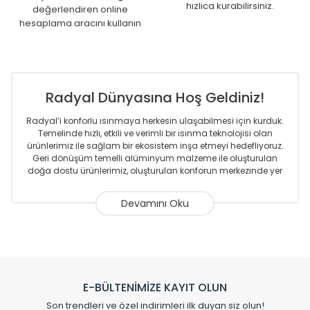
hızlıca kurabilirsiniz.
değerlendiren online
hesaplama aracını kullanın
Radyal Dünyasına Hoş Geldiniz!
Radyal’i konforlu ısınmaya herkesin ulaşabilmesi için kurduk.
Temelinde hızlı, etkili ve verimli bir ısınma teknolojisi olan
ürünlerimiz ile sağlam bir ekosistem inşa etmeyi hedefliyoruz.
Geri dönüşüm temelli alüminyum malzeme ile oluşturulan
doğa dostu ürünlerimiz, oluşturulan konforun merkezinde yer
almaktadır.
Sizlere sunmakta olduğumuz Alüminyum Radyatör ve
Havlupanlar ile önce konforlu ısınmayı, sonrasında
mekânlarınız için tüm tasarım ihtiyaçlarınızı da karşılayacak
çözümleri üretmekteyiz. Son teknoloji ve robotik hatlarıyla
radyatör ve havlupan üretimi yapan Radyal, özellikle
mimarların ve tasarımcıların tercih ettiği bir marka olmaktan
gurur duymaktadır. Avrupa’ya yapmakta olduğu ihracat ile
E-BÜLTENİMİZE KAYIT OLUN
de ürünlerinde sadece tasarımın ön planda olmadığını aynı
Son trendleri ve özel indirimleri ilk duyan siz olun!
zamanda kalite olarak ta en üst seviyede olduğunu