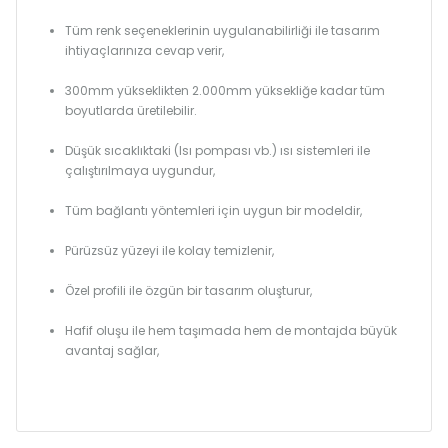
Tüm renk seçeneklerinin uygulanabilirliği ile tasarım
ihtiyaçlarınıza cevap verir,
300mm yükseklikten 2.000mm yüksekliğe kadar tüm
boyutlarda üretilebilir.
Düşük sıcaklıktaki (Isı pompası vb.) ısı sistemleri ile
çalıştırılmaya uygundur,
Tüm bağlantı yöntemleri için uygun bir modeldir,
Pürüzsüz yüzeyi ile kolay temizlenir,
Özel profili ile özgün bir tasarım oluşturur,
Hafif oluşu ile hem taşımada hem de montajda büyük
avantaj sağlar,