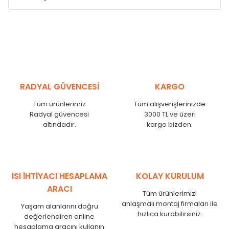
Model /
Model
Yükseklik /
Height
Eksenle
Kodu /
Code
(mm)
(mm)
VL
290
250
VL
390
350
VL
450
410
RADYAL GÜVENCESİ
KARGO
VL
540
500
Tüm ürünlerimiz
Tüm alışverişlerinizde
VL
600
560
Radyal güvencesi
3000 TL ve üzeri
VL
750
710
altındadır.
kargo bizden.
VL
840
800
VL
900
860
VL
1000
960
VL
1250
1210
ISI İHTİYACI HESAPLAMA
KOLAY KURULUM
VL
1500
1460
ARACI
Tüm ürünlerimizi
VL
1750
1710
anlaşmalı montaj firmaları ile
Yaşam alanlarını doğru
hızlıca kurabilirsiniz.
değerlendiren online
hesaplama aracını kullanın