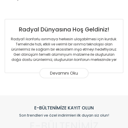
Radyal Dünyasına Hoş Geldiniz!
Radyal’i konforlu ısınmaya herkesin ulaşabilmesi için kurduk.
Temelinde hızlı, etkili ve verimli bir ısınma teknolojisi olan
ürünlerimiz ile sağlam bir ekosistem inşa etmeyi hedefliyoruz.
Geri dönüşüm temelli alüminyum malzeme ile oluşturulan
doğa dostu ürünlerimiz, oluşturulan konforun merkezinde yer
almaktadır.
Sizlere sunmakta olduğumuz Alüminyum Radyatör ve
Havlupanlar ile önce konforlu ısınmayı, sonrasında
mekânlarınız için tüm tasarım ihtiyaçlarınızı da karşılayacak
çözümleri üretmekteyiz. Son teknoloji ve robotik hatlarıyla
radyatör ve havlupan üretimi yapan Radyal, özellikle
mimarların ve tasarımcıların tercih ettiği bir marka olmaktan
gurur duymaktadır. Avrupa’ya yapmakta olduğu ihracat ile
E-BÜLTENİMİZE KAYIT OLUN
de ürünlerinde sadece tasarımın ön planda olmadığını aynı
Son trendleri ve özel indirimleri ilk duyan siz olun!
zamanda kalite olarak ta en üst seviyede olduğunu
E-BÜLTENİMİZ
göstermiştir.