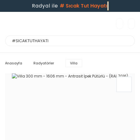
Radyal ile
#
Sıcak Tut Hayatı
Anasayfa
Radyatörler
Villa