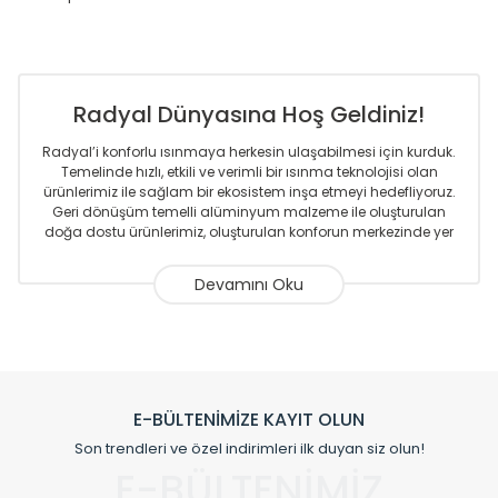
Radyal Dünyasına Hoş Geldiniz!
Radyal’i konforlu ısınmaya herkesin ulaşabilmesi için kurduk.
Temelinde hızlı, etkili ve verimli bir ısınma teknolojisi olan
ürünlerimiz ile sağlam bir ekosistem inşa etmeyi hedefliyoruz.
Geri dönüşüm temelli alüminyum malzeme ile oluşturulan
doğa dostu ürünlerimiz, oluşturulan konforun merkezinde yer
almaktadır.
Sizlere sunmakta olduğumuz Alüminyum Radyatör ve
Havlupanlar ile önce konforlu ısınmayı, sonrasında
mekânlarınız için tüm tasarım ihtiyaçlarınızı da karşılayacak
çözümleri üretmekteyiz. Son teknoloji ve robotik hatlarıyla
radyatör ve havlupan üretimi yapan Radyal, özellikle
mimarların ve tasarımcıların tercih ettiği bir marka olmaktan
gurur duymaktadır. Avrupa’ya yapmakta olduğu ihracat ile
E-BÜLTENİMİZE KAYIT OLUN
de ürünlerinde sadece tasarımın ön planda olmadığını aynı
Son trendleri ve özel indirimleri ilk duyan siz olun!
zamanda kalite olarak ta en üst seviyede olduğunu
E-BÜLTENİMİZ
göstermiştir.