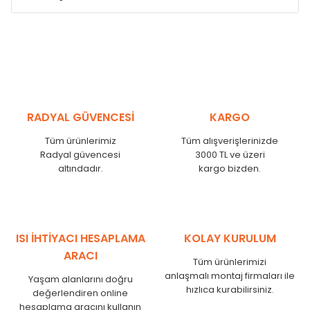
Model /
Model
Yükseklik /
Height
Eksenle
Kodu /
Code
(mm)
(mm)
VL
290
250
VL
390
350
VL
450
410
RADYAL GÜVENCESİ
KARGO
VL
540
500
Tüm ürünlerimiz
Tüm alışverişlerinizde
VL
600
560
Radyal güvencesi
3000 TL ve üzeri
VL
750
710
altındadır.
kargo bizden.
VL
840
800
VL
900
860
VL
1000
960
VL
1250
1210
ISI İHTİYACI HESAPLAMA
KOLAY KURULUM
VL
1500
1460
ARACI
Tüm ürünlerimizi
VL
1750
1710
anlaşmalı montaj firmaları ile
Yaşam alanlarını doğru
hızlıca kurabilirsiniz.
değerlendiren online
hesaplama aracını kullanın