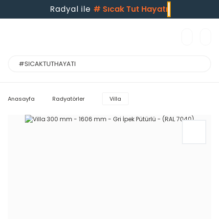
Radyal ile
#
Sıcak Tut Hayatı
Anasayfa
Radyatörler
Villa