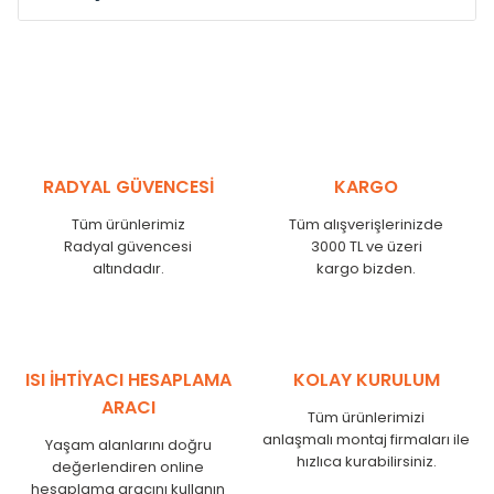
Model /
Model
Yükseklik /
Height
Eksenle
Kodu /
Code
(mm)
(mm)
VL
290
250
VL
390
350
VL
450
410
RADYAL GÜVENCESİ
KARGO
VL
540
500
Tüm ürünlerimiz
Tüm alışverişlerinizde
VL
600
560
Radyal güvencesi
3000 TL ve üzeri
VL
750
710
altındadır.
kargo bizden.
VL
840
800
VL
900
860
VL
1000
960
VL
1250
1210
ISI İHTİYACI HESAPLAMA
KOLAY KURULUM
VL
1500
1460
ARACI
Tüm ürünlerimizi
VL
1750
1710
anlaşmalı montaj firmaları ile
Yaşam alanlarını doğru
hızlıca kurabilirsiniz.
değerlendiren online
hesaplama aracını kullanın