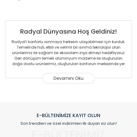
Radyal Dünyasına Hoş Geldiniz!
Radyal’i konforlu ısınmaya herkesin ulaşabilmesi için kurduk.
Temelinde hızlı, etkili ve verimli bir ısınma teknolojisi olan
ürünlerimiz ile sağlam bir ekosistem inşa etmeyi hedefliyoruz.
Geri dönüşüm temelli alüminyum malzeme ile oluşturulan
doğa dostu ürünlerimiz, oluşturulan konforun merkezinde yer
almaktadır.
Sizlere sunmakta olduğumuz Alüminyum Radyatör ve
Havlupanlar ile önce konforlu ısınmayı, sonrasında
mekânlarınız için tüm tasarım ihtiyaçlarınızı da karşılayacak
çözümleri üretmekteyiz. Son teknoloji ve robotik hatlarıyla
radyatör ve havlupan üretimi yapan Radyal, özellikle
mimarların ve tasarımcıların tercih ettiği bir marka olmaktan
gurur duymaktadır. Avrupa’ya yapmakta olduğu ihracat ile
E-BÜLTENİMİZE KAYIT OLUN
de ürünlerinde sadece tasarımın ön planda olmadığını aynı
Son trendleri ve özel indirimleri ilk duyan siz olun!
zamanda kalite olarak ta en üst seviyede olduğunu
E-BÜLTENİMİZ
göstermiştir.