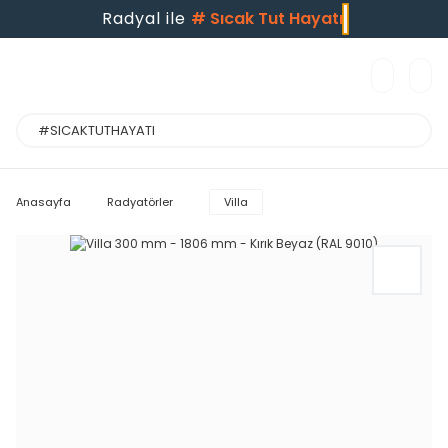
Radyal ile
#
Sıcak Tut Hayatı
Anasayfa
Radyatörler
Villa