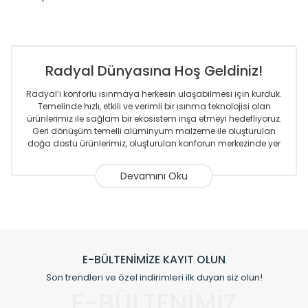
Radyal Dünyasına Hoş Geldiniz!
Radyal’i konforlu ısınmaya herkesin ulaşabilmesi için kurduk.
Temelinde hızlı, etkili ve verimli bir ısınma teknolojisi olan
ürünlerimiz ile sağlam bir ekosistem inşa etmeyi hedefliyoruz.
Geri dönüşüm temelli alüminyum malzeme ile oluşturulan
doğa dostu ürünlerimiz, oluşturulan konforun merkezinde yer
almaktadır.
Sizlere sunmakta olduğumuz Alüminyum Radyatör ve
Havlupanlar ile önce konforlu ısınmayı, sonrasında
mekânlarınız için tüm tasarım ihtiyaçlarınızı da karşılayacak
çözümleri üretmekteyiz. Son teknoloji ve robotik hatlarıyla
radyatör ve havlupan üretimi yapan Radyal, özellikle
mimarların ve tasarımcıların tercih ettiği bir marka olmaktan
gurur duymaktadır. Avrupa’ya yapmakta olduğu ihracat ile
E-BÜLTENİMİZE KAYIT OLUN
de ürünlerinde sadece tasarımın ön planda olmadığını aynı
Son trendleri ve özel indirimleri ilk duyan siz olun!
zamanda kalite olarak ta en üst seviyede olduğunu
E-BÜLTENİMİZ
göstermiştir.