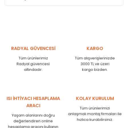
Model /
Model
Yükseklik /
Height
Eksenle
Kodu /
Code
(mm)
(mm)
VL
290
250
VL
390
350
VL
450
410
RADYAL GÜVENCESİ
KARGO
VL
540
500
Tüm ürünlerimiz
Tüm alışverişlerinizde
VL
600
560
Radyal güvencesi
3000 TL ve üzeri
VL
750
710
altındadır.
kargo bizden.
VL
840
800
VL
900
860
VL
1000
960
VL
1250
1210
ISI İHTİYACI HESAPLAMA
KOLAY KURULUM
VL
1500
1460
ARACI
Tüm ürünlerimizi
VL
1750
1710
anlaşmalı montaj firmaları ile
Yaşam alanlarını doğru
hızlıca kurabilirsiniz.
değerlendiren online
hesaplama aracını kullanın