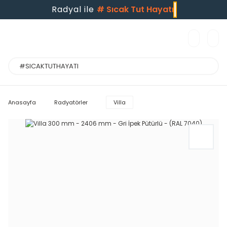
Radyal ile
#
Sıcak Tut Hayatı
Anasayfa
Radyatörler
Villa