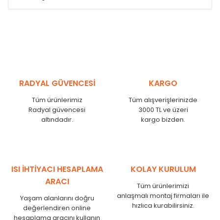
Model /
Model
Yükseklik /
Height
Eksenle
Kodu /
Code
(mm)
(mm)
VL
290
250
VL
390
350
VL
450
410
RADYAL GÜVENCESİ
KARGO
VL
540
500
Tüm ürünlerimiz
Tüm alışverişlerinizde
VL
600
560
Radyal güvencesi
3000 TL ve üzeri
VL
750
710
altındadır.
kargo bizden.
VL
840
800
VL
900
860
VL
1000
960
VL
1250
1210
ISI İHTİYACI HESAPLAMA
KOLAY KURULUM
VL
1500
1460
ARACI
Tüm ürünlerimizi
VL
1750
1710
anlaşmalı montaj firmaları ile
Yaşam alanlarını doğru
hızlıca kurabilirsiniz.
değerlendiren online
hesaplama aracını kullanın