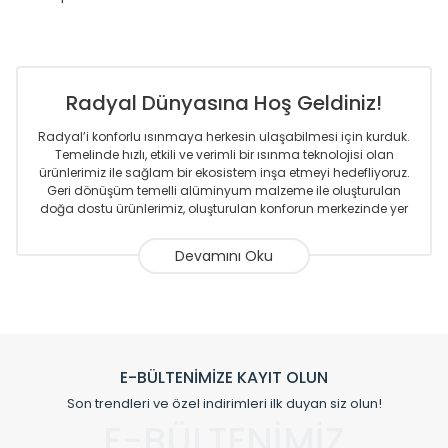
Radyal Dünyasına Hoş Geldiniz!
Radyal’i konforlu ısınmaya herkesin ulaşabilmesi için kurduk.
Temelinde hızlı, etkili ve verimli bir ısınma teknolojisi olan
ürünlerimiz ile sağlam bir ekosistem inşa etmeyi hedefliyoruz.
Geri dönüşüm temelli alüminyum malzeme ile oluşturulan
doğa dostu ürünlerimiz, oluşturulan konforun merkezinde yer
almaktadır.
Sizlere sunmakta olduğumuz Alüminyum Radyatör ve
Havlupanlar ile önce konforlu ısınmayı, sonrasında
mekânlarınız için tüm tasarım ihtiyaçlarınızı da karşılayacak
çözümleri üretmekteyiz. Son teknoloji ve robotik hatlarıyla
radyatör ve havlupan üretimi yapan Radyal, özellikle
mimarların ve tasarımcıların tercih ettiği bir marka olmaktan
gurur duymaktadır. Avrupa’ya yapmakta olduğu ihracat ile
E-BÜLTENİMİZE KAYIT OLUN
de ürünlerinde sadece tasarımın ön planda olmadığını aynı
Son trendleri ve özel indirimleri ilk duyan siz olun!
zamanda kalite olarak ta en üst seviyede olduğunu
E-BÜLTENİMİZ
göstermiştir.