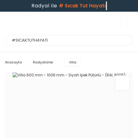
Radyal ile
#
Sıcak Tut Hayatı
Anasayfa
Radyatörler
Villa