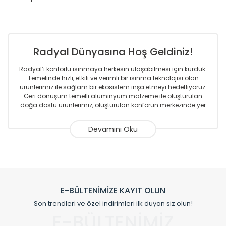
Radyal Dünyasına Hoş Geldiniz!
Radyal’i konforlu ısınmaya herkesin ulaşabilmesi için kurduk.
Temelinde hızlı, etkili ve verimli bir ısınma teknolojisi olan
ürünlerimiz ile sağlam bir ekosistem inşa etmeyi hedefliyoruz.
Geri dönüşüm temelli alüminyum malzeme ile oluşturulan
doğa dostu ürünlerimiz, oluşturulan konforun merkezinde yer
almaktadır.
Sizlere sunmakta olduğumuz Alüminyum Radyatör ve
Havlupanlar ile önce konforlu ısınmayı, sonrasında
mekânlarınız için tüm tasarım ihtiyaçlarınızı da karşılayacak
çözümleri üretmekteyiz. Son teknoloji ve robotik hatlarıyla
radyatör ve havlupan üretimi yapan Radyal, özellikle
mimarların ve tasarımcıların tercih ettiği bir marka olmaktan
gurur duymaktadır. Avrupa’ya yapmakta olduğu ihracat ile
E-BÜLTENİMİZE KAYIT OLUN
de ürünlerinde sadece tasarımın ön planda olmadığını aynı
Son trendleri ve özel indirimleri ilk duyan siz olun!
zamanda kalite olarak ta en üst seviyede olduğunu
E-BÜLTENİMİZ
göstermiştir.