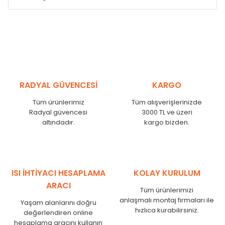
Model /
Model
Yükseklik /
Height
Eksenle
Kodu /
Code
(mm)
(mm)
VL
290
250
VL
390
350
VL
450
410
RADYAL GÜVENCESİ
KARGO
VL
540
500
Tüm ürünlerimiz
Tüm alışverişlerinizde
VL
600
560
Radyal güvencesi
3000 TL ve üzeri
VL
750
710
altındadır.
kargo bizden.
VL
840
800
VL
900
860
VL
1000
960
VL
1250
1210
ISI İHTİYACI HESAPLAMA
KOLAY KURULUM
VL
1500
1460
ARACI
Tüm ürünlerimizi
VL
1750
1710
anlaşmalı montaj firmaları ile
Yaşam alanlarını doğru
hızlıca kurabilirsiniz.
değerlendiren online
hesaplama aracını kullanın