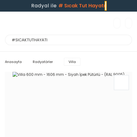
Radyal ile
#
Sıcak Tut Hayatı
Anasayfa
Radyatörler
Villa