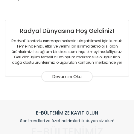
Radyal Dünyasına Hoş Geldiniz!
Radyal’i konforlu ısınmaya herkesin ulaşabilmesi için kurduk.
Temelinde hızlı, etkili ve verimli bir ısınma teknolojisi olan
ürünlerimiz ile sağlam bir ekosistem inşa etmeyi hedefliyoruz.
Geri dönüşüm temelli alüminyum malzeme ile oluşturulan
doğa dostu ürünlerimiz, oluşturulan konforun merkezinde yer
almaktadır.
Sizlere sunmakta olduğumuz Alüminyum Radyatör ve
Havlupanlar ile önce konforlu ısınmayı, sonrasında
mekânlarınız için tüm tasarım ihtiyaçlarınızı da karşılayacak
çözümleri üretmekteyiz. Son teknoloji ve robotik hatlarıyla
radyatör ve havlupan üretimi yapan Radyal, özellikle
mimarların ve tasarımcıların tercih ettiği bir marka olmaktan
gurur duymaktadır. Avrupa’ya yapmakta olduğu ihracat ile
E-BÜLTENİMİZE KAYIT OLUN
de ürünlerinde sadece tasarımın ön planda olmadığını aynı
Son trendleri ve özel indirimleri ilk duyan siz olun!
zamanda kalite olarak ta en üst seviyede olduğunu
E-BÜLTENİMİZ
göstermiştir.