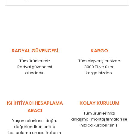
Model /
Model
Yükseklik /
Height
Eksenle
Kodu /
Code
(mm)
(mm)
VL
290
250
VL
390
350
VL
450
410
RADYAL GÜVENCESİ
KARGO
VL
540
500
Tüm ürünlerimiz
Tüm alışverişlerinizde
VL
600
560
Radyal güvencesi
3000 TL ve üzeri
VL
750
710
altındadır.
kargo bizden.
VL
840
800
VL
900
860
VL
1000
960
VL
1250
1210
ISI İHTİYACI HESAPLAMA
KOLAY KURULUM
VL
1500
1460
ARACI
Tüm ürünlerimizi
VL
1750
1710
anlaşmalı montaj firmaları ile
Yaşam alanlarını doğru
hızlıca kurabilirsiniz.
değerlendiren online
hesaplama aracını kullanın