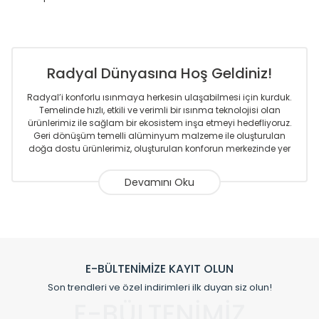
Radyal Dünyasına Hoş Geldiniz!
Radyal’i konforlu ısınmaya herkesin ulaşabilmesi için kurduk.
Temelinde hızlı, etkili ve verimli bir ısınma teknolojisi olan
ürünlerimiz ile sağlam bir ekosistem inşa etmeyi hedefliyoruz.
Geri dönüşüm temelli alüminyum malzeme ile oluşturulan
doğa dostu ürünlerimiz, oluşturulan konforun merkezinde yer
almaktadır.
Sizlere sunmakta olduğumuz Alüminyum Radyatör ve
Havlupanlar ile önce konforlu ısınmayı, sonrasında
mekânlarınız için tüm tasarım ihtiyaçlarınızı da karşılayacak
çözümleri üretmekteyiz. Son teknoloji ve robotik hatlarıyla
radyatör ve havlupan üretimi yapan Radyal, özellikle
mimarların ve tasarımcıların tercih ettiği bir marka olmaktan
gurur duymaktadır. Avrupa’ya yapmakta olduğu ihracat ile
E-BÜLTENİMİZE KAYIT OLUN
de ürünlerinde sadece tasarımın ön planda olmadığını aynı
Son trendleri ve özel indirimleri ilk duyan siz olun!
zamanda kalite olarak ta en üst seviyede olduğunu
E-BÜLTENİMİZ
göstermiştir.