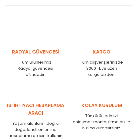
Model /
Model
Yükseklik /
Height
Eksenle
Kodu /
Code
(mm)
(mm)
VL
290
250
VL
390
350
VL
450
410
RADYAL GÜVENCESİ
KARGO
VL
540
500
Tüm ürünlerimiz
Tüm alışverişlerinizde
VL
600
560
Radyal güvencesi
3000 TL ve üzeri
VL
750
710
altındadır.
kargo bizden.
VL
840
800
VL
900
860
VL
1000
960
VL
1250
1210
ISI İHTİYACI HESAPLAMA
KOLAY KURULUM
VL
1500
1460
ARACI
Tüm ürünlerimizi
VL
1750
1710
anlaşmalı montaj firmaları ile
Yaşam alanlarını doğru
hızlıca kurabilirsiniz.
değerlendiren online
hesaplama aracını kullanın