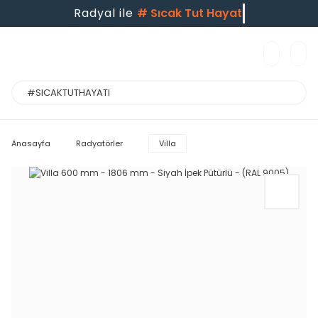
Radyal ile
#
Sıcak Tut Hayatı
Anasayfa
Radyatörler
Villa