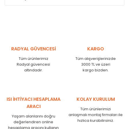
Model /
Model
Yükseklik /
Height
Eksenle
Kodu /
Code
(mm)
(mm)
VL
290
250
VL
390
350
VL
450
410
RADYAL GÜVENCESİ
KARGO
VL
540
500
Tüm ürünlerimiz
Tüm alışverişlerinizde
VL
600
560
Radyal güvencesi
3000 TL ve üzeri
VL
750
710
altındadır.
kargo bizden.
VL
840
800
VL
900
860
VL
1000
960
VL
1250
1210
ISI İHTİYACI HESAPLAMA
KOLAY KURULUM
VL
1500
1460
ARACI
Tüm ürünlerimizi
VL
1750
1710
anlaşmalı montaj firmaları ile
Yaşam alanlarını doğru
hızlıca kurabilirsiniz.
değerlendiren online
hesaplama aracını kullanın