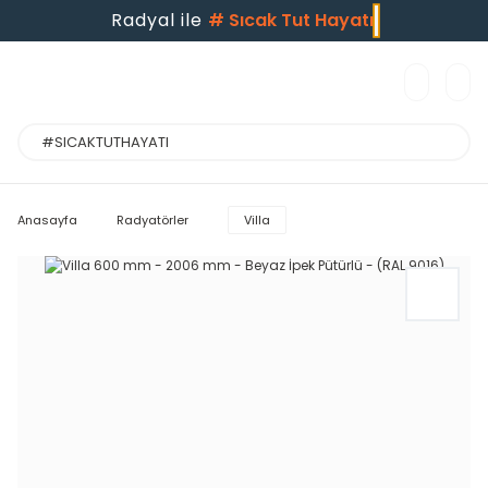
Radyal ile
#
Sıcak Tut Hayatı
Anasayfa
Radyatörler
Villa