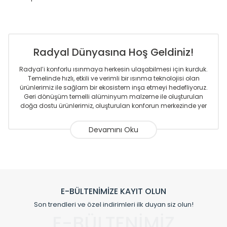
Radyal Dünyasına Hoş Geldiniz!
Radyal’i konforlu ısınmaya herkesin ulaşabilmesi için kurduk.
Temelinde hızlı, etkili ve verimli bir ısınma teknolojisi olan
ürünlerimiz ile sağlam bir ekosistem inşa etmeyi hedefliyoruz.
Geri dönüşüm temelli alüminyum malzeme ile oluşturulan
doğa dostu ürünlerimiz, oluşturulan konforun merkezinde yer
almaktadır.
Sizlere sunmakta olduğumuz Alüminyum Radyatör ve
Havlupanlar ile önce konforlu ısınmayı, sonrasında
mekânlarınız için tüm tasarım ihtiyaçlarınızı da karşılayacak
çözümleri üretmekteyiz. Son teknoloji ve robotik hatlarıyla
radyatör ve havlupan üretimi yapan Radyal, özellikle
mimarların ve tasarımcıların tercih ettiği bir marka olmaktan
gurur duymaktadır. Avrupa’ya yapmakta olduğu ihracat ile
E-BÜLTENİMİZE KAYIT OLUN
de ürünlerinde sadece tasarımın ön planda olmadığını aynı
Son trendleri ve özel indirimleri ilk duyan siz olun!
zamanda kalite olarak ta en üst seviyede olduğunu
E-BÜLTENİMİZ
göstermiştir.