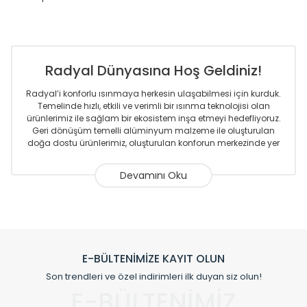
Radyal Dünyasına Hoş Geldiniz!
Radyal’i konforlu ısınmaya herkesin ulaşabilmesi için kurduk.
Temelinde hızlı, etkili ve verimli bir ısınma teknolojisi olan
ürünlerimiz ile sağlam bir ekosistem inşa etmeyi hedefliyoruz.
Geri dönüşüm temelli alüminyum malzeme ile oluşturulan
doğa dostu ürünlerimiz, oluşturulan konforun merkezinde yer
almaktadır.
Sizlere sunmakta olduğumuz Alüminyum Radyatör ve
Havlupanlar ile önce konforlu ısınmayı, sonrasında
mekânlarınız için tüm tasarım ihtiyaçlarınızı da karşılayacak
çözümleri üretmekteyiz. Son teknoloji ve robotik hatlarıyla
radyatör ve havlupan üretimi yapan Radyal, özellikle
mimarların ve tasarımcıların tercih ettiği bir marka olmaktan
gurur duymaktadır. Avrupa’ya yapmakta olduğu ihracat ile
E-BÜLTENİMİZE KAYIT OLUN
de ürünlerinde sadece tasarımın ön planda olmadığını aynı
Son trendleri ve özel indirimleri ilk duyan siz olun!
zamanda kalite olarak ta en üst seviyede olduğunu
E-BÜLTENİMİZ
göstermiştir.