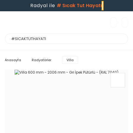
Radyal ile
#
Sıcak Tut Hayatı
Anasayfa
Radyatörler
Villa