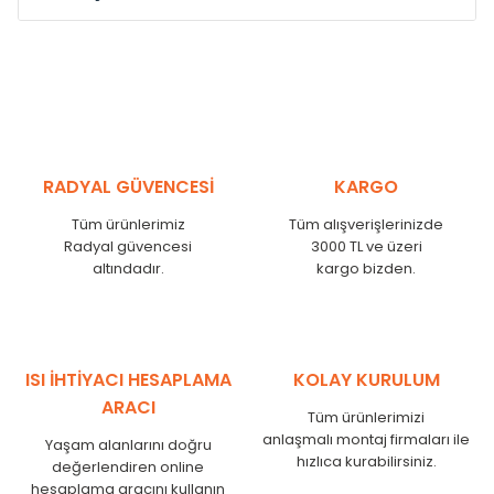
Model /
Model
Yükseklik /
Height
Eksenle
Kodu /
Code
(mm)
(mm)
VL
290
250
VL
390
350
VL
450
410
RADYAL GÜVENCESİ
KARGO
VL
540
500
Tüm ürünlerimiz
Tüm alışverişlerinizde
VL
600
560
Radyal güvencesi
3000 TL ve üzeri
VL
750
710
altındadır.
kargo bizden.
VL
840
800
VL
900
860
VL
1000
960
VL
1250
1210
ISI İHTİYACI HESAPLAMA
KOLAY KURULUM
VL
1500
1460
ARACI
Tüm ürünlerimizi
VL
1750
1710
anlaşmalı montaj firmaları ile
Yaşam alanlarını doğru
hızlıca kurabilirsiniz.
değerlendiren online
hesaplama aracını kullanın