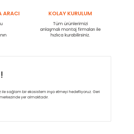
88
60
69
A ARACI
KOLAY KURULUM
97
65
76
102
69
80
ru
Tüm ürünlerimizi
e
anlaşmalı montaj firmaları ile
111
75
87
anın
hızlıca kurabilirsiniz.
135
91
106
159
107
124
181
122
142
!
iz ile sağlam bir ekosistem inşa etmeyi hedefliyoruz. Geri
merkezinde yer almaktadır.
m tasarım ihtiyaçlarınızı da karşılayacak çözümleri
rın tercih ettiği bir marka olmaktan gurur duymaktadır.
rak ta en üst seviyede olduğunu göstermiştir.
prensipleriyle sektörüne öncülük etmektedir.