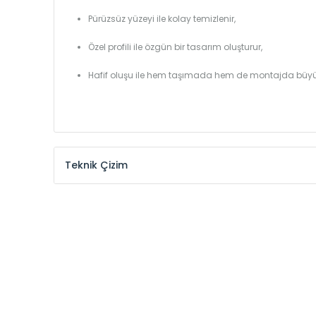
Pürüzsüz yüzeyi ile kolay temizlenir,
Özel profili ile özgün bir tasarım oluşturur,
Hafif oluşu ile hem taşımada hem de montajda büyü
Teknik Çizim
Model /
Model
Yükseklik /
Height
Kodu /
Code
(mm)
VL
290
VL
390
VL
450
VL
540
VL
600