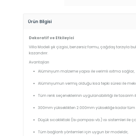
Ürün Bilgisi
Dekoratif ve Etkileyici
Villa Modeli şık çizgisi, benzersiz formu, çağdaş tarzıyla 
kazandırır.
Avantajları
Alüminyum malzeme yapısı ile verimli ısıtma sağlar,
Alüminyumun vermiş olduğu kısa tepki süresi ile mekanl
Tüm renk seçeneklerinin uygulanabilirliği ile tasarım i
300mm yükseklikten 2.000mm yüksekliğe kadar tüm boy
Düşük sıcaklıktaki (Isı pompası vb.) ısı sistemleri ile 
Tüm bağlantı yöntemleri için uygun bir modeldir,