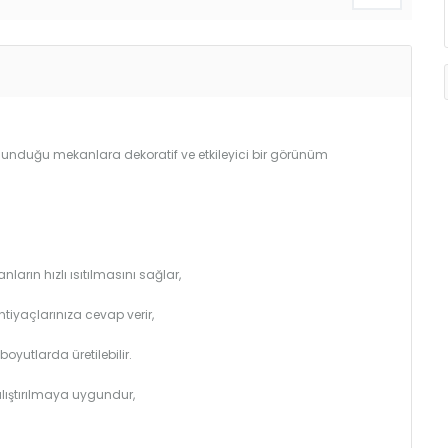
bulunduğu mekanlara dekoratif ve etkileyici bir görünüm
arın hızlı ısıtılmasını sağlar,
htiyaçlarınıza cevap verir,
utlarda üretilebilir.
çalıştırılmaya uygundur,