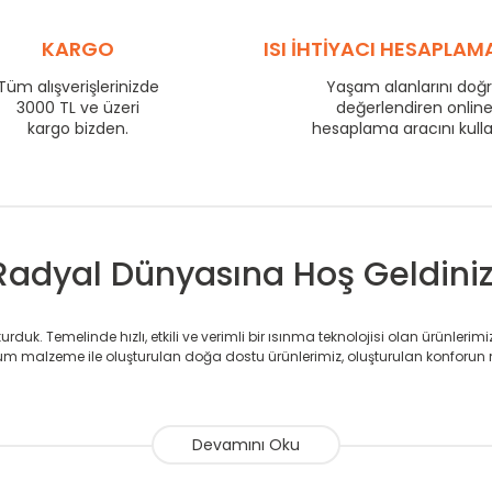
710
76
KARGO
ISI İHTİYACI HESAPLAM
800
84
860
88
Tüm alışverişlerinizde
Yaşam alanlarını doğ
3000 TL ve üzeri
değerlendiren onlin
960
95
kargo bizden.
hesaplama aracını kull
1210
117
1460
137
1710
156
Radyal Dünyasına Hoş Geldiniz
duk. Temelinde hızlı, etkili ve verimli bir ısınma teknolojisi olan ürünlerim
 malzeme ile oluşturulan doğa dostu ürünlerimiz, oluşturulan konforun 
avlupanlar ile önce konforlu ısınmayı, sonrasında mekânlarınız için tü
atör ve havlupan üretimi yapan Radyal, özellikle mimarların ve tasarımcıla
nlerinde sadece tasarımın ön planda olmadığını aynı zamanda kalite ola
sıfır karbon ayak izi hedefiyle üretim yapan Radyal çevreye duyarlı üretim 