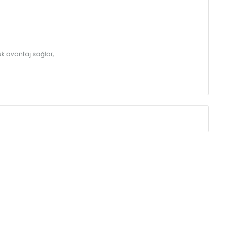
k avantaj sağlar,
Eksenler Arası /
Centres
Isıl Güç /
Power
∆T 60 (90/ 70-2
(mm)
(Kcal/h)
250
32
350
43
410
49
500
57
560
62