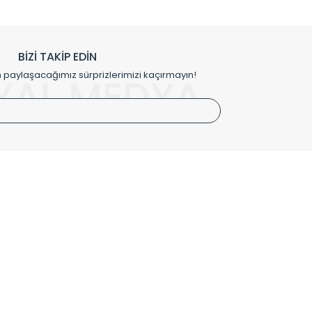
h edilmekte, mimarların kişiselleştirilmiş çözümlerinde
rımız mekânlarınıza değer katmaktadır.
BİZİ TAKİP EDİN
me kılıfı gibi aksesuarları ile de özel çözümler
aylaşacağımız sürprizlerimizi kaçırmayın!
YAL MEDYA
irket hattımızdan bizlere ulaşabilirsiniz.
SÖZLEŞMELER
Kullanım Koşulları
Gizlilik ve Güvenlik
İptal ve İade Şartları
Mesafeli Satış Sözleşmesi
Kişisel Verilerin Korunması Politikası