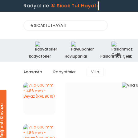
Radyal ile
#
Sıcak Tut Hayatı
Radyatörler
Havlupanlar
Paslanmaz Çelik
Anasayfa
Radyatörler
Villa
Ürün & Bağlantı Klavuzu