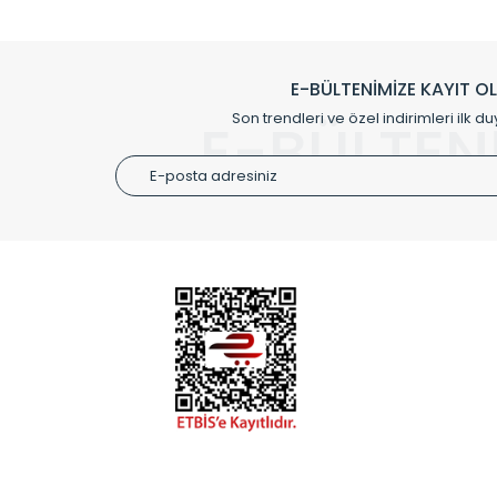
Klasik modellerimizin yanında, modern hatları ile de d
önemli farklılıklar yaratmaktadır. Si
E-BÜLTENİMİZE KAYIT O
Radyal sunmuş olduğu Alüminyum radyatör ve havl
Son trendleri ve özel indirimleri ilk du
E-BÜLTEN
Size özel olarak üretilen Radyatör ve
ÜRÜN GR
Alüminyum
Alüminyum
Paslanmaz
Özel Tasar
Montaj Ek