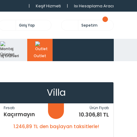
|
Keşif Hizmeti
|
Isı Hesaplama Aracı
Giriş Yap
Sepetim
aj Ürünleri
Outlet
Villa
Fırsatı
Ürün Fiyatı
Kaçırmayın
10.306,81 TL
1.246,89 TL den başlayan taksitlerle!