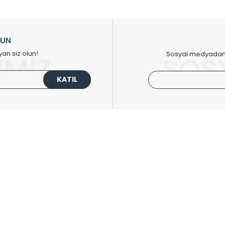
ikkat çeken tasarım radyatörlerimiz veülkemizdeki birçok elite projede terci
zin tasarladığınız boyut ve renge göre üretilebilen Radyatör ve havlupanla
LUN
upanların tamamlayıcısı olan vana, montaj aparatı, termostat, boru gizle
yan siz olun!
Sosyal medyadan p
İMİZ
SOS
oluşturmaktadır.
KATIL
 havlupan seçerken yardıma ihtiyacınız olduğunda,
0850 308 08 08
no’lu ş
UPLARI
HIZLI MENÜ
 Radyatörler
Üye Ol
 Havlupanlar
Hesabım
 Çelik Serisi
Sepetim
ım Serisi
Kargo Takip
ipmanları
Sıkça Sorulanlar