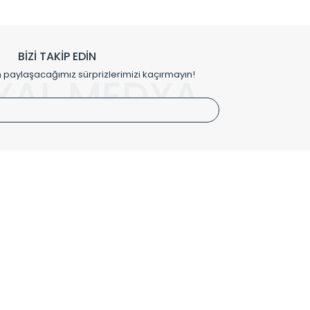
h edilmekte, mimarların kişiselleştirilmiş çözümlerinde
rımız mekânlarınıza değer katmaktadır.
BİZİ TAKİP EDİN
me kılıfı gibi aksesuarları ile de özel çözümler
aylaşacağımız sürprizlerimizi kaçırmayın!
YAL MEDYA
irket hattımızdan bizlere ulaşabilirsiniz.
SÖZLEŞMELER
Kullanım Koşulları
Gizlilik ve Güvenlik
İptal ve İade Şartları
Mesafeli Satış Sözleşmesi
Kişisel Verilerin Korunması Politikası