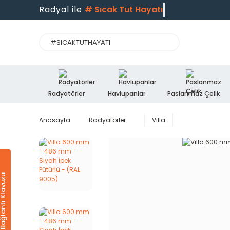
Radyal ile
#
Sıcak Tut Hayatı
Radyatörler
Havlupanlar
Paslanmaz Çelik
Anasayfa
Radyatörler
Villa
Ürün & Bağlantı Klavuzu