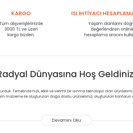
710
76
KARGO
ISI İHTİYACI HESAPLAM
800
84
860
88
Tüm alışverişlerinizde
Yaşam alanlarını doğ
3000 TL ve üzeri
değerlendiren onlin
960
95
kargo bizden.
hesaplama aracını kull
1210
117
1460
137
1710
156
Radyal Dünyasına Hoş Geldiniz
duk. Temelinde hızlı, etkili ve verimli bir ısınma teknolojisi olan ürünlerim
 malzeme ile oluşturulan doğa dostu ürünlerimiz, oluşturulan konforun 
avlupanlar ile önce konforlu ısınmayı, sonrasında mekânlarınız için tü
atör ve havlupan üretimi yapan Radyal, özellikle mimarların ve tasarımcıla
nlerinde sadece tasarımın ön planda olmadığını aynı zamanda kalite ola
sıfır karbon ayak izi hedefiyle üretim yapan Radyal çevreye duyarlı üretim 