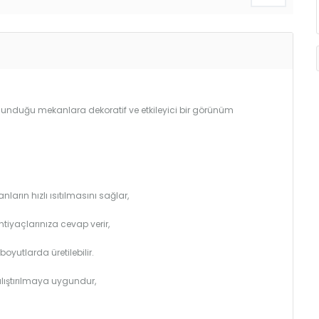
bulunduğu mekanlara dekoratif ve etkileyici bir görünüm
arın hızlı ısıtılmasını sağlar,
htiyaçlarınıza cevap verir,
utlarda üretilebilir.
çalıştırılmaya uygundur,