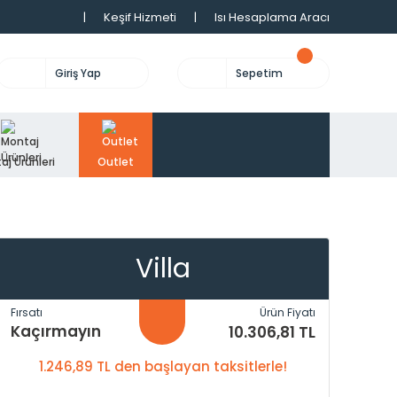
|
Keşif Hizmeti
|
Isı Hesaplama Aracı
Giriş Yap
Sepetim
aj Ürünleri
Outlet
Villa
Fırsatı
Ürün Fiyatı
Kaçırmayın
10.306,81 TL
1.246,89 TL den başlayan taksitlerle!