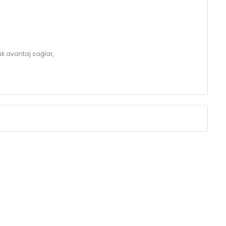
k avantaj sağlar,
Eksenler Arası /
Centres
Isıl Güç /
Power
∆T 60 (90/ 70-2
(mm)
(Kcal/h)
250
32
350
43
410
49
500
57
560
62