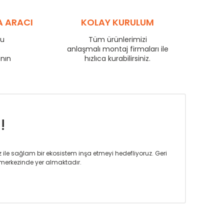
88
60
69
A ARACI
KOLAY KURULUM
97
65
76
102
69
80
ru
Tüm ürünlerimizi
e
anlaşmalı montaj firmaları ile
111
75
87
anın
hızlıca kurabilirsiniz.
135
91
106
159
107
124
181
122
142
!
iz ile sağlam bir ekosistem inşa etmeyi hedefliyoruz. Geri
merkezinde yer almaktadır.
m tasarım ihtiyaçlarınızı da karşılayacak çözümleri
rın tercih ettiği bir marka olmaktan gurur duymaktadır.
rak ta en üst seviyede olduğunu göstermiştir.
prensipleriyle sektörüne öncülük etmektedir.