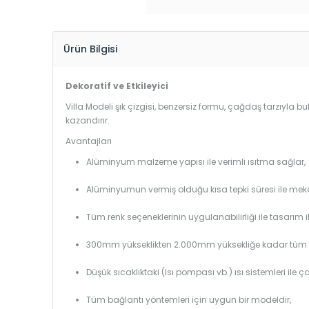
Ürün Bilgisi
Dekoratif ve Etkileyici
Villa Modeli şık çizgisi, benzersiz formu, çağdaş tarzıyla 
kazandırır.
Avantajları
Alüminyum malzeme yapısı ile verimli ısıtma sağlar,
Alüminyumun vermiş olduğu kısa tepki süresi ile mekanl
Tüm renk seçeneklerinin uygulanabilirliği ile tasarım i
300mm yükseklikten 2.000mm yüksekliğe kadar tüm boy
Düşük sıcaklıktaki (Isı pompası vb.) ısı sistemleri ile 
Tüm bağlantı yöntemleri için uygun bir modeldir,