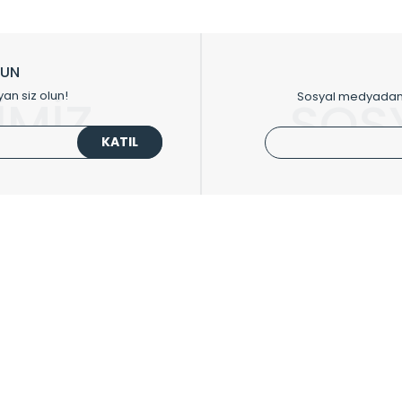
ikkat çeken tasarım radyatörlerimiz veülkemizdeki birçok elite projede terci
zin tasarladığınız boyut ve renge göre üretilebilen Radyatör ve havlupanla
LUN
upanların tamamlayıcısı olan vana, montaj aparatı, termostat, boru gizle
yan siz olun!
Sosyal medyadan p
İMİZ
SOS
oluşturmaktadır.
KATIL
 havlupan seçerken yardıma ihtiyacınız olduğunda,
0850 308 08 08
no’lu ş
UPLARI
HIZLI MENÜ
 Radyatörler
Üye Ol
 Havlupanlar
Hesabım
 Çelik Serisi
Sepetim
ım Serisi
Kargo Takip
ipmanları
Sıkça Sorulanlar