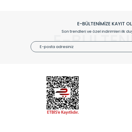
Klasik modellerimizin yanında, modern hatları ile de d
önemli farklılıklar yaratmaktadır. Si
E-BÜLTENİMİZE KAYIT O
Radyal sunmuş olduğu Alüminyum radyatör ve havl
Son trendleri ve özel indirimleri ilk du
E-BÜLTEN
Size özel olarak üretilen Radyatör ve
ÜRÜN GR
Alüminyum
Alüminyum
Paslanmaz
Özel Tasar
Montaj Ek