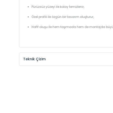
Pürüzsüz yüzeyi ile kolay temizlenir,
Özel profili ile özgün bir tasarım oluşturur,
Hafif oluşu ile hem taşımada hem de montajda büyü
Teknik Çizim
Model /
Model
Yükseklik /
Height
Kodu /
Code
(mm)
VL
290
VL
390
VL
450
VL
540
VL
600