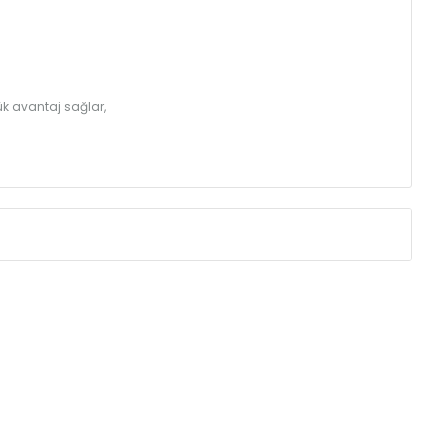
k avantaj sağlar,
Eksenler Arası /
Centres
Isıl Güç /
Power
∆T 60 (90/ 70-2
(mm)
(Kcal/h)
250
32
350
43
410
49
500
57
560
62