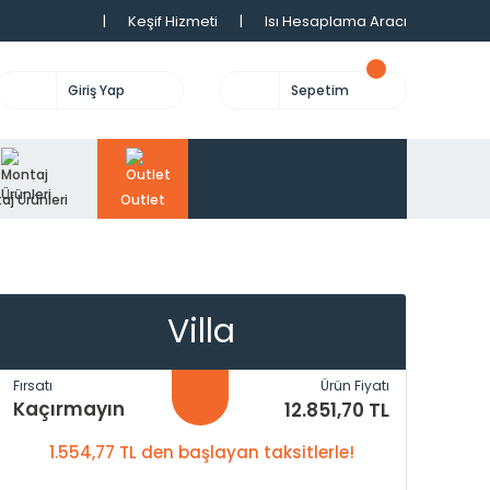
|
Keşif Hizmeti
|
Isı Hesaplama Aracı
Giriş Yap
Sepetim
aj Ürünleri
Outlet
Villa
Fırsatı
Ürün Fiyatı
Kaçırmayın
12.851,70 TL
1.554,77 TL den başlayan taksitlerle!