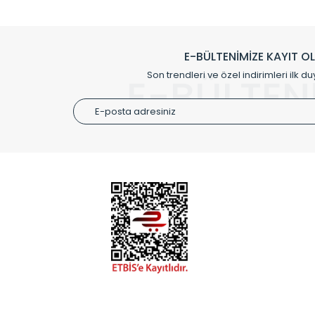
Klasik modellerimizin yanında, modern hatları ile de d
önemli farklılıklar yaratmaktadır. Si
E-BÜLTENİMİZE KAYIT O
Radyal sunmuş olduğu Alüminyum radyatör ve havl
Son trendleri ve özel indirimleri ilk du
E-BÜLTEN
Size özel olarak üretilen Radyatör ve
ÜRÜN GR
Alüminyum
Alüminyum
Paslanmaz
Özel Tasar
Montaj Ek