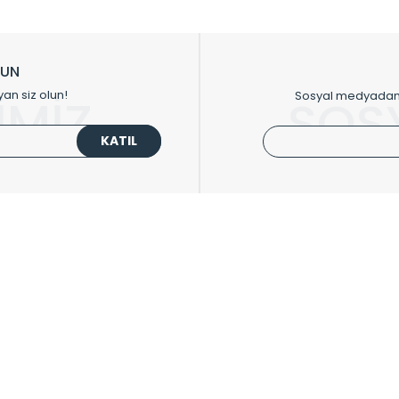
ikkat çeken tasarım radyatörlerimiz veülkemizdeki birçok elite projede terci
zin tasarladığınız boyut ve renge göre üretilebilen Radyatör ve havlupanla
LUN
upanların tamamlayıcısı olan vana, montaj aparatı, termostat, boru gizle
yan siz olun!
Sosyal medyadan p
İMİZ
SOS
oluşturmaktadır.
KATIL
 havlupan seçerken yardıma ihtiyacınız olduğunda,
0850 308 08 08
no’lu ş
UPLARI
HIZLI MENÜ
 Radyatörler
Üye Ol
 Havlupanlar
Hesabım
 Çelik Serisi
Sepetim
ım Serisi
Kargo Takip
ipmanları
Sıkça Sorulanlar