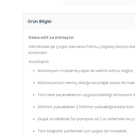
Ürün Bilgisi
Dekoratif ve Etkileyici
Villa Modeli şık çizgisi, benzersiz formu, çağdaş tarzıyla 
kazandırır.
Avantajları
Alüminyum malzeme yapısı ile verimli ısıtma sağlar,
Alüminyumun vermiş olduğu kısa tepki süresi ile mekanl
Tüm renk seçeneklerinin uygulanabilirliği ile tasarım i
300mm yükseklikten 2.000mm yüksekliğe kadar tüm boy
Düşük sıcaklıktaki (Isı pompası vb.) ısı sistemleri ile 
Tüm bağlantı yöntemleri için uygun bir modeldir,