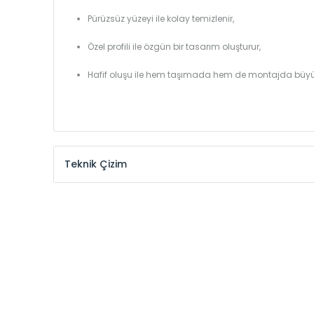
Pürüzsüz yüzeyi ile kolay temizlenir,
Özel profili ile özgün bir tasarım oluşturur,
Hafif oluşu ile hem taşımada hem de montajda büyü
Teknik Çizim
Model /
Model
Yükseklik /
Height
Kodu /
Code
(mm)
VL
290
VL
390
VL
450
VL
540
VL
600