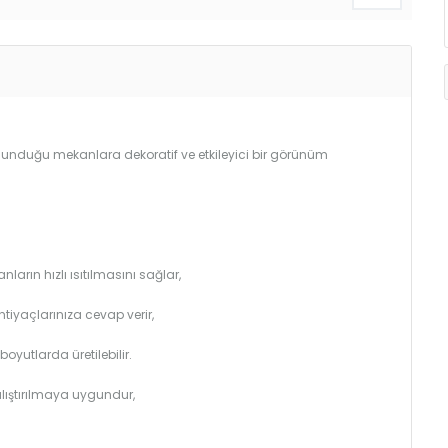
bulunduğu mekanlara dekoratif ve etkileyici bir görünüm
arın hızlı ısıtılmasını sağlar,
htiyaçlarınıza cevap verir,
utlarda üretilebilir.
çalıştırılmaya uygundur,