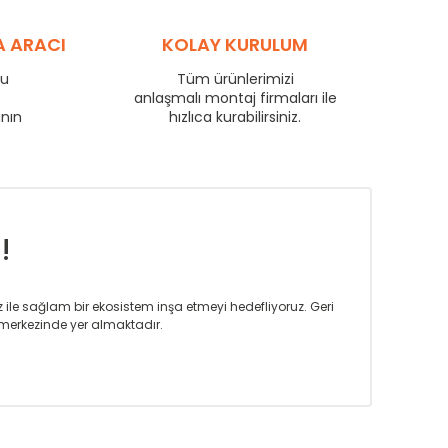
88
60
69
A ARACI
KOLAY KURULUM
97
65
76
102
69
80
ru
Tüm ürünlerimizi
e
anlaşmalı montaj firmaları ile
111
75
87
anın
hızlıca kurabilirsiniz.
135
91
106
159
107
124
181
122
142
!
iz ile sağlam bir ekosistem inşa etmeyi hedefliyoruz. Geri
merkezinde yer almaktadır.
m tasarım ihtiyaçlarınızı da karşılayacak çözümleri
rın tercih ettiği bir marka olmaktan gurur duymaktadır.
rak ta en üst seviyede olduğunu göstermiştir.
prensipleriyle sektörüne öncülük etmektedir.