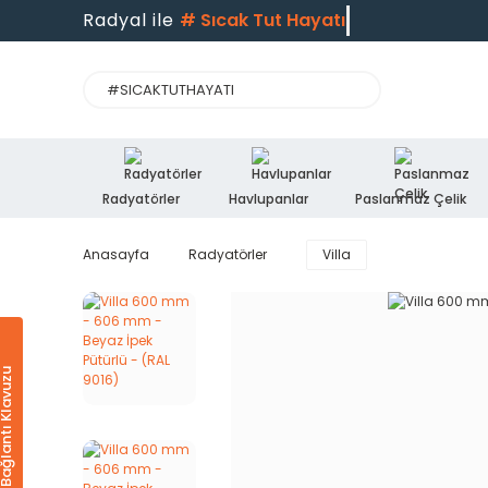
Radyal ile
#
Sıcak Tut Hayatı
Radyatörler
Havlupanlar
Paslanmaz Çelik
Anasayfa
Radyatörler
Villa
Ürün & Bağlantı Klavuzu