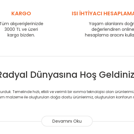
710
76
KARGO
ISI İHTİYACI HESAPLAM
800
84
860
88
Tüm alışverişlerinizde
Yaşam alanlarını doğ
3000 TL ve üzeri
değerlendiren onlin
960
95
kargo bizden.
hesaplama aracını kull
1210
117
1460
137
1710
156
Radyal Dünyasına Hoş Geldiniz
duk. Temelinde hızlı, etkili ve verimli bir ısınma teknolojisi olan ürünlerim
 malzeme ile oluşturulan doğa dostu ürünlerimiz, oluşturulan konforun 
avlupanlar ile önce konforlu ısınmayı, sonrasında mekânlarınız için tü
atör ve havlupan üretimi yapan Radyal, özellikle mimarların ve tasarımcıla
nlerinde sadece tasarımın ön planda olmadığını aynı zamanda kalite ola
sıfır karbon ayak izi hedefiyle üretim yapan Radyal çevreye duyarlı üretim 