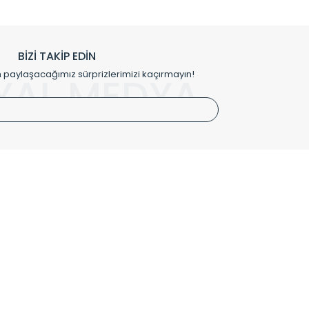
h edilmekte, mimarların kişiselleştirilmiş çözümlerinde
rımız mekânlarınıza değer katmaktadır.
BİZİ TAKİP EDİN
me kılıfı gibi aksesuarları ile de özel çözümler
aylaşacağımız sürprizlerimizi kaçırmayın!
YAL MEDYA
irket hattımızdan bizlere ulaşabilirsiniz.
SÖZLEŞMELER
Kullanım Koşulları
Gizlilik ve Güvenlik
İptal ve İade Şartları
Mesafeli Satış Sözleşmesi
Kişisel Verilerin Korunması Politikası