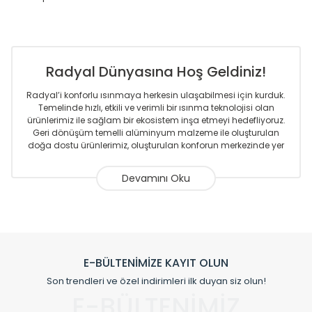
Radyal Dünyasına Hoş Geldiniz!
Radyal’i konforlu ısınmaya herkesin ulaşabilmesi için kurduk.
Temelinde hızlı, etkili ve verimli bir ısınma teknolojisi olan
ürünlerimiz ile sağlam bir ekosistem inşa etmeyi hedefliyoruz.
Geri dönüşüm temelli alüminyum malzeme ile oluşturulan
doğa dostu ürünlerimiz, oluşturulan konforun merkezinde yer
almaktadır.
Sizlere sunmakta olduğumuz Alüminyum Radyatör ve
Havlupanlar ile önce konforlu ısınmayı, sonrasında
mekânlarınız için tüm tasarım ihtiyaçlarınızı da karşılayacak
çözümleri üretmekteyiz. Son teknoloji ve robotik hatlarıyla
radyatör ve havlupan üretimi yapan Radyal, özellikle
mimarların ve tasarımcıların tercih ettiği bir marka olmaktan
gurur duymaktadır. Avrupa’ya yapmakta olduğu ihracat ile
E-BÜLTENİMİZE KAYIT OLUN
de ürünlerinde sadece tasarımın ön planda olmadığını aynı
Son trendleri ve özel indirimleri ilk duyan siz olun!
zamanda kalite olarak ta en üst seviyede olduğunu
E-BÜLTENİMİZ
göstermiştir.