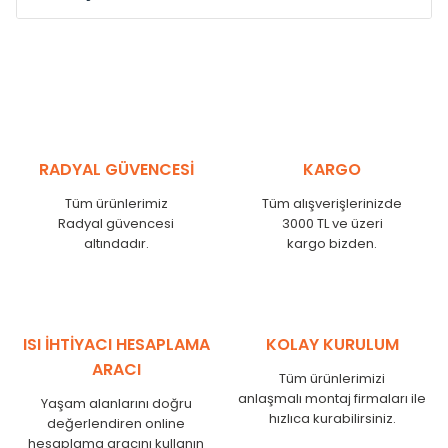
Model /
Model
Yükseklik /
Height
Eksenle
Kodu /
Code
(mm)
(mm)
VL
290
250
VL
390
350
VL
450
410
RADYAL GÜVENCESİ
KARGO
VL
540
500
Tüm ürünlerimiz
Tüm alışverişlerinizde
VL
600
560
Radyal güvencesi
3000 TL ve üzeri
VL
750
710
altındadır.
kargo bizden.
VL
840
800
VL
900
860
VL
1000
960
VL
1250
1210
ISI İHTİYACI HESAPLAMA
KOLAY KURULUM
VL
1500
1460
ARACI
Tüm ürünlerimizi
VL
1750
1710
anlaşmalı montaj firmaları ile
Yaşam alanlarını doğru
hızlıca kurabilirsiniz.
değerlendiren online
hesaplama aracını kullanın