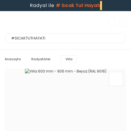
Radyal ile
#
Sıcak Tut Hayatı
Anasayfa
Radyatörler
Villa