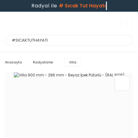
Radyal ile
#
Sıcak Tut Hayatı
Anasayfa
Radyatörler
Villa