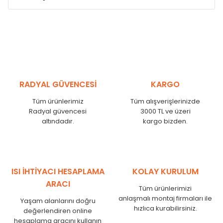
Model /
Model
Yükseklik /
Height
Eksenle
Kodu /
Code
(mm)
(mm)
VL
290
250
VL
390
350
VL
450
410
RADYAL GÜVENCESİ
KARGO
VL
540
500
Tüm ürünlerimiz
Tüm alışverişlerinizde
VL
600
560
Radyal güvencesi
3000 TL ve üzeri
VL
750
710
altındadır.
kargo bizden.
VL
840
800
VL
900
860
VL
1000
960
VL
1250
1210
ISI İHTİYACI HESAPLAMA
KOLAY KURULUM
VL
1500
1460
ARACI
Tüm ürünlerimizi
VL
1750
1710
anlaşmalı montaj firmaları ile
Yaşam alanlarını doğru
hızlıca kurabilirsiniz.
değerlendiren online
hesaplama aracını kullanın