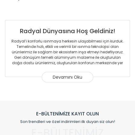
Radyal Dünyasına Hoş Geldiniz!
Radyal’i konforlu ısınmaya herkesin ulaşabilmesi için kurduk.
Temelinde hızlı, etkili ve verimli bir ısınma teknolojisi olan
ürünlerimiz ile sağlam bir ekosistem inşa etmeyi hedefliyoruz.
Geri dönüşüm temelli alüminyum malzeme ile oluşturulan
doğa dostu ürünlerimiz, oluşturulan konforun merkezinde yer
almaktadır.
Sizlere sunmakta olduğumuz Alüminyum Radyatör ve
Havlupanlar ile önce konforlu ısınmayı, sonrasında
mekânlarınız için tüm tasarım ihtiyaçlarınızı da karşılayacak
çözümleri üretmekteyiz. Son teknoloji ve robotik hatlarıyla
radyatör ve havlupan üretimi yapan Radyal, özellikle
mimarların ve tasarımcıların tercih ettiği bir marka olmaktan
gurur duymaktadır. Avrupa’ya yapmakta olduğu ihracat ile
E-BÜLTENİMİZE KAYIT OLUN
de ürünlerinde sadece tasarımın ön planda olmadığını aynı
Son trendleri ve özel indirimleri ilk duyan siz olun!
zamanda kalite olarak ta en üst seviyede olduğunu
E-BÜLTENİMİZ
göstermiştir.