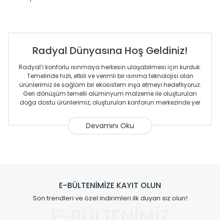
Radyal Dünyasına Hoş Geldiniz!
Radyal’i konforlu ısınmaya herkesin ulaşabilmesi için kurduk.
Temelinde hızlı, etkili ve verimli bir ısınma teknolojisi olan
ürünlerimiz ile sağlam bir ekosistem inşa etmeyi hedefliyoruz.
Geri dönüşüm temelli alüminyum malzeme ile oluşturulan
doğa dostu ürünlerimiz, oluşturulan konforun merkezinde yer
almaktadır.
Sizlere sunmakta olduğumuz Alüminyum Radyatör ve
Havlupanlar ile önce konforlu ısınmayı, sonrasında
mekânlarınız için tüm tasarım ihtiyaçlarınızı da karşılayacak
çözümleri üretmekteyiz. Son teknoloji ve robotik hatlarıyla
radyatör ve havlupan üretimi yapan Radyal, özellikle
mimarların ve tasarımcıların tercih ettiği bir marka olmaktan
gurur duymaktadır. Avrupa’ya yapmakta olduğu ihracat ile
E-BÜLTENİMİZE KAYIT OLUN
de ürünlerinde sadece tasarımın ön planda olmadığını aynı
Son trendleri ve özel indirimleri ilk duyan siz olun!
zamanda kalite olarak ta en üst seviyede olduğunu
E-BÜLTENİMİZ
göstermiştir.