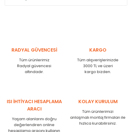
Model /
Model
Yükseklik /
Height
Eksenle
Kodu /
Code
(mm)
(mm)
VL
290
250
VL
390
350
VL
450
410
RADYAL GÜVENCESİ
KARGO
VL
540
500
Tüm ürünlerimiz
Tüm alışverişlerinizde
VL
600
560
Radyal güvencesi
3000 TL ve üzeri
VL
750
710
altındadır.
kargo bizden.
VL
840
800
VL
900
860
VL
1000
960
VL
1250
1210
ISI İHTİYACI HESAPLAMA
KOLAY KURULUM
VL
1500
1460
ARACI
Tüm ürünlerimizi
VL
1750
1710
anlaşmalı montaj firmaları ile
Yaşam alanlarını doğru
hızlıca kurabilirsiniz.
değerlendiren online
hesaplama aracını kullanın