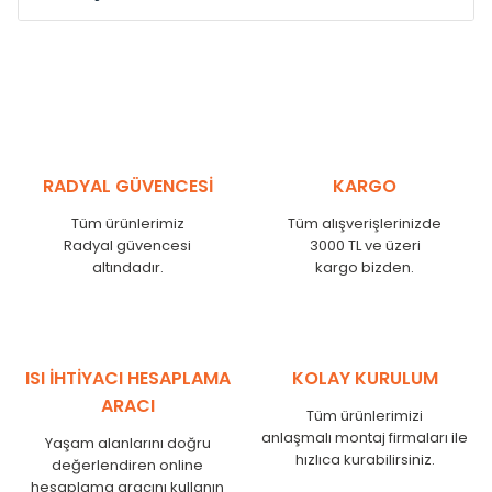
Model /
Model
Yükseklik /
Height
Eksenle
Kodu /
Code
(mm)
(mm)
VL
290
250
VL
390
350
VL
450
410
RADYAL GÜVENCESİ
KARGO
VL
540
500
Tüm ürünlerimiz
Tüm alışverişlerinizde
VL
600
560
Radyal güvencesi
3000 TL ve üzeri
VL
750
710
altındadır.
kargo bizden.
VL
840
800
VL
900
860
VL
1000
960
VL
1250
1210
ISI İHTİYACI HESAPLAMA
KOLAY KURULUM
VL
1500
1460
ARACI
Tüm ürünlerimizi
VL
1750
1710
anlaşmalı montaj firmaları ile
Yaşam alanlarını doğru
hızlıca kurabilirsiniz.
değerlendiren online
hesaplama aracını kullanın