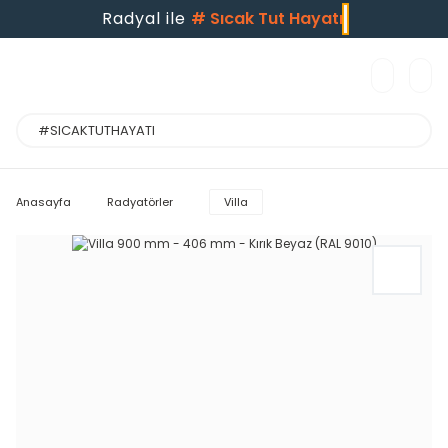
Radyal ile
#
Sıcak Tut Hayatı
Anasayfa
Radyatörler
Villa