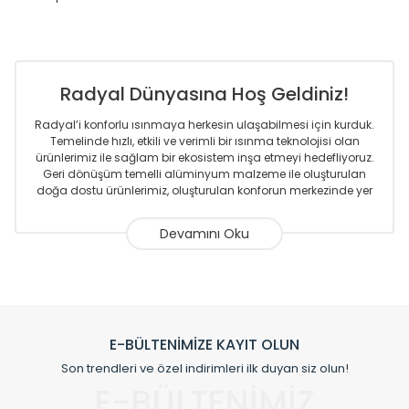
Radyal Dünyasına Hoş Geldiniz!
Radyal’i konforlu ısınmaya herkesin ulaşabilmesi için kurduk.
Temelinde hızlı, etkili ve verimli bir ısınma teknolojisi olan
ürünlerimiz ile sağlam bir ekosistem inşa etmeyi hedefliyoruz.
Geri dönüşüm temelli alüminyum malzeme ile oluşturulan
doğa dostu ürünlerimiz, oluşturulan konforun merkezinde yer
almaktadır.
Sizlere sunmakta olduğumuz Alüminyum Radyatör ve
Havlupanlar ile önce konforlu ısınmayı, sonrasında
mekânlarınız için tüm tasarım ihtiyaçlarınızı da karşılayacak
çözümleri üretmekteyiz. Son teknoloji ve robotik hatlarıyla
radyatör ve havlupan üretimi yapan Radyal, özellikle
mimarların ve tasarımcıların tercih ettiği bir marka olmaktan
gurur duymaktadır. Avrupa’ya yapmakta olduğu ihracat ile
E-BÜLTENİMİZE KAYIT OLUN
de ürünlerinde sadece tasarımın ön planda olmadığını aynı
Son trendleri ve özel indirimleri ilk duyan siz olun!
zamanda kalite olarak ta en üst seviyede olduğunu
E-BÜLTENİMİZ
göstermiştir.