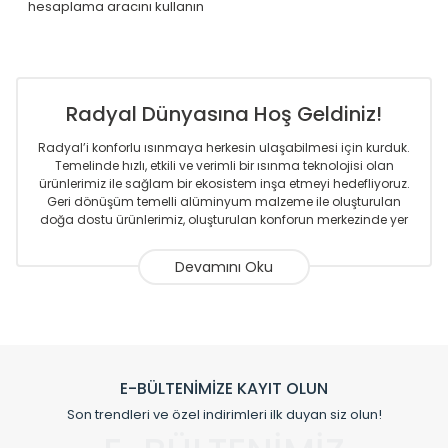
hesaplama aracını kullanın
Radyal Dünyasına Hoş Geldiniz!
Radyal’i konforlu ısınmaya herkesin ulaşabilmesi için kurduk.
Temelinde hızlı, etkili ve verimli bir ısınma teknolojisi olan
ürünlerimiz ile sağlam bir ekosistem inşa etmeyi hedefliyoruz.
Geri dönüşüm temelli alüminyum malzeme ile oluşturulan
doğa dostu ürünlerimiz, oluşturulan konforun merkezinde yer
almaktadır.
Sizlere sunmakta olduğumuz Alüminyum Radyatör ve
Havlupanlar ile önce konforlu ısınmayı, sonrasında
mekânlarınız için tüm tasarım ihtiyaçlarınızı da karşılayacak
çözümleri üretmekteyiz. Son teknoloji ve robotik hatlarıyla
radyatör ve havlupan üretimi yapan Radyal, özellikle
mimarların ve tasarımcıların tercih ettiği bir marka olmaktan
gurur duymaktadır. Avrupa’ya yapmakta olduğu ihracat ile
E-BÜLTENİMİZE KAYIT OLUN
de ürünlerinde sadece tasarımın ön planda olmadığını aynı
Son trendleri ve özel indirimleri ilk duyan siz olun!
zamanda kalite olarak ta en üst seviyede olduğunu
göstermiştir.