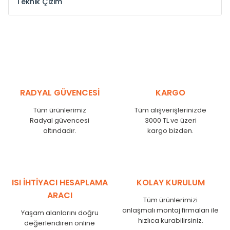
Teknik Çizim
Model /
Model
Yükseklik /
Height
Eksenle
Kodu /
Code
(mm)
(mm)
VL
290
250
VL
390
350
VL
450
410
RADYAL GÜVENCESİ
KARGO
VL
540
500
Tüm ürünlerimiz
Tüm alışverişlerinizde
VL
600
560
Radyal güvencesi
3000 TL ve üzeri
VL
750
710
altındadır.
kargo bizden.
VL
840
800
VL
900
860
VL
1000
960
VL
1250
1210
ISI İHTİYACI HESAPLAMA
KOLAY KURULUM
VL
1500
1460
ARACI
Tüm ürünlerimizi
VL
1750
1710
anlaşmalı montaj firmaları ile
Yaşam alanlarını doğru
hızlıca kurabilirsiniz.
değerlendiren online