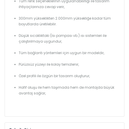
Tüm renk seçeneklerinin uygulanabilirliği ile tasarım
ihtiyaçlarınıza cevap verir,
300mm yükseklikten 2.000mm yüksekliğe kadar tüm
boyutlarda üretilebilir.
Düşük sıcaklıktaki (Isı pompası vb.) ısı sistemleri ile
çalıştırılmaya uygundur,
Tüm bağlantı yöntemleri için uygun bir modeldir,
Pürüzsüz yüzeyi ile kolay temizlenir,
Özel profili ile özgün bir tasarım oluşturur,
Hafif oluşu ile hem taşımada hem de montajda büyük
avantaj sağlar,