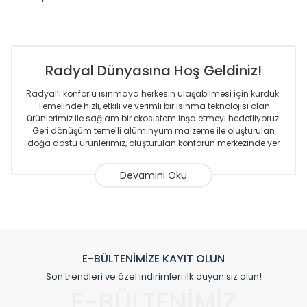
Radyal Dünyasına Hoş Geldiniz!
Radyal’i konforlu ısınmaya herkesin ulaşabilmesi için kurduk.
Temelinde hızlı, etkili ve verimli bir ısınma teknolojisi olan
ürünlerimiz ile sağlam bir ekosistem inşa etmeyi hedefliyoruz.
Geri dönüşüm temelli alüminyum malzeme ile oluşturulan
doğa dostu ürünlerimiz, oluşturulan konforun merkezinde yer
almaktadır.
Sizlere sunmakta olduğumuz Alüminyum Radyatör ve
Havlupanlar ile önce konforlu ısınmayı, sonrasında
mekânlarınız için tüm tasarım ihtiyaçlarınızı da karşılayacak
çözümleri üretmekteyiz. Son teknoloji ve robotik hatlarıyla
radyatör ve havlupan üretimi yapan Radyal, özellikle
mimarların ve tasarımcıların tercih ettiği bir marka olmaktan
gurur duymaktadır. Avrupa’ya yapmakta olduğu ihracat ile
E-BÜLTENİMİZE KAYIT OLUN
de ürünlerinde sadece tasarımın ön planda olmadığını aynı
Son trendleri ve özel indirimleri ilk duyan siz olun!
zamanda kalite olarak ta en üst seviyede olduğunu
E-BÜLTENİMİZ
göstermiştir.