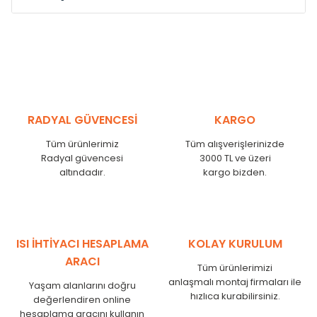
Model /
Model
Yükseklik /
Height
Eksenle
Kodu /
Code
(mm)
(mm)
VL
290
250
VL
390
350
VL
450
410
RADYAL GÜVENCESİ
KARGO
VL
540
500
Tüm ürünlerimiz
Tüm alışverişlerinizde
VL
600
560
Radyal güvencesi
3000 TL ve üzeri
VL
750
710
altındadır.
kargo bizden.
VL
840
800
VL
900
860
VL
1000
960
VL
1250
1210
ISI İHTİYACI HESAPLAMA
KOLAY KURULUM
VL
1500
1460
ARACI
Tüm ürünlerimizi
VL
1750
1710
anlaşmalı montaj firmaları ile
Yaşam alanlarını doğru
hızlıca kurabilirsiniz.
değerlendiren online
hesaplama aracını kullanın