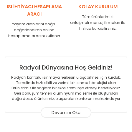
ISI İHTİYACI HESAPLAMA
KOLAY KURULUM
ARACI
Tüm ürünlerimizi
anlaşmalı montaj firmaları ile
Yaşam alanlarını doğru
hızlıca kurabilirsiniz.
değerlendiren online
hesaplama aracını kullanın
Radyal Dünyasına Hoş Geldiniz!
Radyal’i konforlu ısınmaya herkesin ulaşabilmesi için kurduk.
Temelinde hızlı, etkili ve verimli bir ısınma teknolojisi olan
ürünlerimiz ile sağlam bir ekosistem inşa etmeyi hedefliyoruz.
Geri dönüşüm temelli alüminyum malzeme ile oluşturulan
doğa dostu ürünlerimiz, oluşturulan konforun merkezinde yer
almaktadır.
Sizlere sunmakta olduğumuz Alüminyum Radyatör ve
Havlupanlar ile önce konforlu ısınmayı, sonrasında
mekânlarınız için tüm tasarım ihtiyaçlarınızı da karşılayacak
çözümleri üretmekteyiz. Son teknoloji ve robotik hatlarıyla