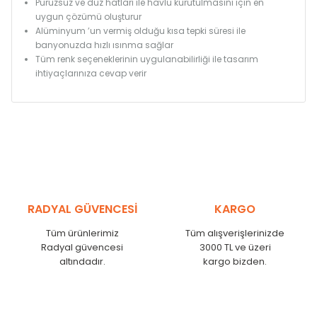
Pürüzsüz ve düz hatları ile havlu kurutulmasını için en
uygun çözümü oluşturur
Alüminyum ’un vermiş olduğu kısa tepki süresi ile
banyonuzda hızlı ısınma sağlar
Tüm renk seçeneklerinin uygulanabilirliği ile tasarım
ihtiyaçlarınıza cevap verir
RADYAL GÜVENCESİ
KARGO
Tüm ürünlerimiz
Tüm alışverişlerinizde
Radyal güvencesi
3000 TL ve üzeri
altındadır.
kargo bizden.