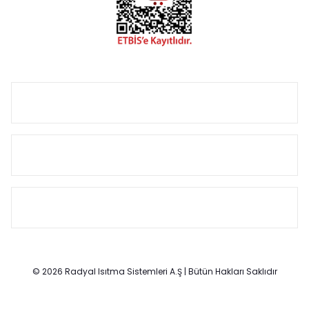
Size özel olarak üretilen Radyatör ve havlupan seçerken
yardıma ihtiyacınız olduğunda,
0850 308 08 08
no’lu şirket
hattımızdan bizlere ulaşabilirsiniz.
ÜRÜN GRUPLARI
HIZLI MENÜ
SÖZLEŞMELER
© 2026 Radyal Isıtma Sistemleri A.Ş | Bütün Hakları Saklıdır