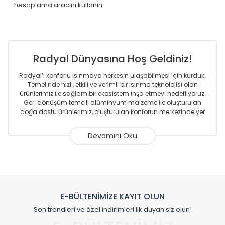
hesaplama aracını kullanın
Radyal Dünyasına Hoş Geldiniz!
Radyal’i konforlu ısınmaya herkesin ulaşabilmesi için kurduk.
Temelinde hızlı, etkili ve verimli bir ısınma teknolojisi olan
ürünlerimiz ile sağlam bir ekosistem inşa etmeyi hedefliyoruz.
Geri dönüşüm temelli alüminyum malzeme ile oluşturulan
doğa dostu ürünlerimiz, oluşturulan konforun merkezinde yer
almaktadır.
Sizlere sunmakta olduğumuz Alüminyum Radyatör ve
Havlupanlar ile önce konforlu ısınmayı, sonrasında
mekânlarınız için tüm tasarım ihtiyaçlarınızı da karşılayacak
çözümleri üretmekteyiz. Son teknoloji ve robotik hatlarıyla
radyatör ve havlupan üretimi yapan Radyal, özellikle
mimarların ve tasarımcıların tercih ettiği bir marka olmaktan
gurur duymaktadır. Avrupa’ya yapmakta olduğu ihracat ile
E-BÜLTENİMİZE KAYIT OLUN
de ürünlerinde sadece tasarımın ön planda olmadığını aynı
Son trendleri ve özel indirimleri ilk duyan siz olun!
zamanda kalite olarak ta en üst seviyede olduğunu
göstermiştir.