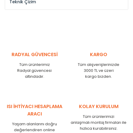
Teknik Çizim
Model /
Model
Yükseklik /
Height
Eksenl
Kodu /
Code
(mm)
(mm
YL
300
275
YL
375
350
YL
450
425
RADYAL GÜVENCESİ
KARGO
YL
525
500
Tüm ürünlerimiz
Tüm alışverişlerinizde
YL
600
575
Radyal güvencesi
3000 TL ve üzeri
altındadır.
kargo bizden.
YL
750
725
YL
825
800
YL
900
875
YL
1000
975
ISI İHTİYACI HESAPLAMA
KOLAY KURULUM
YL
1250
1225
ARACI
Tüm ürünlerimizi
YL
1500
1475
anlaşmalı montaj firmaları ile
Yaşam alanlarını doğru
hızlıca kurabilirsiniz.
değerlendiren online