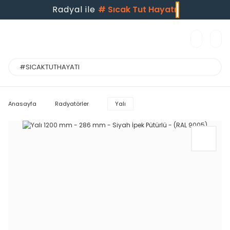
Radyal ile
#
Sıcak Tut Hayatı
Anasayfa
Radyatörler
Yalı