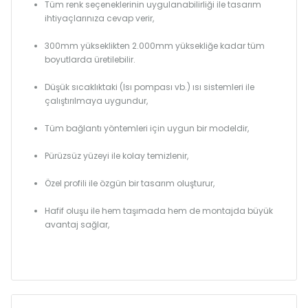
Tüm renk seçeneklerinin uygulanabilirliği ile tasarım
ihtiyaçlarınıza cevap verir,
300mm yükseklikten 2.000mm yüksekliğe kadar tüm
boyutlarda üretilebilir.
Düşük sıcaklıktaki (Isı pompası vb.) ısı sistemleri ile
çalıştırılmaya uygundur,
Tüm bağlantı yöntemleri için uygun bir modeldir,
Pürüzsüz yüzeyi ile kolay temizlenir,
Özel profili ile özgün bir tasarım oluşturur,
Hafif oluşu ile hem taşımada hem de montajda büyük
avantaj sağlar,