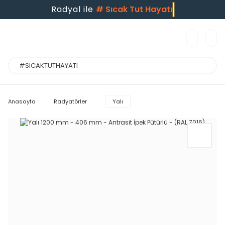
Radyal ile
#
Sıcak Tut Hayatı
Anasayfa
Radyatörler
Yalı