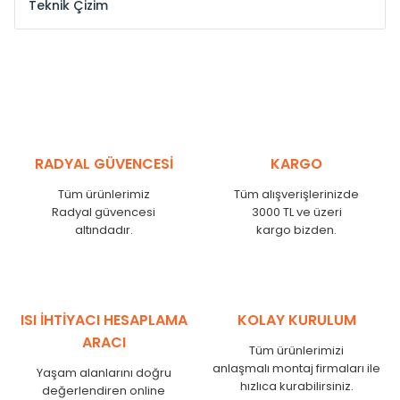
Teknik Çizim
Model /
Model
Yükseklik /
Height
Eksenl
Kodu /
Code
(mm)
(mm
YL
300
275
YL
375
350
YL
450
425
RADYAL GÜVENCESİ
KARGO
YL
525
500
Tüm ürünlerimiz
Tüm alışverişlerinizde
YL
600
575
Radyal güvencesi
3000 TL ve üzeri
altındadır.
kargo bizden.
YL
750
725
YL
825
800
YL
900
875
YL
1000
975
ISI İHTİYACI HESAPLAMA
KOLAY KURULUM
YL
1250
1225
ARACI
Tüm ürünlerimizi
YL
1500
1475
anlaşmalı montaj firmaları ile
Yaşam alanlarını doğru
hızlıca kurabilirsiniz.
değerlendiren online