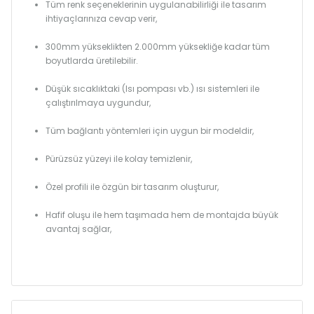
Tüm renk seçeneklerinin uygulanabilirliği ile tasarım
ihtiyaçlarınıza cevap verir,
300mm yükseklikten 2.000mm yüksekliğe kadar tüm
boyutlarda üretilebilir.
Düşük sıcaklıktaki (Isı pompası vb.) ısı sistemleri ile
çalıştırılmaya uygundur,
Tüm bağlantı yöntemleri için uygun bir modeldir,
Pürüzsüz yüzeyi ile kolay temizlenir,
Özel profili ile özgün bir tasarım oluşturur,
Hafif oluşu ile hem taşımada hem de montajda büyük
avantaj sağlar,