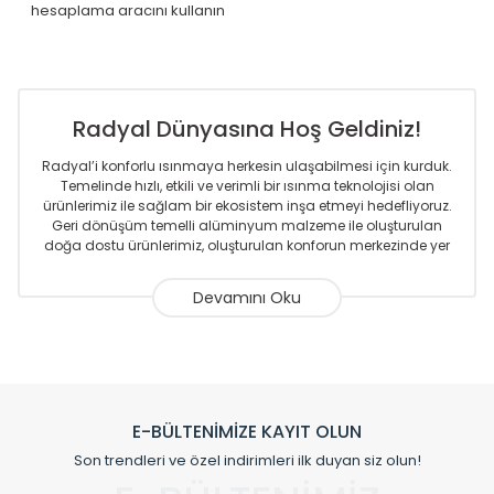
hesaplama aracını kullanın
Radyal Dünyasına Hoş Geldiniz!
Radyal’i konforlu ısınmaya herkesin ulaşabilmesi için kurduk.
Temelinde hızlı, etkili ve verimli bir ısınma teknolojisi olan
ürünlerimiz ile sağlam bir ekosistem inşa etmeyi hedefliyoruz.
Geri dönüşüm temelli alüminyum malzeme ile oluşturulan
doğa dostu ürünlerimiz, oluşturulan konforun merkezinde yer
almaktadır.
Sizlere sunmakta olduğumuz Alüminyum Radyatör ve
Havlupanlar ile önce konforlu ısınmayı, sonrasında
mekânlarınız için tüm tasarım ihtiyaçlarınızı da karşılayacak
çözümleri üretmekteyiz. Son teknoloji ve robotik hatlarıyla
radyatör ve havlupan üretimi yapan Radyal, özellikle
mimarların ve tasarımcıların tercih ettiği bir marka olmaktan
gurur duymaktadır. Avrupa’ya yapmakta olduğu ihracat ile
E-BÜLTENİMİZE KAYIT OLUN
de ürünlerinde sadece tasarımın ön planda olmadığını aynı
Son trendleri ve özel indirimleri ilk duyan siz olun!
zamanda kalite olarak ta en üst seviyede olduğunu
göstermiştir.