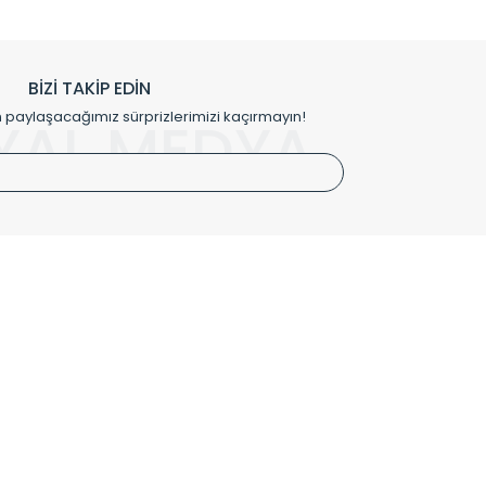
h edilmekte, mimarların kişiselleştirilmiş çözümlerinde
rımız mekânlarınıza değer katmaktadır.
BİZİ TAKİP EDİN
me kılıfı gibi aksesuarları ile de özel çözümler
aylaşacağımız sürprizlerimizi kaçırmayın!
YAL MEDYA
irket hattımızdan bizlere ulaşabilirsiniz.
SÖZLEŞMELER
Kullanım Koşulları
Gizlilik ve Güvenlik
İptal ve İade Şartları
Mesafeli Satış Sözleşmesi
Kişisel Verilerin Korunması Politikası