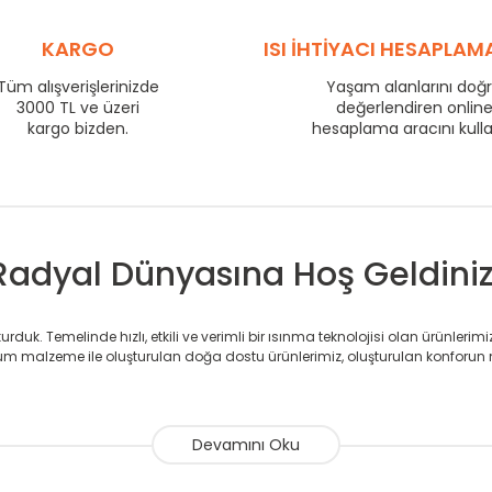
575
58
725
KARGO
72
ISI İHTİYACI HESAPLAM
800
77
Tüm alışverişlerinizde
Yaşam alanlarını doğ
3000 TL ve üzeri
875
82
değerlendiren onlin
kargo bizden.
hesaplama aracını kull
975
90
1225
110
1475
132
Radyal Dünyasına Hoş Geldiniz
duk. Temelinde hızlı, etkili ve verimli bir ısınma teknolojisi olan ürünlerim
 malzeme ile oluşturulan doğa dostu ürünlerimiz, oluşturulan konforun 
avlupanlar ile önce konforlu ısınmayı, sonrasında mekânlarınız için tü
atör ve havlupan üretimi yapan Radyal, özellikle mimarların ve tasarımcıla
nlerinde sadece tasarımın ön planda olmadığını aynı zamanda kalite ola
sıfır karbon ayak izi hedefiyle üretim yapan Radyal çevreye duyarlı üretim 