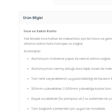
Ürün Bilgisi
İnce ve Sakin Ruhlu
Yalı Modeli ince hatları ile mekanlara ayrı bir hava ve geniş
ortama daha fazla homojen ısı sağlar.
Avantajları
Alüminyum malzeme yapısı ile verimli ısıtma sağlar,
Alüminyumun vermiş olduğu kısa tepki süresi ile mekanl
Tüm renk seçeneklerinin uygulanabilirliği ile tasarım i
300mm yükseklikten 2.000mm yüksekliğe kadar tüm boy
Düşük sıcaklıktaki (Isı pompası vb.) ısı sistemleri ile 
Tüm bağlantı yöntemleri için uygun bir modeldir,