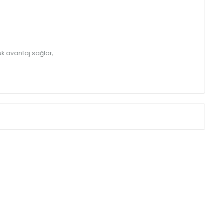
k avantaj sağlar,
Eksenler Arası /
Centres
Isıl Güç /
Power
∆T 60 (90/ 70-20
(mm)
(Kcal/h)
275
32
350
39
425
46
500
52