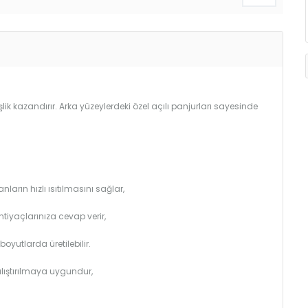
lik kazandırır. Arka yüzeylerdeki özel açılı panjurları sayesinde
arın hızlı ısıtılmasını sağlar,
htiyaçlarınıza cevap verir,
utlarda üretilebilir.
çalıştırılmaya uygundur,