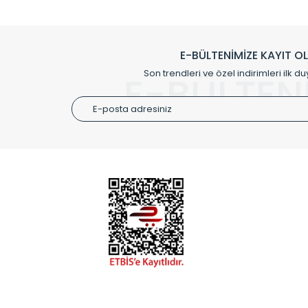
Klasik modellerimizin yanında, modern hatları ile de d
önemli farklılıklar yaratmaktadır. Si
E-BÜLTENİMİZE KAYIT O
Radyal sunmuş olduğu Alüminyum radyatör ve havl
Son trendleri ve özel indirimleri ilk du
E-BÜLTEN
Size özel olarak üretilen Radyatör ve
ÜRÜN GR
Alüminyum
Alüminyum
Paslanmaz
Özel Tasar
Montaj Ek