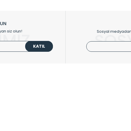
ikkat çeken tasarım radyatörlerimiz veülkemizdeki birçok elite projede terci
zin tasarladığınız boyut ve renge göre üretilebilen Radyatör ve havlupanla
LUN
upanların tamamlayıcısı olan vana, montaj aparatı, termostat, boru gizle
yan siz olun!
Sosyal medyadan p
İMİZ
SOS
oluşturmaktadır.
KATIL
 havlupan seçerken yardıma ihtiyacınız olduğunda,
0850 308 08 08
no’lu ş
UPLARI
HIZLI MENÜ
 Radyatörler
Üye Ol
 Havlupanlar
Hesabım
 Çelik Serisi
Sepetim
ım Serisi
Kargo Takip
ipmanları
Sıkça Sorulanlar