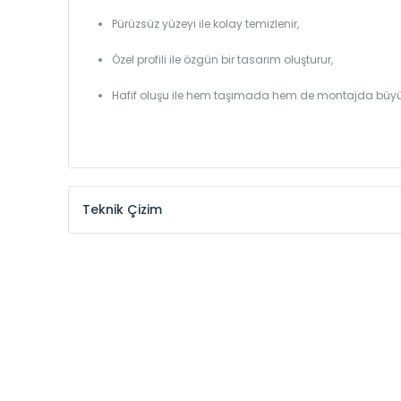
Pürüzsüz yüzeyi ile kolay temizlenir,
Özel profili ile özgün bir tasarım oluşturur,
Hafif oluşu ile hem taşımada hem de montajda büyü
Teknik Çizim
Model /
Model
Yükseklik /
Height
Kodu /
Code
(mm)
YL
300
YL
375
YL
450
YL
525