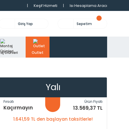
|
Keşif Hizmeti
|
Isı Hesaplama Aracı
Giriş Yap
Sepetim
aj Ürünleri
Outlet
Yalı
Fırsatı
Ürün Fiyatı
Kaçırmayın
13.569,37 TL
1.641,59 TL den başlayan taksitlerle!