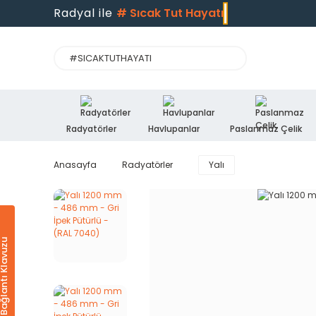
Radyal ile
#
Sıcak Tut Hayatı
Radyatörler
Havlupanlar
Paslanmaz Çelik
Anasayfa
Radyatörler
Yalı
Ürün & Bağlantı Klavuzu