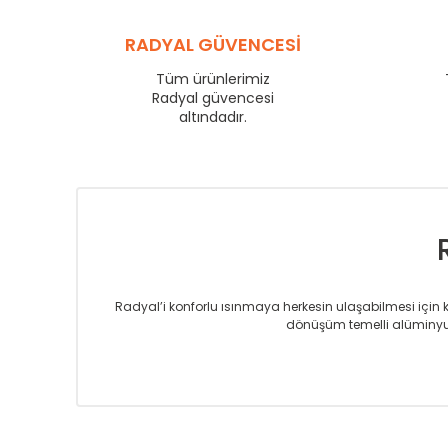
YL
600
YL
RADYAL GÜVENCESİ
750
YL
825
Tüm ürünlerimiz
YL
Radyal güvencesi
900
altındadır.
YL
1000
YL
1250
YL
1500
Radyal’i konforlu ısınmaya herkesin ulaşabilmesi için kur
dönüşüm temelli alüminyum
Sizlere sunmakta olduğumuz Alüminyum Radyatör ve H
üretmekteyiz. Son teknoloji ve robotik hatlarıyla rady
Avrupa’ya yapmakta olduğu ihracat ile de ürü
Çevreci ve yeşil enerji yaklaşımlarıyla ve 