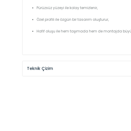
Pürüzsüz yüzeyi ile kolay temizlenir,
Özel profili ile özgün bir tasarım oluşturur,
Hafif oluşu ile hem taşımada hem de montajda büyü
Teknik Çizim
Model /
Model
Yükseklik /
Height
Kodu /
Code
(mm)
YL
300
YL
375
YL
450
YL
525