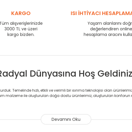
575
58
725
KARGO
72
ISI İHTİYACI HESAPLAM
800
77
Tüm alışverişlerinizde
Yaşam alanlarını doğ
3000 TL ve üzeri
875
82
değerlendiren onlin
kargo bizden.
hesaplama aracını kull
975
90
1225
110
1475
132
Radyal Dünyasına Hoş Geldiniz
duk. Temelinde hızlı, etkili ve verimli bir ısınma teknolojisi olan ürünlerim
 malzeme ile oluşturulan doğa dostu ürünlerimiz, oluşturulan konforun 
avlupanlar ile önce konforlu ısınmayı, sonrasında mekânlarınız için tü
atör ve havlupan üretimi yapan Radyal, özellikle mimarların ve tasarımcıla
nlerinde sadece tasarımın ön planda olmadığını aynı zamanda kalite ola
sıfır karbon ayak izi hedefiyle üretim yapan Radyal çevreye duyarlı üretim 