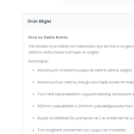
Ürün Bilgisi
İnce ve Sakin Ruhlu
Yalı Modeli ince hatları ile mekanlara ayrı bir hava ve geniş
ortama daha fazla homojen ısı sağlar.
Avantajları
Alüminyum malzeme yapısı ile verimli ısıtma sağlar,
Alüminyumun vermiş olduğu kısa tepki süresi ile mekanl
Tüm renk seçeneklerinin uygulanabilirliği ile tasarım i
300mm yükseklikten 2.000mm yüksekliğe kadar tüm boy
Düşük sıcaklıktaki (Isı pompası vb.) ısı sistemleri ile 
Tüm bağlantı yöntemleri için uygun bir modeldir,