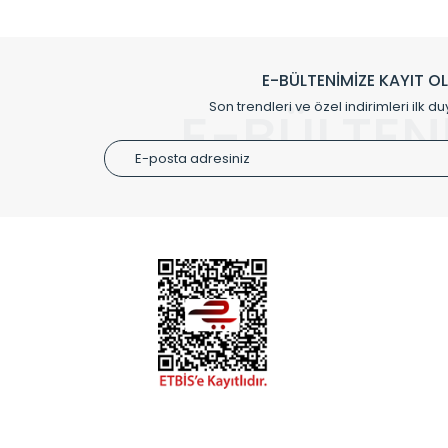
Klasik modellerimizin yanında, modern hatları ile de d
önemli farklılıklar yaratmaktadır. Si
E-BÜLTENİMİZE KAYIT O
Radyal sunmuş olduğu Alüminyum radyatör ve havl
Son trendleri ve özel indirimleri ilk du
E-BÜLTEN
Size özel olarak üretilen Radyatör ve
ÜRÜN GR
Alüminyum
Alüminyum
Paslanmaz
Özel Tasar
Montaj Ek