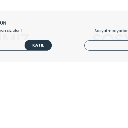
ikkat çeken tasarım radyatörlerimiz veülkemizdeki birçok elite projede terci
zin tasarladığınız boyut ve renge göre üretilebilen Radyatör ve havlupanla
LUN
upanların tamamlayıcısı olan vana, montaj aparatı, termostat, boru gizle
yan siz olun!
Sosyal medyadan p
İMİZ
SOS
oluşturmaktadır.
KATIL
 havlupan seçerken yardıma ihtiyacınız olduğunda,
0850 308 08 08
no’lu ş
UPLARI
HIZLI MENÜ
 Radyatörler
Üye Ol
 Havlupanlar
Hesabım
 Çelik Serisi
Sepetim
ım Serisi
Kargo Takip
ipmanları
Sıkça Sorulanlar