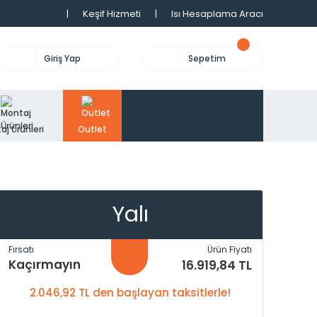
|
Keşif Hizmeti
|
Isı Hesaplama Aracı
Giriş Yap
Sepetim
aj Ürünleri
Outlet
Yalı
Fırsatı
Ürün Fiyatı
Kaçırmayın
16.919,84 TL
2.046,92 TL den başlayan taksitlerle!