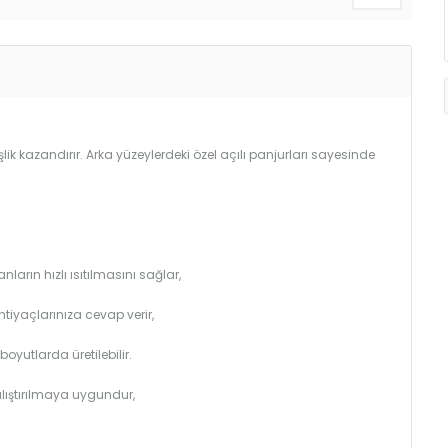
lik kazandırır. Arka yüzeylerdeki özel açılı panjurları sayesinde
arın hızlı ısıtılmasını sağlar,
htiyaçlarınıza cevap verir,
utlarda üretilebilir.
çalıştırılmaya uygundur,