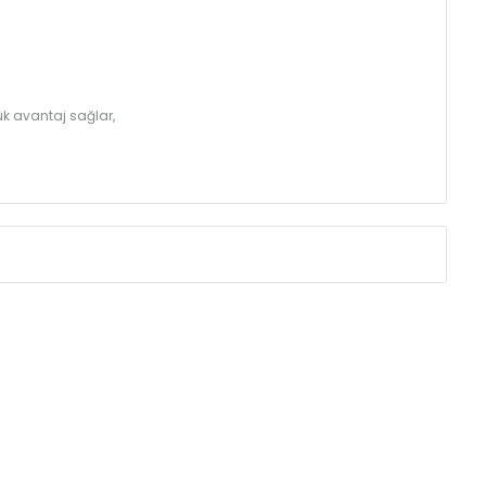
k avantaj sağlar,
Eksenler Arası /
Centres
Isıl Güç /
Power
∆T 60 (90/ 70-20
(mm)
(Kcal/h)
275
32
350
39
425
46
500
52