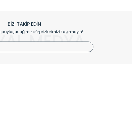
h edilmekte, mimarların kişiselleştirilmiş çözümlerinde
rımız mekânlarınıza değer katmaktadır.
BİZİ TAKİP EDİN
me kılıfı gibi aksesuarları ile de özel çözümler
aylaşacağımız sürprizlerimizi kaçırmayın!
YAL MEDYA
irket hattımızdan bizlere ulaşabilirsiniz.
SÖZLEŞMELER
Kullanım Koşulları
Gizlilik ve Güvenlik
İptal ve İade Şartları
Mesafeli Satış Sözleşmesi
Kişisel Verilerin Korunması Politikası