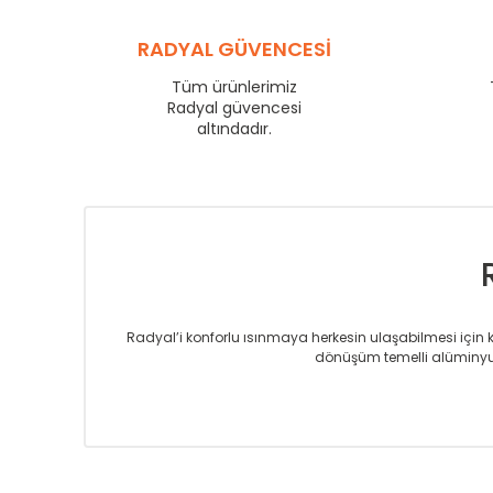
YL
600
YL
RADYAL GÜVENCESİ
750
YL
825
Tüm ürünlerimiz
YL
Radyal güvencesi
900
altındadır.
YL
1000
YL
1250
YL
1500
Radyal’i konforlu ısınmaya herkesin ulaşabilmesi için kur
dönüşüm temelli alüminyum
Sizlere sunmakta olduğumuz Alüminyum Radyatör ve H
üretmekteyiz. Son teknoloji ve robotik hatlarıyla rady
Avrupa’ya yapmakta olduğu ihracat ile de ürü
Çevreci ve yeşil enerji yaklaşımlarıyla ve 