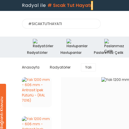
Radyal ile
#
Sıcak Tut Hayatı
Radyatörler
Havlupanlar
Paslanmaz Çelik
Anasayfa
Radyatörler
Yalı
Ürün & Bağlantı Klavuzu