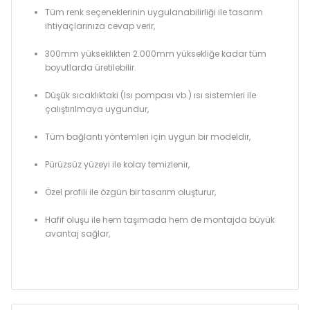
Tüm renk seçeneklerinin uygulanabilirliği ile tasarım
ihtiyaçlarınıza cevap verir,
300mm yükseklikten 2.000mm yüksekliğe kadar tüm
boyutlarda üretilebilir.
Düşük sıcaklıktaki (Isı pompası vb.) ısı sistemleri ile
çalıştırılmaya uygundur,
Tüm bağlantı yöntemleri için uygun bir modeldir,
Pürüzsüz yüzeyi ile kolay temizlenir,
Özel profili ile özgün bir tasarım oluşturur,
Hafif oluşu ile hem taşımada hem de montajda büyük
avantaj sağlar,