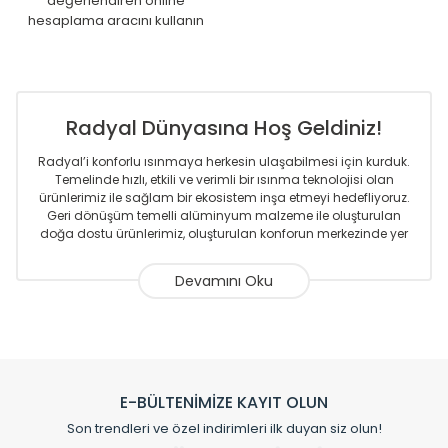
değerlendiren online
hesaplama aracını kullanın
Radyal Dünyasına Hoş Geldiniz!
Radyal’i konforlu ısınmaya herkesin ulaşabilmesi için kurduk.
Temelinde hızlı, etkili ve verimli bir ısınma teknolojisi olan
ürünlerimiz ile sağlam bir ekosistem inşa etmeyi hedefliyoruz.
Geri dönüşüm temelli alüminyum malzeme ile oluşturulan
doğa dostu ürünlerimiz, oluşturulan konforun merkezinde yer
almaktadır.
Sizlere sunmakta olduğumuz Alüminyum Radyatör ve
Havlupanlar ile önce konforlu ısınmayı, sonrasında
mekânlarınız için tüm tasarım ihtiyaçlarınızı da karşılayacak
çözümleri üretmekteyiz. Son teknoloji ve robotik hatlarıyla
radyatör ve havlupan üretimi yapan Radyal, özellikle
mimarların ve tasarımcıların tercih ettiği bir marka olmaktan
gurur duymaktadır. Avrupa’ya yapmakta olduğu ihracat ile
E-BÜLTENİMİZE KAYIT OLUN
de ürünlerinde sadece tasarımın ön planda olmadığını aynı
Son trendleri ve özel indirimleri ilk duyan siz olun!
zamanda kalite olarak ta en üst seviyede olduğunu