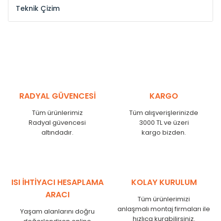
Teknik Çizim
Model /
Model
Yükseklik /
Height
Eksenl
Kodu /
Code
(mm)
(mm
YL
300
275
YL
375
350
YL
450
425
RADYAL GÜVENCESİ
KARGO
YL
525
500
Tüm ürünlerimiz
Tüm alışverişlerinizde
YL
600
575
Radyal güvencesi
3000 TL ve üzeri
altındadır.
kargo bizden.
YL
750
725
YL
825
800
YL
900
875
YL
1000
975
ISI İHTİYACI HESAPLAMA
KOLAY KURULUM
YL
1250
1225
ARACI
Tüm ürünlerimizi
YL
1500
1475
anlaşmalı montaj firmaları ile
Yaşam alanlarını doğru
hızlıca kurabilirsiniz.