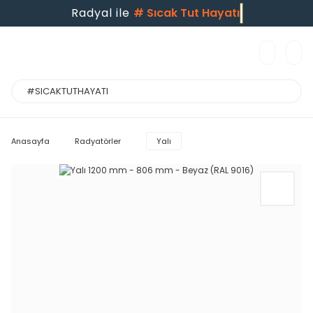
Radyal ile
#
Sıcak Tut Hayatı
Anasayfa
Radyatörler
Yalı