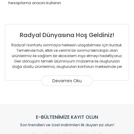
hesaplama aracını kullanın
Radyal Dünyasına Hoş Geldiniz!
Radyal’i konforlu ısınmaya herkesin ulaşabilmesi için kurduk.
Temelinde hızlı, etkili ve verimli bir ısınma teknolojisi olan
ürünlerimiz ile sağlam bir ekosistem inşa etmeyi hedefliyoruz.
Geri dönüşüm temelli alüminyum malzeme ile oluşturulan
doğa dostu ürünlerimiz, oluşturulan konforun merkezinde yer
almaktadır.
Sizlere sunmakta olduğumuz Alüminyum Radyatör ve
Havlupanlar ile önce konforlu ısınmayı, sonrasında
mekânlarınız için tüm tasarım ihtiyaçlarınızı da karşılayacak
çözümleri üretmekteyiz. Son teknoloji ve robotik hatlarıyla
radyatör ve havlupan üretimi yapan Radyal, özellikle
mimarların ve tasarımcıların tercih ettiği bir marka olmaktan
gurur duymaktadır. Avrupa’ya yapmakta olduğu ihracat ile
E-BÜLTENİMİZE KAYIT OLUN
de ürünlerinde sadece tasarımın ön planda olmadığını aynı
Son trendleri ve özel indirimleri ilk duyan siz olun!
zamanda kalite olarak ta en üst seviyede olduğunu
göstermiştir.