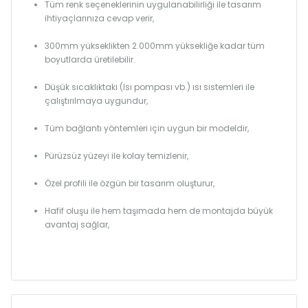
Tüm renk seçeneklerinin uygulanabilirliği ile tasarım
ihtiyaçlarınıza cevap verir,
300mm yükseklikten 2.000mm yüksekliğe kadar tüm
boyutlarda üretilebilir.
Düşük sıcaklıktaki (Isı pompası vb.) ısı sistemleri ile
çalıştırılmaya uygundur,
Tüm bağlantı yöntemleri için uygun bir modeldir,
Pürüzsüz yüzeyi ile kolay temizlenir,
Özel profili ile özgün bir tasarım oluşturur,
Hafif oluşu ile hem taşımada hem de montajda büyük
avantaj sağlar,