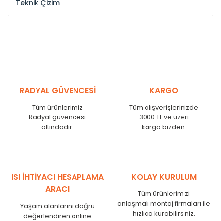
Teknik Çizim
Model /
Model
Yükseklik /
Height
Eksenl
Kodu /
Code
(mm)
(mm
YL
300
275
YL
375
350
YL
450
425
RADYAL GÜVENCESİ
KARGO
YL
525
500
Tüm ürünlerimiz
Tüm alışverişlerinizde
YL
600
575
Radyal güvencesi
3000 TL ve üzeri
altındadır.
kargo bizden.
YL
750
725
YL
825
800
YL
900
875
YL
1000
975
ISI İHTİYACI HESAPLAMA
KOLAY KURULUM
YL
1250
1225
ARACI
Tüm ürünlerimizi
YL
1500
1475
anlaşmalı montaj firmaları ile
Yaşam alanlarını doğru
hızlıca kurabilirsiniz.
değerlendiren online