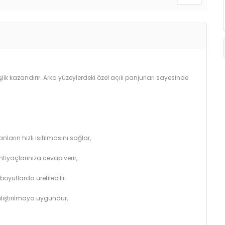
lik kazandırır. Arka yüzeylerdeki özel açılı panjurları sayesinde
arın hızlı ısıtılmasını sağlar,
htiyaçlarınıza cevap verir,
utlarda üretilebilir.
çalıştırılmaya uygundur,