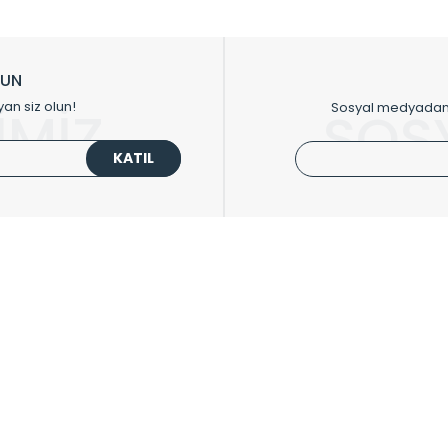
ikkat çeken tasarım radyatörlerimiz veülkemizdeki birçok elite projede terci
zin tasarladığınız boyut ve renge göre üretilebilen Radyatör ve havlupanla
LUN
upanların tamamlayıcısı olan vana, montaj aparatı, termostat, boru gizle
yan siz olun!
Sosyal medyadan p
İMİZ
SOS
oluşturmaktadır.
KATIL
 havlupan seçerken yardıma ihtiyacınız olduğunda,
0850 308 08 08
no’lu ş
UPLARI
HIZLI MENÜ
 Radyatörler
Üye Ol
 Havlupanlar
Hesabım
 Çelik Serisi
Sepetim
ım Serisi
Kargo Takip
ipmanları
Sıkça Sorulanlar