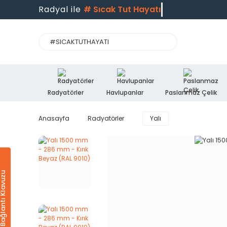
Radyal ile
#
Sıcak Tut Hayatı
Radyatörler
Havlupanlar
Paslanmaz Çelik
Anasayfa
Radyatörler
Yalı
Ürün & Bağlantı Klavuzu