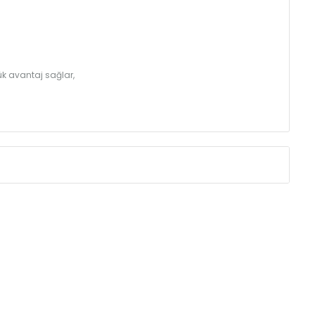
k avantaj sağlar,
Eksenler Arası /
Centres
Isıl Güç /
Power
∆T 60 (90/ 70-20
(mm)
(Kcal/h)
275
32
350
39
425
46
500
52