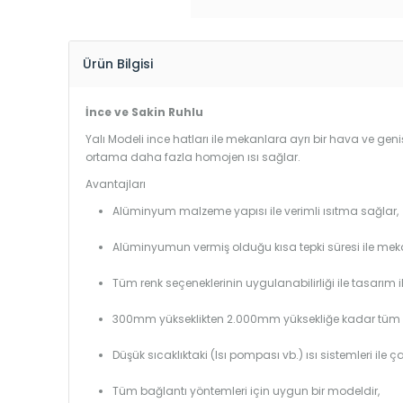
Ürün Bilgisi
İnce ve Sakin Ruhlu
Yalı Modeli ince hatları ile mekanlara ayrı bir hava ve geniş
ortama daha fazla homojen ısı sağlar.
Avantajları
Alüminyum malzeme yapısı ile verimli ısıtma sağlar,
Alüminyumun vermiş olduğu kısa tepki süresi ile mekanl
Tüm renk seçeneklerinin uygulanabilirliği ile tasarım i
300mm yükseklikten 2.000mm yüksekliğe kadar tüm boy
Düşük sıcaklıktaki (Isı pompası vb.) ısı sistemleri ile 
Tüm bağlantı yöntemleri için uygun bir modeldir,