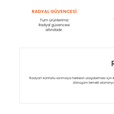
YL
600
YL
RADYAL GÜVENCESİ
750
YL
825
Tüm ürünlerimiz
YL
Radyal güvencesi
900
altındadır.
YL
1000
YL
1250
YL
1500
Radyal’i konforlu ısınmaya herkesin ulaşabilmesi için kur
dönüşüm temelli alüminyum
Sizlere sunmakta olduğumuz Alüminyum Radyatör ve H
üretmekteyiz. Son teknoloji ve robotik hatlarıyla rady
Avrupa’ya yapmakta olduğu ihracat ile de ürü
Çevreci ve yeşil enerji yaklaşımlarıyla ve 