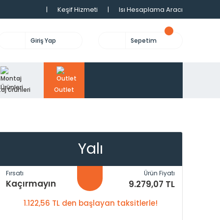
|
Keşif Hizmeti
|
Isı Hesaplama Aracı
Giriş Yap
Sepetim
aj Ürünleri
Outlet
Yalı
Fırsatı
Ürün Fiyatı
Kaçırmayın
9.279,07 TL
1.122,56 TL den başlayan taksitlerle!