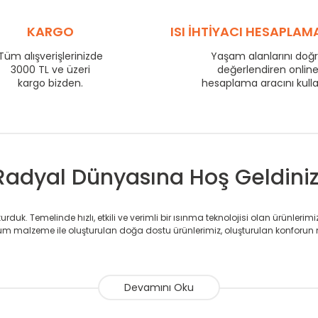
575
58
725
KARGO
72
ISI İHTİYACI HESAPLAM
800
77
Tüm alışverişlerinizde
Yaşam alanlarını doğ
3000 TL ve üzeri
875
82
değerlendiren onlin
kargo bizden.
hesaplama aracını kull
975
90
1225
110
1475
132
Radyal Dünyasına Hoş Geldiniz
duk. Temelinde hızlı, etkili ve verimli bir ısınma teknolojisi olan ürünlerim
 malzeme ile oluşturulan doğa dostu ürünlerimiz, oluşturulan konforun 
avlupanlar ile önce konforlu ısınmayı, sonrasında mekânlarınız için tü
atör ve havlupan üretimi yapan Radyal, özellikle mimarların ve tasarımcıla
nlerinde sadece tasarımın ön planda olmadığını aynı zamanda kalite ola
sıfır karbon ayak izi hedefiyle üretim yapan Radyal çevreye duyarlı üretim 