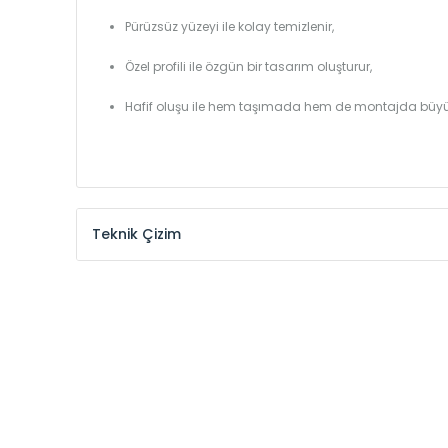
Pürüzsüz yüzeyi ile kolay temizlenir,
Özel profili ile özgün bir tasarım oluşturur,
Hafif oluşu ile hem taşımada hem de montajda büyü
Teknik Çizim
Model /
Model
Yükseklik /
Height
Kodu /
Code
(mm)
YL
300
YL
375
YL
450
YL
525