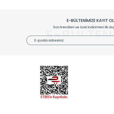
Klasik modellerimizin yanında, modern hatları ile de d
önemli farklılıklar yaratmaktadır. Si
E-BÜLTENİMİZE KAYIT O
Radyal sunmuş olduğu Alüminyum radyatör ve havl
Son trendleri ve özel indirimleri ilk du
E-BÜLTEN
Size özel olarak üretilen Radyatör ve
ÜRÜN GR
Alüminyum
Alüminyum
Paslanmaz
Özel Tasar
Montaj Ek