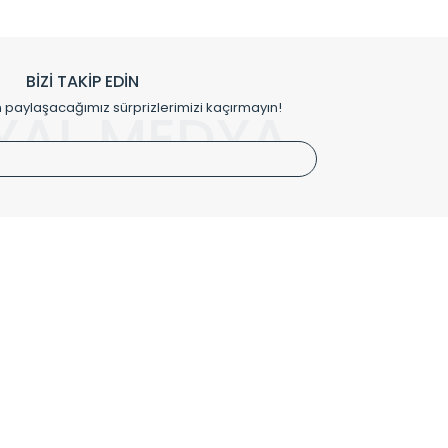
h edilmekte, mimarların kişiselleştirilmiş çözümlerinde
rımız mekânlarınıza değer katmaktadır.
BİZİ TAKİP EDİN
me kılıfı gibi aksesuarları ile de özel çözümler
aylaşacağımız sürprizlerimizi kaçırmayın!
YAL MEDYA
irket hattımızdan bizlere ulaşabilirsiniz.
SÖZLEŞMELER
Kullanım Koşulları
Gizlilik ve Güvenlik
İptal ve İade Şartları
Mesafeli Satış Sözleşmesi
Kişisel Verilerin Korunması Politikası